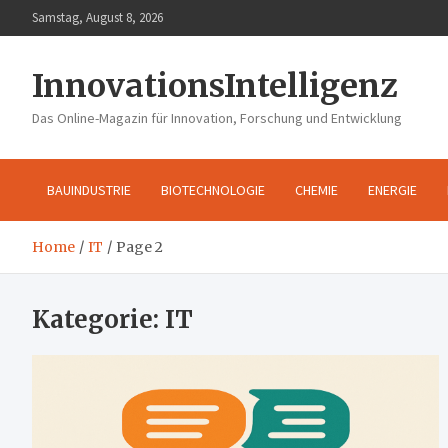
Skip
Samstag, August 8, 2026
to
content
InnovationsIntelligenz
Das Online-Magazin für Innovation, Forschung und Entwicklung
BAUINDUSTRIE
BIOTECHNOLOGIE
CHEMIE
ENERGIE
Home
IT
Page 2
Kategorie:
IT