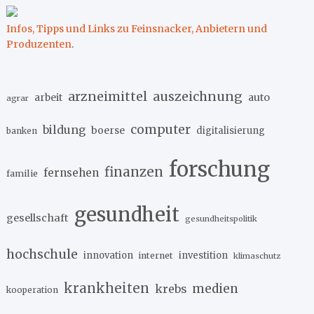
Infos, Tipps und Links zu Feinsnacker, Anbietern und
Produzenten
.
arzneimittel
auszeichnung
arbeit
auto
agrar
computer
bildung
boerse
digitalisierung
banken
forschung
finanzen
fernsehen
familie
gesundheit
gesellschaft
gesundheitspolitik
hochschule
innovation
investition
internet
klimaschutz
krankheiten
medien
krebs
kooperation