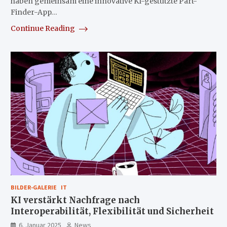
haben gemeinsam eine innovative KI-gestützte Part-
Finder-App…
Continue Reading
BILDER-GALERIE
IT
KI verstärkt Nachfrage nach
Interoperabilität, Flexibilität und Sicherheit
6. Januar 2025
News