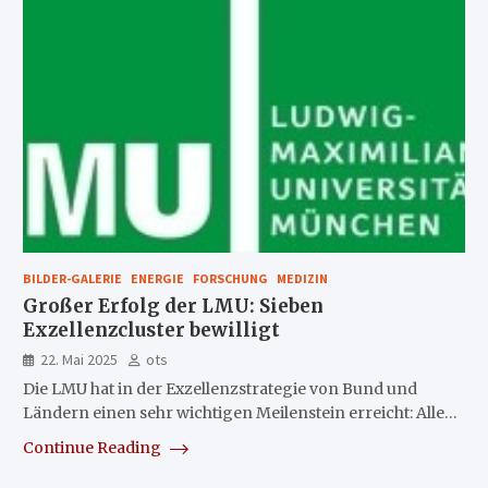
BILDER-GALERIE
ENERGIE
FORSCHUNG
MEDIZIN
Großer Erfolg der LMU: Sieben
Exzellenzcluster bewilligt
22. Mai 2025
ots
Die LMU hat in der Exzellenzstrategie von Bund und
Ländern einen sehr wichtigen Meilenstein erreicht: Alle…
Continue Reading