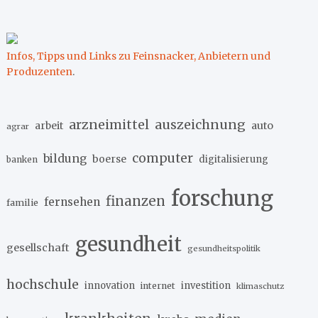
Infos, Tipps und Links zu Feinsnacker, Anbietern und
Produzenten
.
arzneimittel
auszeichnung
arbeit
auto
agrar
computer
bildung
boerse
digitalisierung
banken
forschung
finanzen
fernsehen
familie
gesundheit
gesellschaft
gesundheitspolitik
hochschule
innovation
investition
internet
klimaschutz