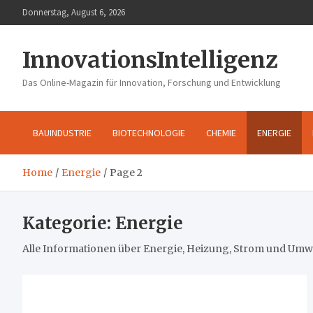
Skip
Donnerstag, August 6, 2026
to
content
InnovationsIntelligenz
Das Online-Magazin für Innovation, Forschung und Entwicklung
BAUINDUSTRIE
BIOTECHNOLOGIE
CHEMIE
ENERGIE
Home
Energie
Page 2
Kategorie:
Energie
Alle Informationen über Energie, Heizung, Strom und Umw