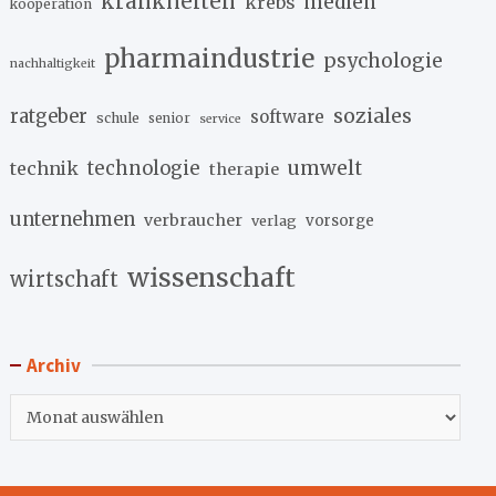
krankheiten
medien
krebs
kooperation
pharmaindustrie
psychologie
nachhaltigkeit
soziales
ratgeber
software
schule
senior
service
umwelt
technik
technologie
therapie
unternehmen
verbraucher
verlag
vorsorge
wissenschaft
wirtschaft
Archiv
Archiv