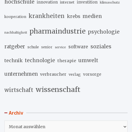
hochschule
innovation
investition
internet
klimaschutz
krankheiten
medien
krebs
kooperation
pharmaindustrie
psychologie
nachhaltigkeit
soziales
ratgeber
software
schule
senior
service
umwelt
technik
technologie
therapie
unternehmen
verbraucher
verlag
vorsorge
wissenschaft
wirtschaft
Archiv
Archiv