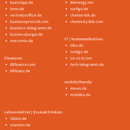
buerotipp.de
88energy.net
bonx.de
surfigo.de
vertriebsoffice.de
chemie-link.de
businesspress24.com
chemistry-link.com
business-telegramm.de
businessburger.de
IT / Kommunikation:
marcomio.de
itiko.de
tooligo.de
Finanzen:
so-co-it.com
88finance.com
tech-telegramm.de
88finanz.de
mobile/Handy:
iinews.de
mobiliko.de
Lebensmittel / Essen&Trinken:
fabino.de
snackeo.de