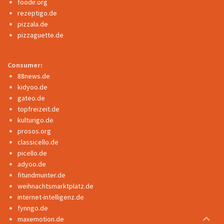
foodir.org
rezeptigo.de
pizzala.de
pizzaguette.de
Consumer:
88news.de
kidyoo.de
gateo.de
topfreizeit.de
kulturigo.de
prosos.org
classicello.de
picello.de
adyoo.de
fitundmunter.de
weihnachtsmarktplatz.de
internet-intelligenz.de
fynngo.de
maxemotion.de