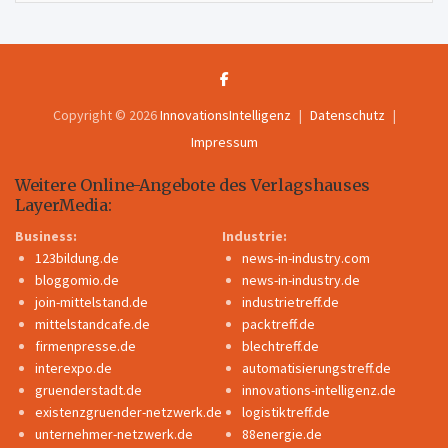
Copyright © 2026
InnovationsIntelligenz
Datenschutz
Impressum
Weitere Online-Angebote des Verlagshauses
LayerMedia:
Business:
Industrie:
123bildung.de
news-in-industry.com
bloggomio.de
news-in-industry.de
join-mittelstand.de
industrietreff.de
mittelstandcafe.de
packtreff.de
firmenpresse.de
blechtreff.de
interexpo.de
automatisierungstreff.de
gruenderstadt.de
innovations-intelligenz.de
existenzgruender-netzwerk.de
logistiktreff.de
unternehmer-netzwerk.de
88energie.de