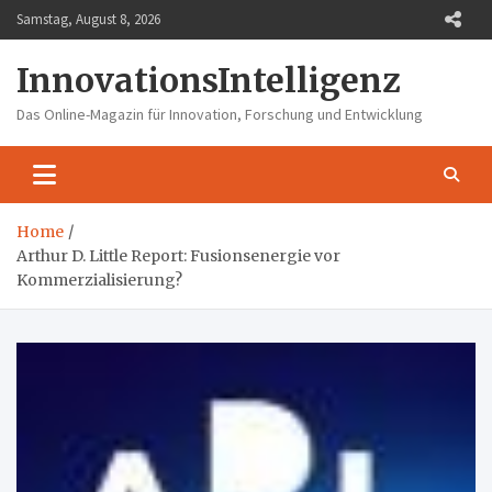
Skip
Samstag, August 8, 2026
to
content
InnovationsIntelligenz
Das Online-Magazin für Innovation, Forschung und Entwicklung
Home
Arthur D. Little Report: Fusionsenergie vor
Kommerzialisierung?