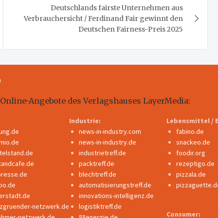
Deutschlands fairste Unternehmen aus
Verbrauchersicht / Ferdinand Fair gewinnt den
Deutschen Fairness-Preis 2025
m
 Online-Angebote des Verlagshauses LayerMedia:
Industrie:
Lebensmittel / 
dung.de
news-in-industry.com
fabino.de
mio.de
news-in-industry.de
snackeo.de
ttelstand.de
industrietreff.de
foodir.org
tandcafe.de
packtreff.de
rezeptigo.de
presse.de
blechtreff.de
pizzala.de
po.de
automatisierungstreff.de
pizzaguette.d
erstadt.de
innovations-intelligenz.de
nzgruender-netzwerk.de
logistiktreff.de
Consumer:
ehmer-netzwerk.de
88energie.de