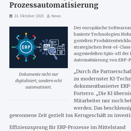
Prozessautomatisierung
23. Oktober 2025
News
Der europäische Softwareanb
basierte Technologien Mehr
gezielten Produktentwicklu
strategischen Best-of-Class
angesiedelten Spin-off der 
Automatisierung von ERP-P
„Durch die Partnerschaf
Dokumente nicht nur
zu modernster KI-Techn
digitalisiert, sondern echt
dokumentbasierter ERP-P
automatisiert.
Forterro. „Die KI über
Mitarbeiter nur noch b
werden. Das beschleuni
gewonnene Zeit gezielt ins Kerngeschäft zu investi
Effizienzsprung für ERP-Prozesse im Mittelstand