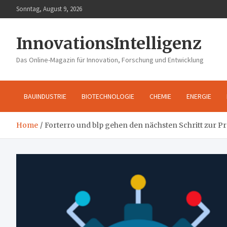
Skip
Sonntag, August 9, 2026
to
content
InnovationsIntelligenz
Das Online-Magazin für Innovation, Forschung und Entwicklung
BAUINDUSTRIE
BIOTECHNOLOGIE
CHEMIE
ENERGIE
Home
Forterro und blp gehen den nächsten Schritt zur 