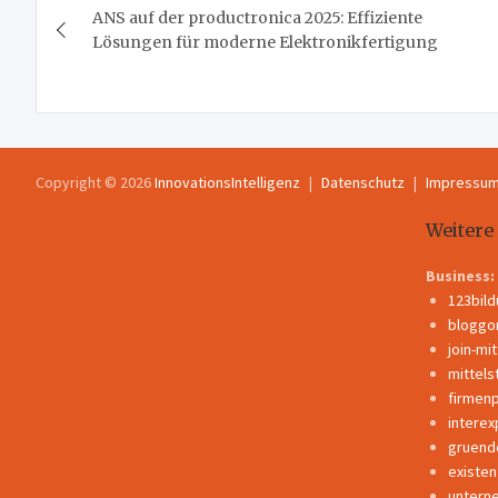
ANS auf der productronica 2025: Effiziente
Lösungen für moderne Elektronikfertigung
Copyright © 2026
InnovationsIntelligenz
Datenschutz
Impressu
Weitere
Business:
123bil
bloggo
join-mi
mittels
firmen
interex
gruend
existe
untern