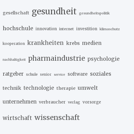
gesundheit
gesellschaft
gesundheitspolitik
hochschule
innovation
investition
internet
klimaschutz
krankheiten
medien
krebs
kooperation
pharmaindustrie
psychologie
nachhaltigkeit
soziales
ratgeber
software
schule
senior
service
umwelt
technik
technologie
therapie
unternehmen
verbraucher
verlag
vorsorge
wissenschaft
wirtschaft