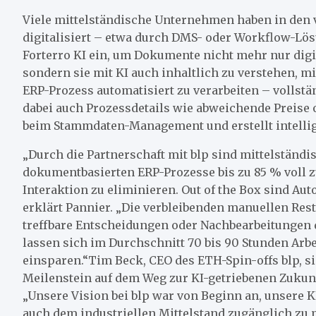
Viele mittelständische Unternehmen haben in den
digitalisiert – etwa durch DMS- oder Workflow-Lösu
Forterro KI ein, um Dokumente nicht mehr nur digit
sondern sie mit KI auch inhaltlich zu verstehen, m
ERP-Prozess automatisiert zu verarbeiten – vollstä
dabei auch Prozessdetails wie abweichende Preise o
beim Stammdaten-Management und erstellt intelli
„Durch die Partnerschaft mit blp sind mittelständ
dokumentbasierten ERP-Prozesse bis zu 85 % voll z
Interaktion zu eliminieren. Out of the Box sind Au
erklärt Pannier. „Die verbleibenden manuellen Rest
treffbare Entscheidungen oder Nachbearbeitungen 
lassen sich im Durchschnitt 70 bis 90 Stunden Arb
einsparen.“Tim Beck, CEO des ETH-Spin-offs blp, s
Meilenstein auf dem Weg zur KI-getriebenen Zukunf
„Unsere Vision bei blp war von Beginn an, unsere
auch dem industriellen Mittelstand zugänglich zu