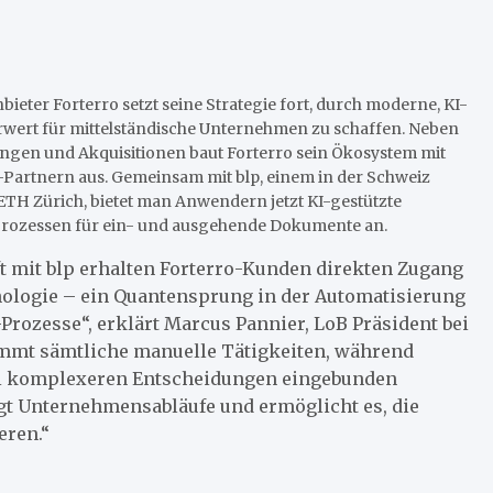
ieter Forterro setzt seine Strategie fort, durch moderne, KI-
wert für mittelständische Unternehmen zu schaffen. Neben
ngen und Akquisitionen baut Forterro sein Ökosystem mit
-Partnern aus. Gemeinsam mit blp, einem in der Schweiz
ETH Zürich, bietet man Anwendern jetzt KI-gestützte
rozessen für ein- und ausgehende Dokumente an.
t mit blp erhalten Forterro-Kunden direkten Zugang
ologie – ein Quantensprung in der Automatisierung
rozesse“, erklärt Marcus Pannier, LoB Präsident bei
nimmt sämtliche manuelle Tätigkeiten, während
ei komplexeren Entscheidungen eingebunden
gt Unternehmensabläufe und ermöglicht es, die
eren.“