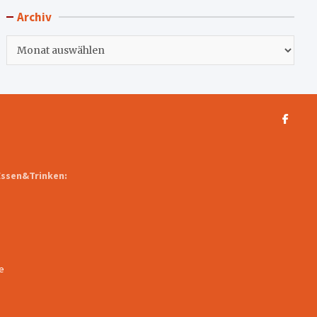
Archiv
Archiv
Essen&Trinken:
e