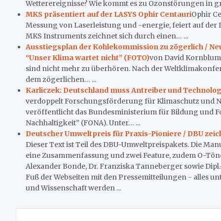
Wetterereignisse? Wie kommt es zu Ozonstörungen in gr
MKS präsentiert auf der LASYS Ophir Centauri
Ophir Ce
Messung von Laserleistung und -energie, feiert auf der
MKS Instruments zeichnet sich durch einen… ...
Ausstiegsplan der Kohlekommission zu zögerlich / Ne
“Unser Klima wartet nicht” (FOTO)
von David Kornblum
sind nicht mehr zu überhören. Nach der Weltklimakonfe
dem zögerlichen… ...
Karliczek: Deutschland muss Antreiber und Technolo
verdoppelt Forschungsförderung für Klimaschutz und Na
veröffentlicht das Bundesministerium für Bildung und 
Nachhaltigkeit” (FONA). Unter… ...
Deutscher Umweltpreis für Praxis-Pioniere / DBU zei
Dieser Text ist Teil des DBU-Umweltpreispakets. Die M
eine Zusammenfassung und zwei Feature, zudem O-Töne
Alexander Bonde, Dr. Franziska Tanneberger sowie Dipl.
Fuß der Webseiten mit den Pressemitteilungen - alles un
und Wissenschaft werden ...
Beitragsnavigation