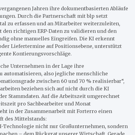
 vergangenen Jahren ihre dokumentbasierten Abläufe
ngen. Durch die Partnerschaft mit blp setzt
al zu erfassen und an Mitarbeiter weiterzuleiten,
it den richtigen ERP-Daten zu validieren und den
ndig ohne manuelles Eingreifen. Die KI erkennt
der Liefertermine auf Positionsebene, unterstützt
gente Kontierungsvorschläge.
ische Unternehmen in der Lage ihre
u automatisieren, also jegliche menschliche
tomationsgrade zwischen 60 und 70 % realisierbar“,
arbeiten beziehen sich auf nicht durch die KI
der Stammdaten. Auf die Arbeitszeit umgerechnet
eitszeit pro Sachbearbeiter und Monat
ieht in der Zusammenarbeit mit Forterro einen
t des Mittelstands:
 KI-Technologie nicht nur Großunternehmen, sondern
 machen – dem Rückgrat unserer Wirtschaft. Gerade