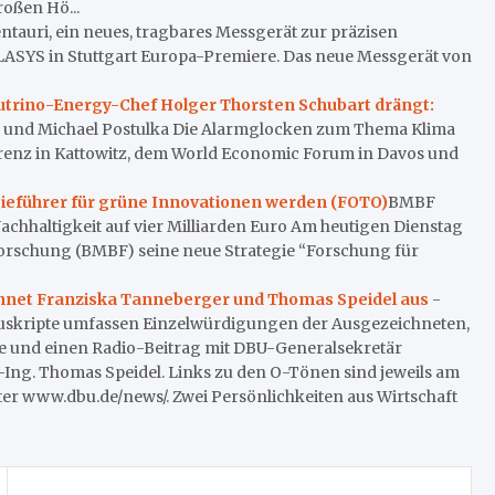
oßen Hö...
ntauri, ein neues, tragbares Messgerät zur präzisen
 LASYS in Stuttgart Europa-Premiere. Das neue Messgerät von
utrino-Energy-Chef Holger Thorsten Schubart drängt:
 und Michael Postulka Die Alarmglocken zum Thema Klima
renz in Kattowitz, dem World Economic Forum in Davos und
gieführer für grüne Innovationen werden (FOTO)
BMBF
chhaltigkeit auf vier Milliarden Euro Am heutigen Dienstag
Forschung (BMBF) seine neue Strategie “Forschung für
chnet Franziska Tanneberger und Thomas Speidel aus
-
anuskripte umfassen Einzelwürdigungen der Ausgezeichneten,
 und einen Radio-Beitrag mit DBU-Generalsekretär
-Ing. Thomas Speidel. Links zu den O-Tönen sind jeweils am
ter www.dbu.de/news/. Zwei Persönlichkeiten aus Wirtschaft