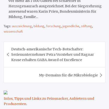
vor mehr als 1 000 Gästen bei Schaeffler in
Herzogenaurach ausgezeichnet. Bei der Siegerehrung
anwesend waren Karin Prien, Bundesministerin für
Bildung, Familie...
Tags:
auszeichnung
,
bildung
,
forschung
,
jugendliche
,
stiftung
,
wissenschaft
Beitragsnavigation
Deutsch-amerikanische Tech-Botschafter:
Serienunternehmer Petra Vorsteher und Ragnar
Kruse erhalten GABA Award of Excellence
My-Domains für die Mikrobiologie
Infos, Tipps und Links zu Feinsnacker, Anbietern und
Produzenten
.