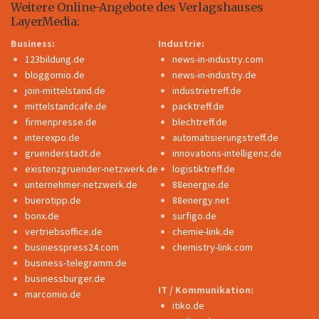
Weitere Online-Angebote des Verlagshauses
LayerMedia:
Business:
Industrie:
123bildung.de
news-in-industry.com
bloggomio.de
news-in-industry.de
join-mittelstand.de
industrietreff.de
mittelstandcafe.de
packtreff.de
firmenpresse.de
blechtreff.de
interexpo.de
automatisierungstreff.de
gruenderstadt.de
innovations-intelligenz.de
existenzgruender-netzwerk.de
logistiktreff.de
unternehmer-netzwerk.de
88energie.de
buerotipp.de
88energy.net
bonx.de
surfigo.de
vertriebsoffice.de
chemie-link.de
businesspress24.com
chemistry-link.com
business-telegramm.de
businessburger.de
IT / Kommunikation:
marcomio.de
itiko.de