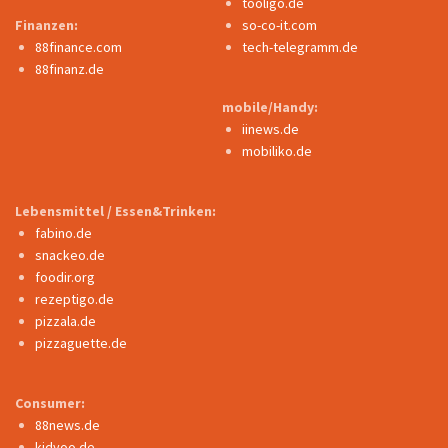
tooligo.de
Finanzen:
so-co-it.com
88finance.com
tech-telegramm.de
88finanz.de
mobile/Handy:
iinews.de
mobiliko.de
Lebensmittel / Essen&Trinken:
fabino.de
snackeo.de
foodir.org
rezeptigo.de
pizzala.de
pizzaguette.de
Consumer:
88news.de
kidyoo.de