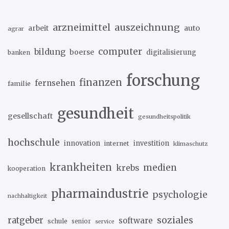
arzneimittel
auszeichnung
arbeit
auto
agrar
computer
bildung
boerse
digitalisierung
banken
forschung
finanzen
fernsehen
familie
gesundheit
gesellschaft
gesundheitspolitik
hochschule
innovation
investition
internet
klimaschutz
krankheiten
medien
krebs
kooperation
pharmaindustrie
psychologie
nachhaltigkeit
soziales
ratgeber
software
schule
senior
service