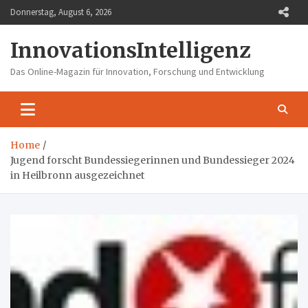
Skip
Donnerstag, August 6, 2026
to
content
InnovationsIntelligenz
Das Online-Magazin für Innovation, Forschung und Entwicklung
Home
Jugend forscht Bundessiegerinnen und Bundessieger 2024
in Heilbronn ausgezeichnet