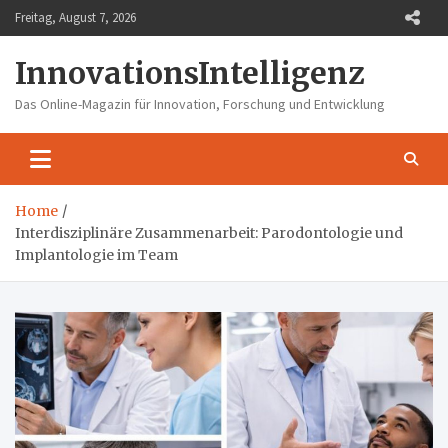
Skip
Freitag, August 7, 2026
to
content
InnovationsIntelligenz
Das Online-Magazin für Innovation, Forschung und Entwicklung
Home
Interdisziplinäre Zusammenarbeit: Parodontologie und
Implantologie im Team