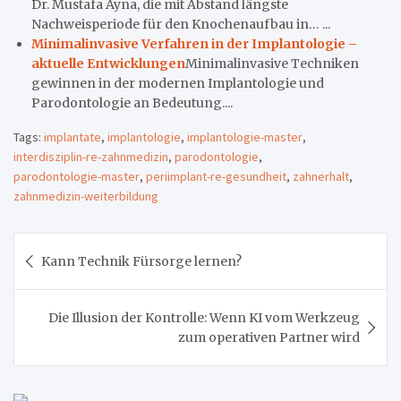
Dr. Mustafa Ayna, die mit Abstand längste
Nachweisperiode für den Knochenaufbau in… ...
Minimalinvasive Verfahren in der Implantologie –
aktuelle Entwicklungen
Minimalinvasive Techniken
gewinnen in der modernen Implantologie und
Parodontologie an Bedeutung....
Tags:
implantate
,
implantologie
,
implantologie-master
,
interdisziplin-re-zahnmedizin
,
parodontologie
,
parodontologie-master
,
periimplant-re-gesundheit
,
zahnerhalt
,
zahnmedizin-weiterbildung
Beitragsnavigation
Kann Technik Fürsorge lernen?
Die Illusion der Kontrolle: Wenn KI vom Werkzeug
zum operativen Partner wird