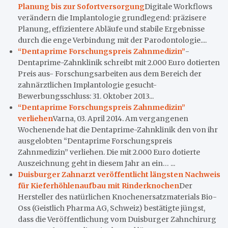
Planung bis zur Sofortversorgung
Digitale Workflows
verändern die Implantologie grundlegend: präzisere
Planung, effizientere Abläufe und stabile Ergebnisse
durch die enge Verbindung mit der Parodontologie....
“Dentaprime Forschungspreis Zahnmedizin”
-
Dentaprime-Zahnklinik schreibt mit 2.000 Euro dotierten
Preis aus- Forschungsarbeiten aus dem Bereich der
zahnärztlichen Implantologie gesucht-
Bewerbungsschluss: 31. Oktober 2013...
“Dentaprime Forschungspreis Zahnmedizin”
verliehen
Varna, 03. April 2014. Am vergangenen
Wochenende hat die Dentaprime-Zahnklinik den von ihr
ausgelobten “Dentaprime Forschungspreis
Zahnmedizin” verliehen. Die mit 2.000 Euro dotierte
Auszeichnung geht in diesem Jahr an ein… ...
Duisburger Zahnarzt veröffentlicht längsten Nachweis
für Kieferhöhlenaufbau mit Rinderknochen
Der
Hersteller des natürlichen Knochenersatzmaterials Bio-
Oss (Geistlich Pharma AG, Schweiz) bestätigte jüngst,
dass die Veröffentlichung vom Duisburger Zahnchirurg