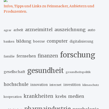
Infos, Tipps und Links zu Feinsnacker, Anbietern und
Produzenten
.
arzneimittel
auszeichnung
arbeit
auto
agrar
computer
bildung
boerse
digitalisierung
banken
forschung
finanzen
fernsehen
familie
gesundheit
gesellschaft
gesundheitspolitik
hochschule
innovation
investition
internet
klimaschutz
krankheiten
medien
krebs
kooperation
pharmaindustrie