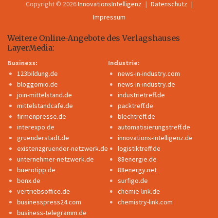
Copyright © 2026
InnovationsIntelligenz
Datenschutz
Impressum
Weitere Online-Angebote des Verlagshauses
LayerMedia:
Business:
Industrie:
123bildung.de
news-in-industry.com
bloggomio.de
news-in-industry.de
join-mittelstand.de
industrietreff.de
mittelstandcafe.de
packtreff.de
firmenpresse.de
blechtreff.de
interexpo.de
automatisierungstreff.de
gruenderstadt.de
innovations-intelligenz.de
existenzgruender-netzwerk.de
logistiktreff.de
unternehmer-netzwerk.de
88energie.de
buerotipp.de
88energy.net
bonx.de
surfigo.de
vertriebsoffice.de
chemie-link.de
businesspress24.com
chemistry-link.com
business-telegramm.de