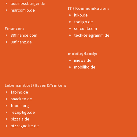
businessburger.de
IT / Kommunikation:
marcomio.de
itiko.de
tooligo.de
Finanzen:
so-co-it.com
88finance.com
tech-telegramm.de
88finanz.de
mobile/Handy:
iinews.de
mobiliko.de
Lebensmittel / Essen&Trinken:
fabino.de
snackeo.de
foodir.org
rezeptigo.de
pizzala.de
pizzaguette.de