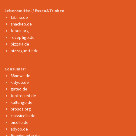
Lebensmittel / Essen&Trinken:
fabino.de
snackeo.de
foodir.org
rezeptigo.de
pizzala.de
pizzaguette.de
Consumer:
88news.de
kidyoo.de
gateo.de
topfreizeit.de
kulturigo.de
prosos.org
classicello.de
picello.de
adyoo.de
fitundmunter.de