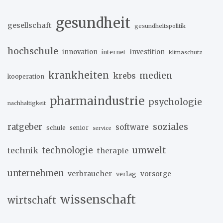
gesundheit
gesellschaft
gesundheitspolitik
hochschule
innovation
investition
internet
klimaschutz
krankheiten
medien
krebs
kooperation
pharmaindustrie
psychologie
nachhaltigkeit
soziales
ratgeber
software
schule
senior
service
umwelt
technik
technologie
therapie
unternehmen
verbraucher
verlag
vorsorge
wissenschaft
wirtschaft