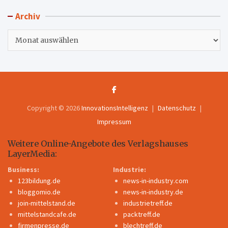
Archiv
Archiv
Copyright © 2026
InnovationsIntelligenz
Datenschutz
Impressum
Weitere Online-Angebote des Verlagshauses
LayerMedia:
Business:
Industrie:
123bildung.de
news-in-industry.com
bloggomio.de
news-in-industry.de
join-mittelstand.de
industrietreff.de
mittelstandcafe.de
packtreff.de
firmenpresse.de
blechtreff.de