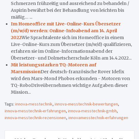
Schmerzen frühzeitig und ausreichend zu behandeln /
Aspirin bewährt bei der Behandlung von leichten bis
mäßig… ...
Im Homeoffice mit Live-Online-Kurs Übersetzer
(m/w/d) werden: Online-Infoabend am 14. April
2022
Wie Sprachtalente sich im Homeoffice in einem
Live-Online-Kurs zum Übersetzer (m/w/d) qualifizieren,
erfahren sie im Online-Informationsabend der
Übersetzer- und Dolmetscherschule Köln am 14.4.2022...
Mit leistungsstarken TQ-Motoren auf
Marsmission
Der deutsch-französische Rover Idefix
wird den Mars-Mond Phobos erkunden - Motoren von
TQ-RoboDriveübernehmen wichtige Aufgaben dieser
Mission...
Tags:
innova-messtechnik
,
innova-messtechnik-bewertungen
,
innova-messtechnik-erfahrungen
,
innova-messtechnik-gmbh
,
innova-messtechnik-rezensionen
,
innovamesstechnik-erfahrungen
Beitragsnavigation