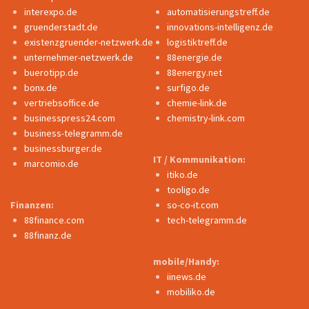
interexpo.de
automatisierungstreff.de
gruenderstadt.de
innovations-intelligenz.de
existenzgruender-netzwerk.de
logistiktreff.de
unternehmer-netzwerk.de
88energie.de
buerotipp.de
88energy.net
bonx.de
surfigo.de
vertriebsoffice.de
chemie-link.de
businesspress24.com
chemistry-link.com
business-telegramm.de
businessburger.de
IT / Kommunikation:
marcomio.de
itiko.de
tooligo.de
Finanzen:
so-co-it.com
88finance.com
tech-telegramm.de
88finanz.de
mobile/Handy:
iinews.de
mobiliko.de