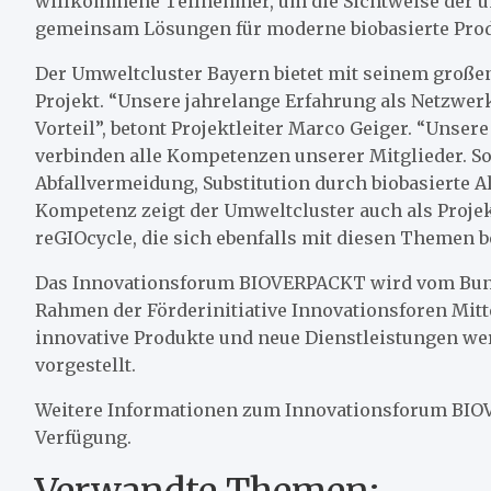
willkommene Teilnehmer, um die Sichtweise der un
gemeinsam Lösungen für moderne biobasierte Pro
Der Umweltcluster Bayern bietet mit seinem großen
Projekt. “Unsere jahrelange Erfahrung als Netzwerk
Vorteil”, betont Projektleiter Marco Geiger. “Unse
verbinden alle Kompetenzen unserer Mitglieder. 
Abfallvermeidung, Substitution durch biobasierte A
Kompetenz zeigt der Umweltcluster auch als Proje
reGIOcycle, die sich ebenfalls mit diesen Themen b
Das Innovationsforum BIOVERPACKT wird vom Bun
Rahmen der Förderinitiative Innovationsforen Mitt
innovative Produkte und neue Dienstleistungen we
vorgestellt.
Weitere Informationen zum Innovationsforum BI
Verfügung.
Verwandte Themen: