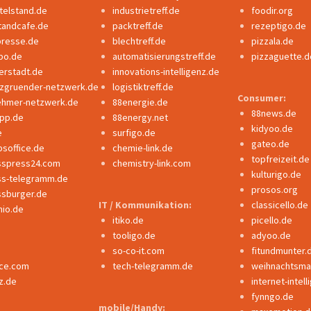
ttelstand.de
industrietreff.de
foodir.org
tandcafe.de
packtreff.de
rezeptigo.de
presse.de
blechtreff.de
pizzala.de
po.de
automatisierungstreff.de
pizzaguette.d
erstadt.de
innovations-intelligenz.de
nzgruender-netzwerk.de
logistiktreff.de
Consumer:
ehmer-netzwerk.de
88energie.de
88news.de
ipp.de
88energy.net
kidyoo.de
e
surfigo.de
gateo.de
bsoffice.de
chemie-link.de
topfreizeit.de
sspress24.com
chemistry-link.com
kulturigo.de
ss-telegramm.de
prosos.org
ssburger.de
IT / Kommunikation:
classicello.de
io.de
itiko.de
picello.de
tooligo.de
adyoo.de
so-co-it.com
fitundmunter.
nce.com
tech-telegramm.de
weihnachtsmar
z.de
internet-intel
fynngo.de
mobile/Handy: