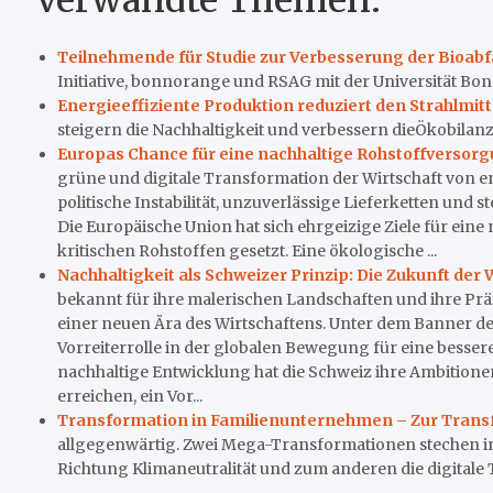
Teilnehmende für Studie zur Verbesserung der Bioab
Initiative, bonnorange und RSAG mit der Universität Bonn
Energieeffiziente Produktion reduziert den Strahlmit
steigern die Nachhaltigkeit und verbessern dieÖkobilanz..
Europas Chance für eine nachhaltige Rohstoffversor
grüne und digitale Transformation der Wirtschaft von e
politische Instabilität, unzuverlässige Lieferketten und
Die Europäische Union hat sich ehrgeizige Ziele für ein
kritischen Rohstoffen gesetzt. Eine ökologische ...
Nachhaltigkeit als Schweizer Prinzip: Die Zukunft der
bekannt für ihre malerischen Landschaften und ihre Präz
einer neuen Ära des Wirtschaftens. Unter dem Banner der 
Vorreiterrolle in der globalen Bewegung für eine bess
nachhaltige Entwicklung hat die Schweiz ihre Ambitionen
erreichen, ein Vor...
Transformation in Familienunternehmen – Zur Transfo
allgegenwärtig. Zwei Mega-Transformationen stechen i
Richtung Klimaneutralität und zum anderen die digitale 