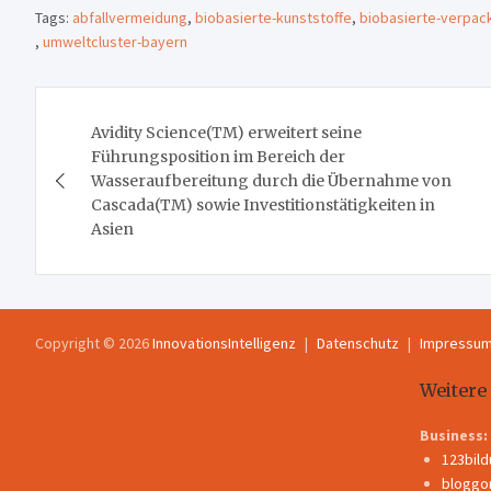
Tags:
abfallvermeidung
,
biobasierte-kunststoffe
,
biobasierte-verpac
,
umweltcluster-bayern
Beitragsnavigation
Avidity Science(TM) erweitert seine
Führungsposition im Bereich der
Wasseraufbereitung durch die Übernahme von
Cascada(TM) sowie Investitionstätigkeiten in
Asien
Copyright © 2026
InnovationsIntelligenz
Datenschutz
Impressu
Weitere
Business:
123bil
bloggo