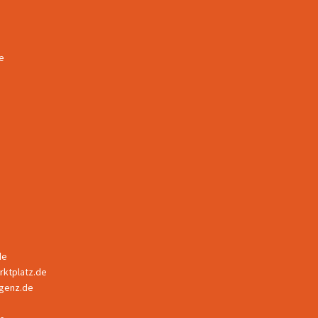
e
de
ktplatz.de
ligenz.de