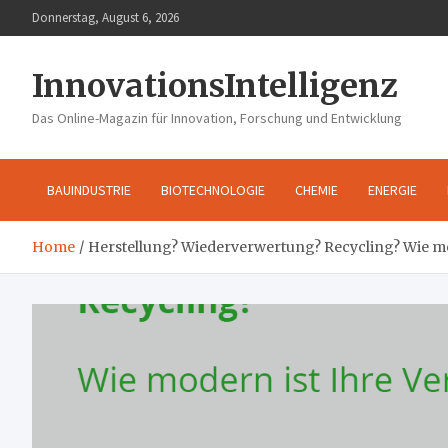
Skip
Donnerstag, August 6, 2026
to
content
InnovationsIntelligenz
Das Online-Magazin für Innovation, Forschung und Entwicklung
BAUINDUSTRIE
BIOTECHNOLOGIE
CHEMIE
ENERGIE
Home
Herstellung? Wiederverwertung? Recycling? Wie m