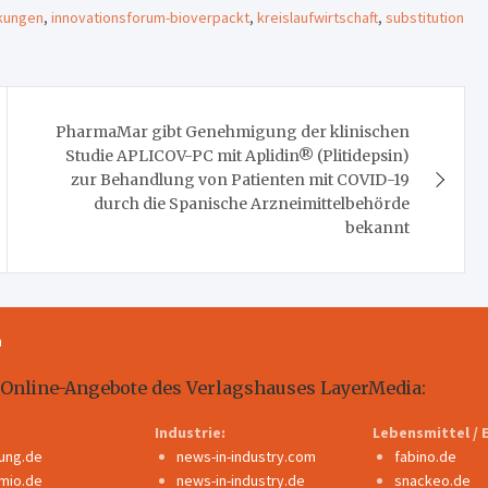
kungen
,
innovationsforum-bioverpackt
,
kreislaufwirtschaft
,
substitution
PharmaMar gibt Genehmigung der klinischen
Studie APLICOV-PC mit Aplidin® (Plitidepsin)
zur Behandlung von Patienten mit COVID-19
durch die Spanische Arzneimittelbehörde
bekannt
m
 Online-Angebote des Verlagshauses LayerMedia:
Industrie:
Lebensmittel / 
dung.de
news-in-industry.com
fabino.de
mio.de
news-in-industry.de
snackeo.de