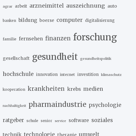
arzneimittel
auszeichnung
arbeit
auto
agrar
computer
bildung
boerse
digitalisierung
banken
forschung
finanzen
fernsehen
familie
gesundheit
gesellschaft
gesundheitspolitik
hochschule
innovation
investition
internet
klimaschutz
krankheiten
medien
krebs
kooperation
pharmaindustrie
psychologie
nachhaltigkeit
soziales
ratgeber
software
schule
senior
service
umwelt
technik
technologie
therapie