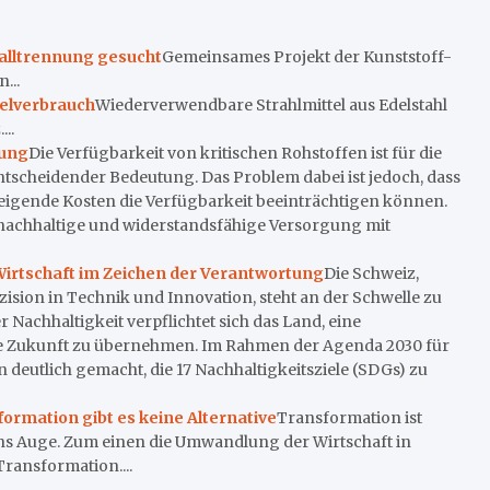
falltrennung gesucht
Gemeinsames Projekt der Kunststoff-
...
telverbrauch
Wiederverwendbare Strahlmittel aus Edelstahl
..
gung
Die Verfügbarkeit von kritischen Rohstoffen ist für die
ntscheidender Bedeutung. Das Problem dabei ist jedoch, dass
 steigende Kosten die Verfügbarkeit beeinträchtigen können.
e nachhaltige und widerstandsfähige Versorgung mit
 Wirtschaft im Zeichen der Verantwortung
Die Schweiz,
ision in Technik und Innovation, steht an der Schwelle zu
Nachhaltigkeit verpflichtet sich das Land, eine
ere Zukunft zu übernehmen. Im Rahmen der Agenda 2030 für
 deutlich gemacht, die 17 Nachhaltigkeitsziele (SDGs) zu
rmation gibt es keine Alternative
Transformation ist
ns Auge. Zum einen die Umwandlung der Wirtschaft in
Transformation....