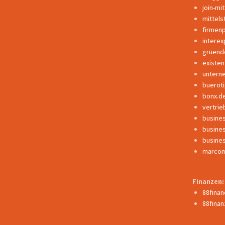
join-mi
mittels
firmen
interex
gruend
existe
untern
buerot
bonx.d
vertrie
busine
busine
busine
marcom
Finanzen:
88fina
88finan