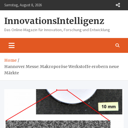
Skip
Samstag, August 8, 2026
to
content
InnovationsIntelligenz
Das Online-Magazin für Innovation, Forschung und Entwicklung
Home
Hannover Messe: Makroporöse Werkstoffe erobern neue
Märkte