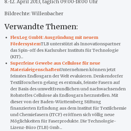
8.-12. April 2013, täglich 09:00-18:00 Uhr
Bildrechte: Willenbacher
Verwandte Themen:
FlexLog GmbH: Ausgründung mit neuem
Fördersystem
TLB unterstützt als Innovationspartner
das Spin-off des Karlsruher Instituts für Technologie
(KIT)...
Superfeine Gewebe aus Cellulose für neue
Materialeigenschaften
Unternehmen können jetzt
feinstes Endlosgarn der Welt evaluieren. Denkendorfer
Textilforschern gelang es erstmals, feinste Fasern auf
der Basis des umweltfreundlichen und nachwachsenden
Rohstoffes Cellulose als Endlosgarn herzustellen. Mit
dieser von der Baden-Württemberg Stiftung
finanzierten Erfindung aus dem Institut für Textilchemie
und Chemiefasern (ITCF) eröffnen sich völlig neue
Möglichkeiten für Faserprodukte. Die Technologie-
Lizenz-Büro (TLB) Gmb...