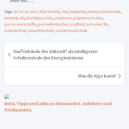
oder ein… ...
Tags:
dr-iris-kr-uter
,
filtertechnik
,
hmi
,
implantat
,
katalysatortechnik
,
keramik
,
kit
,
leichtbau
,
mvm
,
polymere
,
polymersch-ume
,
por-se-werkstoffe
,
prof-willenbacher
,
scaffold
,
sch-ume
,
tlb
,
trenntechnik
,
umwelttechnik
,
verfahrenstechnik
Beitragsnavigation
Das?Gebäude der Zukunft? als intelligente
Schaltzentrale des Energiesystems
Was die Alge kann!
Infos, Tipps und Links zu Feinsnacker, Anbietern und
Produzenten
.