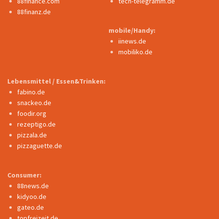
88finance.com
tech-telegramm.de
88finanz.de
mobile/Handy:
iinews.de
mobiliko.de
Lebensmittel / Essen&Trinken:
fabino.de
snackeo.de
foodir.org
rezeptigo.de
pizzala.de
pizzaguette.de
Consumer:
88news.de
kidyoo.de
gateo.de
topfreizeit.de