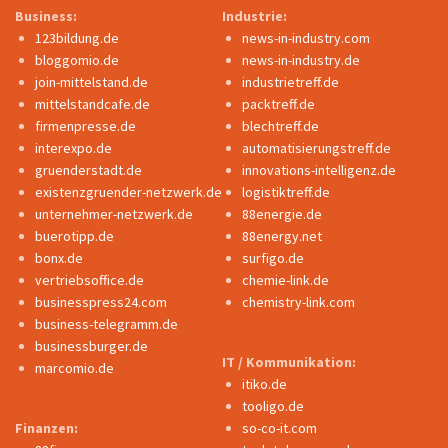
Business:
Industrie:
123bildung.de
news-in-industry.com
bloggomio.de
news-in-industry.de
join-mittelstand.de
industrietreff.de
mittelstandcafe.de
packtreff.de
firmenpresse.de
blechtreff.de
interexpo.de
automatisierungstreff.de
gruenderstadt.de
innovations-intelligenz.de
existenzgruender-netzwerk.de
logistiktreff.de
unternehmer-netzwerk.de
88energie.de
buerotipp.de
88energy.net
bonx.de
surfigo.de
vertriebsoffice.de
chemie-link.de
businesspress24.com
chemistry-link.com
business-telegramm.de
businessburger.de
IT / Kommunikation:
marcomio.de
itiko.de
tooligo.de
Finanzen:
so-co-it.com