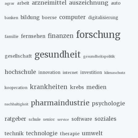
arzneimittel
auszeichnung
arbeit
auto
agrar
computer
bildung
boerse
digitalisierung
banken
forschung
finanzen
fernsehen
familie
gesundheit
gesellschaft
gesundheitspolitik
hochschule
innovation
investition
internet
klimaschutz
krankheiten
medien
krebs
kooperation
pharmaindustrie
psychologie
nachhaltigkeit
soziales
ratgeber
software
schule
senior
service
umwelt
technik
technologie
therapie