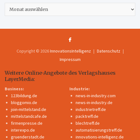
Archiv
Copyright © 2026
InnovationsIntelligenz
Datenschutz
Impressum
Weitere Online-Angebote des Verlagshauses
LayerMedia:
Business:
Industrie:
123bildung.de
news-in-industry.com
bloggomio.de
news-in-industry.de
join-mittelstand.de
industrietreff.de
mittelstandcafe.de
packtreff.de
firmenpresse.de
blechtreff.de
interexpo.de
automatisierungstreff.de
gruenderstadt.de
innovations-intelligenz.de