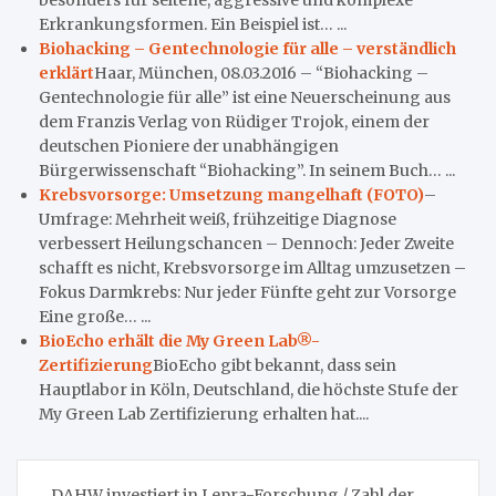
Erkrankungsformen. Ein Beispiel ist… ...
Biohacking – Gentechnologie für alle – verständlich
erklärt
Haar, München, 08.03.2016 – “Biohacking –
Gentechnologie für alle” ist eine Neuerscheinung aus
dem Franzis Verlag von Rüdiger Trojok, einem der
deutschen Pioniere der unabhängigen
Bürgerwissenschaft “Biohacking”. In seinem Buch… ...
Krebsvorsorge: Umsetzung mangelhaft (FOTO)
–
Umfrage: Mehrheit weiß, frühzeitige Diagnose
verbessert Heilungschancen – Dennoch: Jeder Zweite
schafft es nicht, Krebsvorsorge im Alltag umzusetzen –
Fokus Darmkrebs: Nur jeder Fünfte geht zur Vorsorge
Eine große… ...
BioEcho erhält die My Green Lab®-
Zertifizierung
BioEcho gibt bekannt, dass sein
Hauptlabor in Köln, Deutschland, die höchste Stufe der
My Green Lab Zertifizierung erhalten hat....
Beitragsnavigation
DAHW investiert in Lepra-Forschung / Zahl der