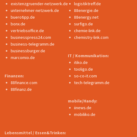
existenzgruender-netzwerk.de
logistiktreff.de
unternehmer-netzwerk.de
88energie.de
buerotipp.de
88energy.net
bonx.de
surfigo.de
vertriebsoffice.de
chemie-link.de
businesspress24.com
chemistry-link.com
business-telegramm.de
businessburger.de
IT / Kommunikation:
marcomio.de
itiko.de
tooligo.de
Finanzen:
so-co-it.com
88finance.com
tech-telegramm.de
88finanz.de
mobile/Handy:
iinews.de
mobiliko.de
Lebensmittel / Essen&Trinken: