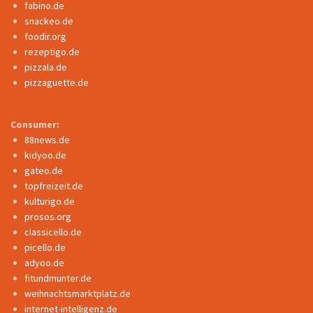
fabino.de
snackeo.de
foodir.org
rezeptigo.de
pizzala.de
pizzaguette.de
Consumer:
88news.de
kidyoo.de
gateo.de
topfreizeit.de
kulturigo.de
prosos.org
classicello.de
picello.de
adyoo.de
fitundmunter.de
weihnachtsmarktplatz.de
internet-intelligenz.de