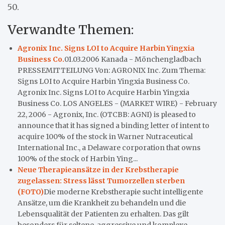
50.
Verwandte Themen:
Agronix Inc. Signs LOI to Acquire Harbin Yingxia
Business Co.
01.03.2006 Kanada - Mönchengladbach
PRESSEMITTEILUNG Von: AGRONIX Inc. Zum Thema:
Signs LOI to Acquire Harbin Yingxia Business Co.
Agronix Inc. Signs LOI to Acquire Harbin Yingxia
Business Co. LOS ANGELES - (MARKET WIRE) - February
22, 2006 - Agronix, Inc. (OTCBB: AGNI) is pleased to
announce that it has signed a binding letter of intent to
acquire 100% of the stock in Warner Nutraceutical
International Inc., a Delaware corporation that owns
100% of the stock of Harbin Ying...
Neue Therapieansätze in der Krebstherapie
zugelassen: Stress lässt Tumorzellen sterben
(FOTO)
Die moderne Krebstherapie sucht intelligente
Ansätze, um die Krankheit zu behandeln und die
Lebensqualität der Patienten zu erhalten. Das gilt
besonders für seltene, aggressive und komplexe