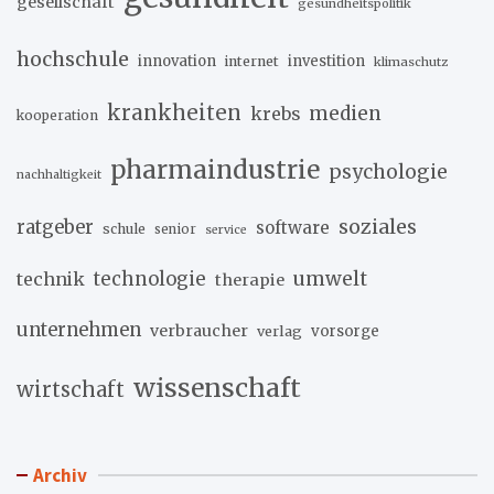
gesellschaft
gesundheitspolitik
hochschule
innovation
investition
internet
klimaschutz
krankheiten
medien
krebs
kooperation
pharmaindustrie
psychologie
nachhaltigkeit
soziales
ratgeber
software
schule
senior
service
umwelt
technik
technologie
therapie
unternehmen
verbraucher
verlag
vorsorge
wissenschaft
wirtschaft
Archiv