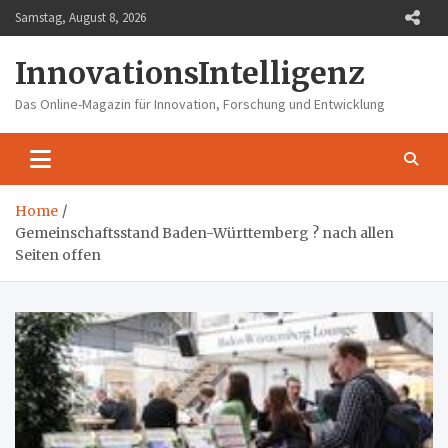
Skip
Samstag, August 8, 2026
to
content
InnovationsIntelligenz
Das Online-Magazin für Innovation, Forschung und Entwicklung
Home
Gemeinschaftsstand Baden-Württemberg ? nach allen
Seiten offen