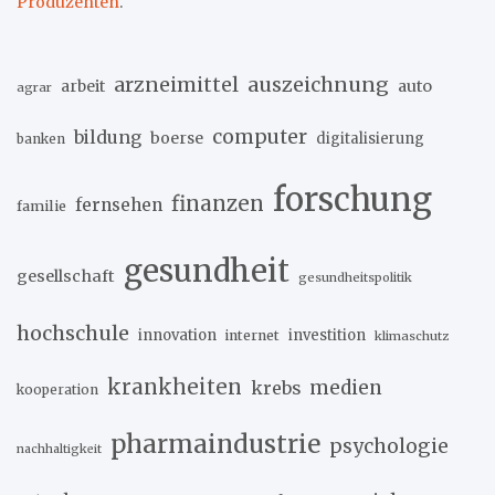
Produzenten
.
arzneimittel
auszeichnung
arbeit
auto
agrar
computer
bildung
boerse
digitalisierung
banken
forschung
finanzen
fernsehen
familie
gesundheit
gesellschaft
gesundheitspolitik
hochschule
innovation
investition
internet
klimaschutz
krankheiten
medien
krebs
kooperation
pharmaindustrie
psychologie
nachhaltigkeit