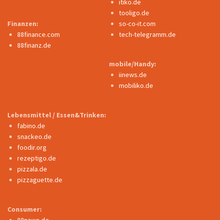
itiko.de
tooligo.de
Finanzen:
so-co-it.com
88finance.com
tech-telegramm.de
88finanz.de
mobile/Handy:
iinews.de
mobiliko.de
Lebensmittel / Essen&Trinken:
fabino.de
snackeo.de
foodir.org
rezeptigo.de
pizzala.de
pizzaguette.de
Consumer:
88news.de