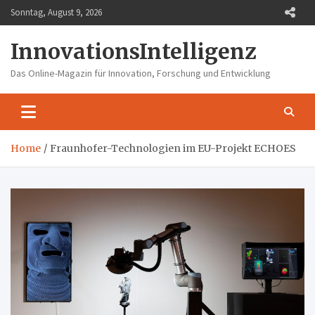
Skip
Sonntag, August 9, 2026
to
content
InnovationsIntelligenz
Das Online-Magazin für Innovation, Forschung und Entwicklung
Home
Fraunhofer-Technologien im EU-Projekt ECHOES