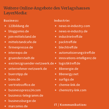
Weitere Online-Angebote des Verlagshauses
LayerMedia:
Business:
Industrie:
123bildung.de
news-in-industry.com
bloggomio.de
news-in-industry.de
join-mittelstand.de
industrietreff.de
mittelstandcafe.de
packtreff.de
firmenpresse.de
blechtreff.de
interexpo.de
automatisierungstreff.de
gruenderstadt.de
innovations-intelligenz.de
existenzgruender-netzwerk.de
logistiktreff.de
unternehmer-netzwerk.de
88energie.de
buerotipp.de
88energy.net
bonx.de
surfigo.de
vertriebsoffice.de
chemie-link.de
businesspress24.com
chemistry-link.com
business-telegramm.de
businessburger.de
IT / Kommunikation:
marcomio.de