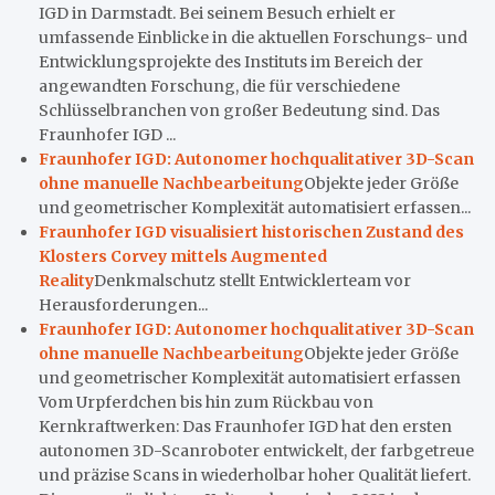
IGD in Darmstadt. Bei seinem Besuch erhielt er
umfassende Einblicke in die aktuellen Forschungs- und
Entwicklungsprojekte des Instituts im Bereich der
angewandten Forschung, die für verschiedene
Schlüsselbranchen von großer Bedeutung sind. Das
Fraunhofer IGD ...
Fraunhofer IGD: Autonomer hochqualitativer 3D-Scan
ohne manuelle Nachbearbeitung
Objekte jeder Größe
und geometrischer Komplexität automatisiert erfassen...
Fraunhofer IGD visualisiert historischen Zustand des
Klosters Corvey mittels Augmented
Reality
Denkmalschutz stellt Entwicklerteam vor
Herausforderungen...
Fraunhofer IGD: Autonomer hochqualitativer 3D-Scan
ohne manuelle Nachbearbeitung
Objekte jeder Größe
und geometrischer Komplexität automatisiert erfassen
Vom Urpferdchen bis hin zum Rückbau von
Kernkraftwerken: Das Fraunhofer IGD hat den ersten
autonomen 3D-Scanroboter entwickelt, der farbgetreue
und präzise Scans in wiederholbar hoher Qualität liefert.