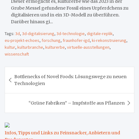
Dieser ermöglicht es, Kulturerbe wie das 2023 in der
Grube Messel gefundene Fossil eines Urpferdchens zu
digitalisieren und in ein 3D-Modell zu überführen.
Darüber hinaus gi...
Tags:
3d
,
3d-digitalisierung
,
3d-technologie
,
digitale-replik
,
eu-projekt-echoes
,
forschung
,
fraunhofer-igd
,
ki-rekonstruierung
,
kultur
,
kulturbranche
,
kulturerbe
,
virtuelle-ausstellungen
,
wissenschaft
Beitragsnavigation
Bottlenecks of Novel Foods: Lösungswege zu neuen
Technologien
“Grüne Fabriken” – Impfstoffe aus Pflanzen
Infos, Tipps und Links zu Feinsnacker, Anbietern und