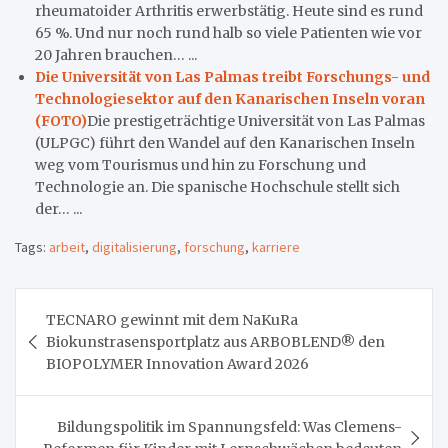
rheumatoider Arthritis erwerbstätig. Heute sind es rund
65 %. Und nur noch rund halb so viele Patienten wie vor
20 Jahren brauchen… ...
Die Universität von Las Palmas treibt Forschungs- und
Technologiesektor auf den Kanarischen Inseln voran
(FOTO)
Die prestigeträchtige Universität von Las Palmas
(ULPGC) führt den Wandel auf den Kanarischen Inseln
weg vom Tourismus und hin zu Forschung und
Technologie an. Die spanische Hochschule stellt sich
der… ...
Tags:
arbeit
,
digitalisierung
,
forschung
,
karriere
Beitragsnavigation
TECNARO gewinnt mit dem NaKuRa
Biokunstrasensportplatz aus ARBOBLEND® den
BIOPOLYMER Innovation Award 2026
Bildungspolitik im Spannungsfeld: Was Clemens-