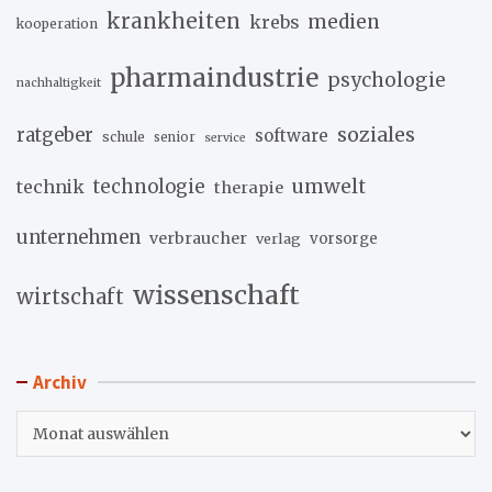
krankheiten
medien
krebs
kooperation
pharmaindustrie
psychologie
nachhaltigkeit
soziales
ratgeber
software
schule
senior
service
umwelt
technik
technologie
therapie
unternehmen
verbraucher
verlag
vorsorge
wissenschaft
wirtschaft
Archiv
Archiv