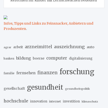
Reformen für Kinder mit Lernschwächen bedeuten
Infos, Tipps und Links zu Feinsnacker, Anbietern und
Produzenten
.
arzneimittel
auszeichnung
arbeit
auto
agrar
computer
bildung
boerse
digitalisierung
banken
forschung
finanzen
fernsehen
familie
gesundheit
gesellschaft
gesundheitspolitik
hochschule
innovation
investition
internet
klimaschutz