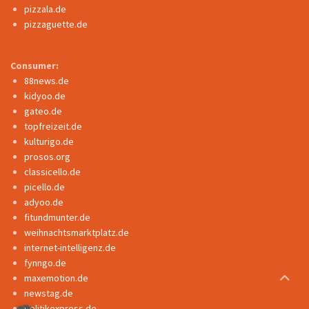
pizzala.de
pizzaguette.de
Consumer:
88news.de
kidyoo.de
gateo.de
topfreizeit.de
kulturigo.de
prosos.org
classicello.de
picello.de
adyoo.de
fitundmunter.de
weihnachtsmarktplatz.de
internet-intelligenz.de
fynngo.de
maxemotion.de
newstag.de
politikexpress.de