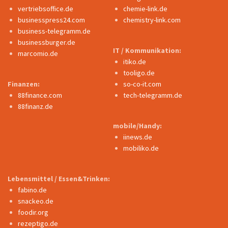
vertriebsoffice.de
chemie-link.de
businesspress24.com
chemistry-link.com
business-telegramm.de
businessburger.de
IT / Kommunikation:
marcomio.de
itiko.de
tooligo.de
Finanzen:
so-co-it.com
88finance.com
tech-telegramm.de
88finanz.de
mobile/Handy:
iinews.de
mobiliko.de
Lebensmittel / Essen&Trinken:
fabino.de
snackeo.de
foodir.org
rezeptigo.de