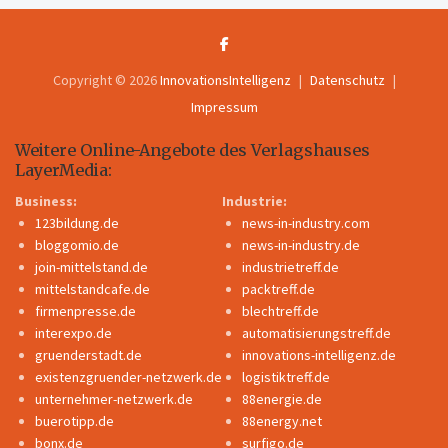
Copyright © 2026
InnovationsIntelligenz
Datenschutz
Impressum
Weitere Online-Angebote des Verlagshauses
LayerMedia:
Business:
Industrie:
123bildung.de
news-in-industry.com
bloggomio.de
news-in-industry.de
join-mittelstand.de
industrietreff.de
mittelstandcafe.de
packtreff.de
firmenpresse.de
blechtreff.de
interexpo.de
automatisierungstreff.de
gruenderstadt.de
innovations-intelligenz.de
existenzgruender-netzwerk.de
logistiktreff.de
unternehmer-netzwerk.de
88energie.de
buerotipp.de
88energy.net
bonx.de
surfigo.de