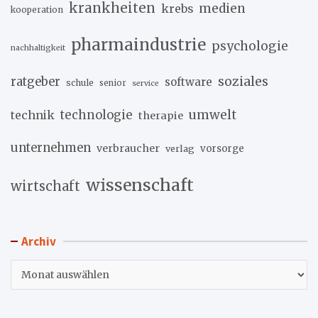
krankheiten
medien
krebs
kooperation
pharmaindustrie
psychologie
nachhaltigkeit
soziales
ratgeber
software
schule
senior
service
umwelt
technik
technologie
therapie
unternehmen
verbraucher
verlag
vorsorge
wissenschaft
wirtschaft
Archiv
Archiv