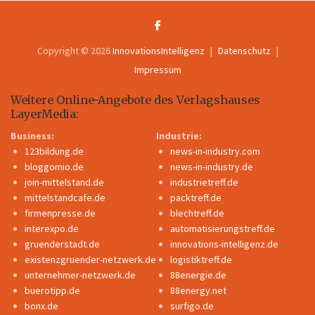
Copyright © 2026
InnovationsIntelligenz
Datenschutz
Impressum
Weitere Online-Angebote des Verlagshauses
LayerMedia:
Business:
Industrie:
123bildung.de
news-in-industry.com
bloggomio.de
news-in-industry.de
join-mittelstand.de
industrietreff.de
mittelstandcafe.de
packtreff.de
firmenpresse.de
blechtreff.de
interexpo.de
automatisierungstreff.de
gruenderstadt.de
innovations-intelligenz.de
existenzgruender-netzwerk.de
logistiktreff.de
unternehmer-netzwerk.de
88energie.de
buerotipp.de
88energy.net
bonx.de
surfigo.de