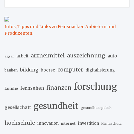
Infos, Tipps und Links zu Feinsnacker, Anbietern und
Produzenten
.
arzneimittel
auszeichnung
arbeit
auto
agrar
computer
bildung
boerse
digitalisierung
banken
forschung
finanzen
fernsehen
familie
gesundheit
gesellschaft
gesundheitspolitik
hochschule
innovation
investition
internet
klimaschutz