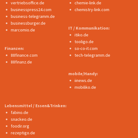
vertriebsoffice.de
chemie-link.de
businesspress24.com
chemistry-link.com
business-telegramm.de
businessburger.de
IT / Kommunikation:
marcomio.de
itiko.de
tooligo.de
Finanzen:
so-co-it.com
88finance.com
tech-telegramm.de
88finanz.de
mobile/Handy:
iinews.de
mobiliko.de
Lebensmittel / Essen&Trinken:
fabino.de
snackeo.de
foodir.org
rezeptigo.de