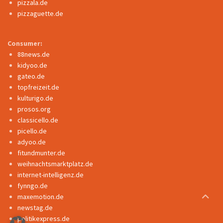
pizzala.de
pizzaguette.de
Consumer:
88news.de
kidyoo.de
gateo.de
topfreizeit.de
kulturigo.de
prosos.org
classicello.de
picello.de
adyoo.de
fitundmunter.de
weihnachtsmarktplatz.de
internet-intelligenz.de
fynngo.de
maxemotion.de
newstag.de
politikexpress.de