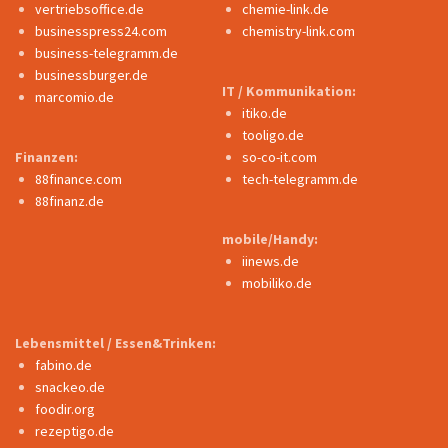
vertriebsoffice.de
chemie-link.de
businesspress24.com
chemistry-link.com
business-telegramm.de
businessburger.de
IT / Kommunikation:
marcomio.de
itiko.de
tooligo.de
Finanzen:
so-co-it.com
88finance.com
tech-telegramm.de
88finanz.de
mobile/Handy:
iinews.de
mobiliko.de
Lebensmittel / Essen&Trinken:
fabino.de
snackeo.de
foodir.org
rezeptigo.de