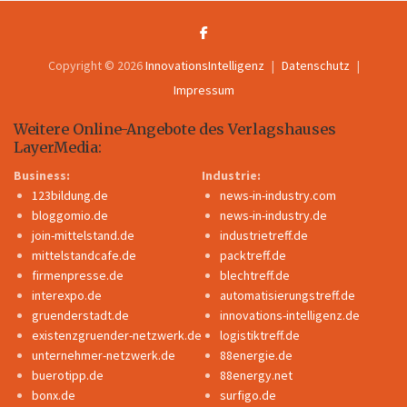
Copyright © 2026
InnovationsIntelligenz
Datenschutz
Impressum
Weitere Online-Angebote des Verlagshauses
LayerMedia:
Business:
Industrie:
123bildung.de
news-in-industry.com
bloggomio.de
news-in-industry.de
join-mittelstand.de
industrietreff.de
mittelstandcafe.de
packtreff.de
firmenpresse.de
blechtreff.de
interexpo.de
automatisierungstreff.de
gruenderstadt.de
innovations-intelligenz.de
existenzgruender-netzwerk.de
logistiktreff.de
unternehmer-netzwerk.de
88energie.de
buerotipp.de
88energy.net
bonx.de
surfigo.de