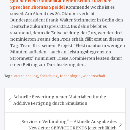
gibt der Elektromobilität neuen Schub. Dazu der
Sprecher Thomas Speidel
Kommende Woche ist es
soweit. Am Abend des 26. Oktober verleiht
Bundespräsident Frank-Walter Steinmeier in Berlin den
Deutsche Zukunftspreis 2022. Bis dahin bleibt es
spannend, denn die Entscheidung der Jury, wer der drei
nominierten Teams den Preis erhält, fällt erst an diesem
Tag. Team II ist seinem Projekt "Elektroautos in wenigen
Minuten aufladen - auch am leistungsbegrenzten
Stromnetz" nominiert. Diese Nominierten leisten damit
einen Beitrag zur Durchsetzung der...
Tags:
auszeichnung
,
forschung
,
technologie
,
wissenschaft
Beitragsnavigation
Schnelle Bewertung neuer Materialien für die
Additive Fertigung durch Simulation
„Service in Verbindung“ – Aktuelle Ausgabe des
Newsletter SERVICE TRENDS jetzt erhältlich