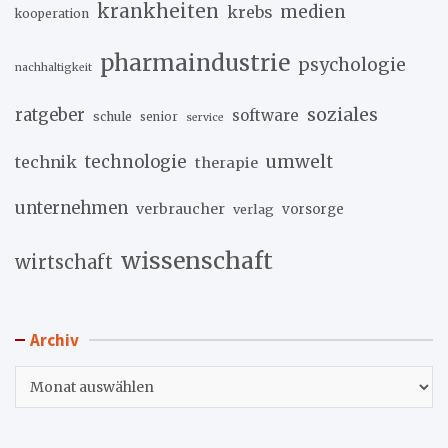
krankheiten
medien
krebs
kooperation
pharmaindustrie
psychologie
nachhaltigkeit
soziales
ratgeber
software
schule
senior
service
umwelt
technik
technologie
therapie
unternehmen
verbraucher
verlag
vorsorge
wissenschaft
wirtschaft
Archiv
Archiv