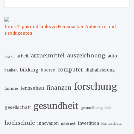
Infos, Tipps und Links zu Feinsnacker, Anbietern und
Produzenten
.
arzneimittel
auszeichnung
arbeit
auto
agrar
computer
bildung
boerse
digitalisierung
banken
forschung
finanzen
fernsehen
familie
gesundheit
gesellschaft
gesundheitspolitik
hochschule
innovation
investition
internet
klimaschutz