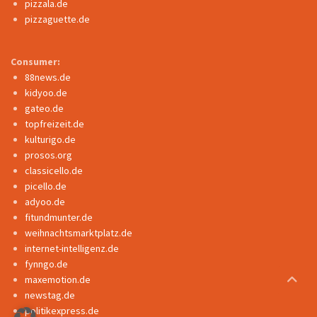
pizzala.de
pizzaguette.de
Consumer:
88news.de
kidyoo.de
gateo.de
topfreizeit.de
kulturigo.de
prosos.org
classicello.de
picello.de
adyoo.de
fitundmunter.de
weihnachtsmarktplatz.de
internet-intelligenz.de
fynngo.de
maxemotion.de
newstag.de
politikexpress.de