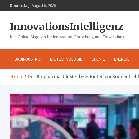
Skip
Donnerstag, August 6, 2026
to
content
InnovationsIntelligenz
Das Online-Magazin für Innovation, Forschung und Entwicklung
BAUINDUSTRIE
BIOTECHNOLOGIE
CHEMIE
ENERGIE
Home
Der Biopharma-Cluster bzw. Biotech in Süddeutschla