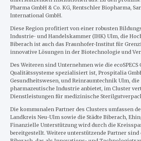
Pharma GmbH & Co. KG, Rentschler Biopharma, Sart
International GmbH.
Diese Region profitiert von einer robusten Bildung
Industrie- und Handelskammer (IHK) Ulm, die Hoch
Biberach ist auch das Fraunhofer-Institut für Gren
innovative Lösungen in der Biotechnologie und Ve
Des Weiteren sind Unternehmen wie die ecoSPECS G
Qualitätssysteme spezialisiert ist, Prospitalia Gm
Gesundheitswesen, und Reinraumtechnik Ulm, die 
pharmazeutische Industrie anbietet, im Cluster ver
Dienstleistungen für medizinische Sterilgutverpa
Die kommunalen Partner des Clusters umfassen den
Landkreis Neu-Ulm sowie die Städte Biberach, Ehi
Finanzielle Unterstützung wird durch die Kreissp
bereitgestellt. Weitere unterstützende Partner sin
Biberach, das als Innovations- und Technologietra