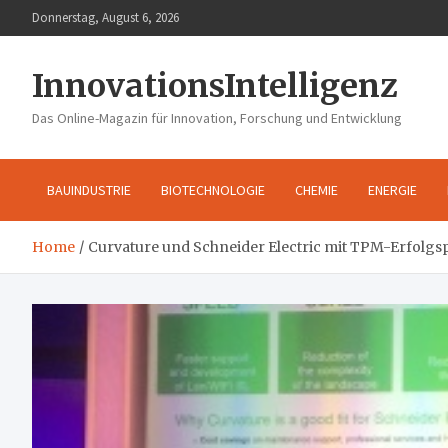
Skip
Donnerstag, August 6, 2026
to
content
InnovationsIntelligenz
Das Online-Magazin für Innovation, Forschung und Entwicklung
BAUINDUSTRIE
BIOTECHNOLOGIE
CHEMIE
ENERGIE
Home
Curvature und Schneider Electric mit TPM-Erfolgs