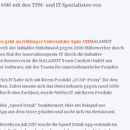
 6910 mit den TPM- und IT-Spezialisten von
s geht an Göttinger Universitäts-Spin-Off
MALAMUT
erb der Initiative Mittelstand gegen 2000 Mitbewerber durch
 Mal der Innovationspreis-IT durch die Initiative
uman Resources ist die MALAMUT Team Catalyst GmbH aus
r Software, mit der Teams für unternehmerische Projekte
tSys.IT hatte sich mit ihrem Produkt „OCSP-Proxy“ für den
worben. Dabei musste sich das Unternehmen gegen rund 2000
rch eine Fachjury, wurde NetSys.IT mit ihrem Produkt
Wie „Speed Drink“ funktioniert: Hier ein Beispiel zur
pp aus dem Store geladen und sucht sich ein Restaurant,
Bereits im Juli 2017 wurde die Speed Drink App erstmals im