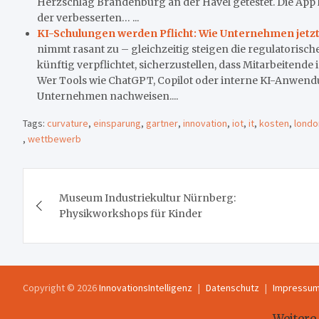
Herzschlag Brandenburg an der Havel getestet. Die App 
der verbesserten… ...
KI-Schulungen werden Pflicht: Wie Unternehmen jetz
nimmt rasant zu – gleichzeitig steigen die regulatoris
künftig verpflichtet, sicherzustellen, dass Mitarbeiten
Wer Tools wie ChatGPT, Copilot oder interne KI-Anwend
Unternehmen nachweisen....
Tags:
curvature
,
einsparung
,
gartner
,
innovation
,
iot
,
it
,
kosten
,
londo
,
wettbewerb
Beitragsnavigation
Museum Industriekultur Nürnberg:
Physikworkshops für Kinder
Copyright © 2026
InnovationsIntelligenz
Datenschutz
Impressu
Weitere