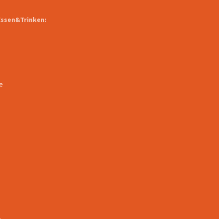
Essen&Trinken:
e