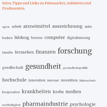
Infos, Tipps und Links zu Feinsnacker, Anbietern und
Produzenten
.
arzneimittel
auszeichnung
arbeit
auto
agrar
computer
bildung
boerse
digitalisierung
banken
forschung
finanzen
fernsehen
familie
gesundheit
gesellschaft
gesundheitspolitik
hochschule
innovation
investition
internet
klimaschutz
krankheiten
medien
krebs
kooperation
pharmaindustrie
psychologie
nachhaltigkeit