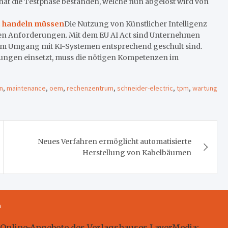
hat die Testphase bestanden, welche nun abgelöst wird von
t handeln müssen
Die Nutzung von Künstlicher Intelligenz
chen Anforderungen. Mit dem EU AI Act sind Unternehmen
de im Umgang mit KI-Systemen entsprechend geschult sind.
ungen einsetzt, muss die nötigen Kompetenzen im
n
,
maintenance
,
oem
,
rechenzentrum
,
schneider-electric
,
tpm
,
wartung
Neues Verfahren ermöglicht automatisierte
Herstellung von Kabelbäumen
m
 Online-Angebote des Verlagshauses LayerMedia: