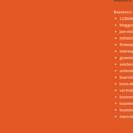
Business:
123bil
bloggo
join-mi
mittels
firmen
interex
gruend
existe
untern
buerot
bonx.d
vertrie
busine
busine
busine
marcom