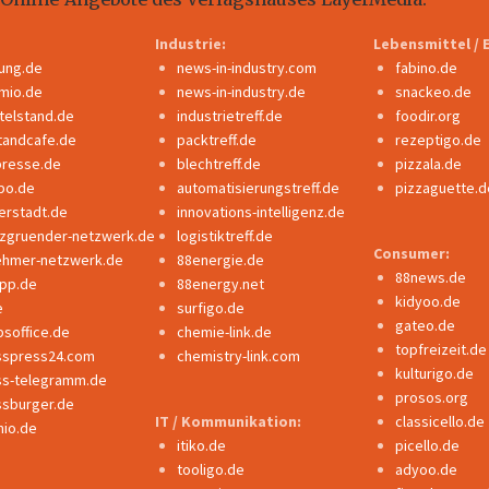
Industrie:
Lebensmittel / 
dung.de
news-in-industry.com
fabino.de
mio.de
news-in-industry.de
snackeo.de
ttelstand.de
industrietreff.de
foodir.org
tandcafe.de
packtreff.de
rezeptigo.de
presse.de
blechtreff.de
pizzala.de
po.de
automatisierungstreff.de
pizzaguette.d
erstadt.de
innovations-intelligenz.de
nzgruender-netzwerk.de
logistiktreff.de
Consumer:
ehmer-netzwerk.de
88energie.de
88news.de
ipp.de
88energy.net
kidyoo.de
e
surfigo.de
gateo.de
bsoffice.de
chemie-link.de
topfreizeit.de
sspress24.com
chemistry-link.com
kulturigo.de
ss-telegramm.de
prosos.org
ssburger.de
IT / Kommunikation:
classicello.de
io.de
itiko.de
picello.de
tooligo.de
adyoo.de