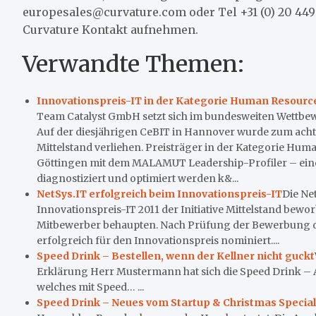
europesales@curvature.com oder Tel +31 (0) 20 449
Curvature Kontakt aufnehmen.
Verwandte Themen:
Innovationspreis-IT in der Kategorie Human Resource
Team Catalyst GmbH setzt sich im bundesweiten Wettbew
Auf der diesjährigen CeBIT in Hannover wurde zum achten
Mittelstand verliehen. Preisträger in der Kategorie H
Göttingen mit dem MALAMUT Leadership-Profiler – eine
diagnostiziert und optimiert werden k&...
NetSys.IT erfolgreich beim Innovationspreis-IT
Die Ne
Innovationspreis-IT 2011 der Initiative Mittelstand be
Mitbewerber behaupten. Nach Prüfung der Bewerbung du
erfolgreich für den Innovationspreis nominiert....
Speed Drink – Bestellen, wenn der Kellner nicht guckt
Erklärung Herr Mustermann hat sich die Speed Drink – A
welches mit Speed… ...
Speed Drink – Neues vom Startup & Christmas Special