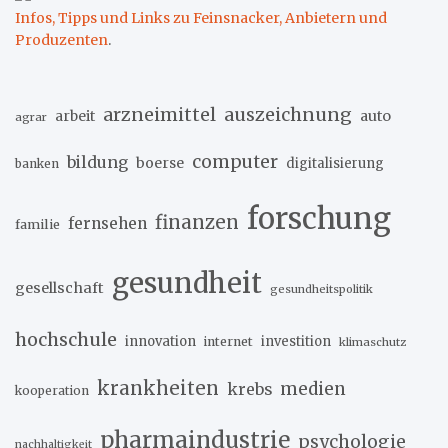
Infos, Tipps und Links zu Feinsnacker, Anbietern und
Produzenten
.
arzneimittel
auszeichnung
arbeit
auto
agrar
computer
bildung
boerse
digitalisierung
banken
forschung
finanzen
fernsehen
familie
gesundheit
gesellschaft
gesundheitspolitik
hochschule
innovation
investition
internet
klimaschutz
krankheiten
medien
krebs
kooperation
pharmaindustrie
psychologie
nachhaltigkeit