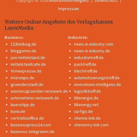
Copyright © 2026
InnovationsIntelligenz
Datenschutz
Impressum
Weitere Online-Angebote des Verlagshauses
LayerMedia:
Business:
Industrie:
123bildung.de
news-in-industry.com
bloggomio.de
news-in-industry.de
join-mittelstand.de
industrietreff.de
mittelstandcafe.de
packtreff.de
firmenpresse.de
blechtreff.de
interexpo.de
automatisierungstreff.de
gruenderstadt.de
innovations-intelligenz.de
existenzgruender-netzwerk.de
logistiktreff.de
unternehmer-netzwerk.de
88energie.de
buerotipp.de
88energy.net
bonx.de
surfigo.de
vertriebsoffice.de
chemie-link.de
businesspress24.com
chemistry-link.com
business-telegramm.de