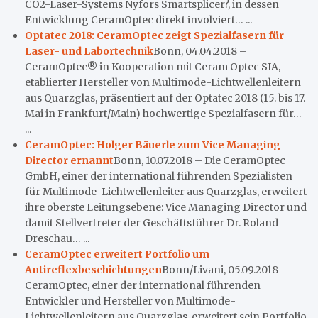
CO2-Laser-Systems Nyfors Smartsplicer?, in dessen
Entwicklung CeramOptec direkt involviert… ...
Optatec 2018: CeramOptec zeigt Spezialfasern für
Laser- und Labortechnik
Bonn, 04.04.2018 –
CeramOptec® in Kooperation mit Ceram Optec SIA,
etablierter Hersteller von Multimode-Lichtwellenleitern
aus Quarzglas, präsentiert auf der Optatec 2018 (15. bis 17.
Mai in Frankfurt/Main) hochwertige Spezialfasern für…
...
CeramOptec: Holger Bäuerle zum Vice Managing
Director ernannt
Bonn, 10.07.2018 – Die CeramOptec
GmbH, einer der international führenden Spezialisten
für Multimode-Lichtwellenleiter aus Quarzglas, erweitert
ihre oberste Leitungsebene: Vice Managing Director und
damit Stellvertreter der Geschäftsführer Dr. Roland
Dreschau… ...
CeramOptec erweitert Portfolio um
Antireflexbeschichtungen
Bonn/Livani, 05.09.2018 –
CeramOptec, einer der international führenden
Entwickler und Hersteller von Multimode-
Lichtwellenleitern aus Quarzglas, erweitert sein Portfolio