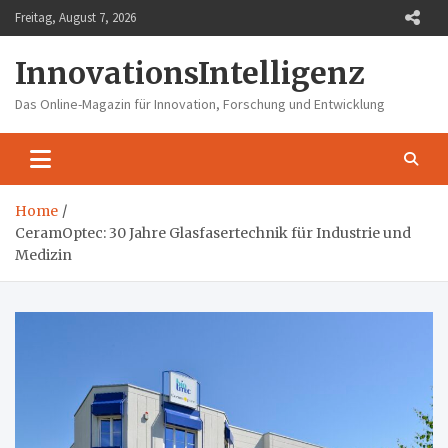
Skip
Freitag, August 7, 2026
to
content
InnovationsIntelligenz
Das Online-Magazin für Innovation, Forschung und Entwicklung
Home
CeramOptec: 30 Jahre Glasfasertechnik für Industrie und
Medizin