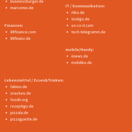
businessburger.de
IT / Kommunikation:
marcomio.de
itiko.de
tooligo.de
Finanzen:
so-co-it.com
88finance.com
tech-telegramm.de
88finanz.de
mobile/Handy:
iinews.de
mobiliko.de
Lebensmittel / Essen&Trinken:
fabino.de
snackeo.de
foodir.org
rezeptigo.de
pizzala.de
pizzaguette.de