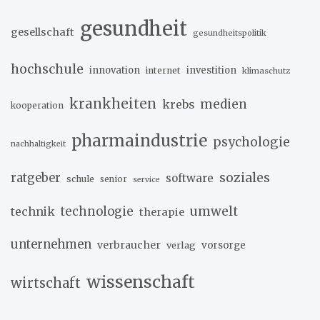
gesundheit
gesellschaft
gesundheitspolitik
hochschule
innovation
investition
internet
klimaschutz
krankheiten
medien
krebs
kooperation
pharmaindustrie
psychologie
nachhaltigkeit
soziales
ratgeber
software
schule
senior
service
umwelt
technik
technologie
therapie
unternehmen
verbraucher
verlag
vorsorge
wissenschaft
wirtschaft