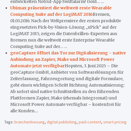
entwickelten Notruf-App Swiftalarm! Gold… ...
Ubimax präsentiert die weltweit erste Wearable
Computing Suite auf der LogiMAT 2016
Bremen,
01.03.2016: Nach der Weltpremiere der ersten produktiv
eingesetzten Pick-by-Vision-Lösung „xPick“ auf der
LogiMAT 2015, zeigen die Datenbrillen-Experten aus
Bremen nun die weltweit erste Enterprise Wearable
Computing Suite auf der… ...
geoCapture öffnet das Tor zur Digitalisierung – native
Anbindung an Zapier, Make und Microsoft Power
Automate jetzt verfügbar
Hopsten, 3. Juni 2025 – Die
geoCapture GmbH, Anbieter von Softwarelösungen für
Zeiterfassung, Fahrzeugortung und digitale Formulare,
geht einen wichtigen Schritt Richtung Automatisierung:
Ab sofort sind native Schnittstellen zu den führenden
Plattformen Zapier, Make (ehemals Integromat) und
Microsoft Power Automate verfügbar – kostenfrei für
alle Kunden....
Tags:
branchenloesung
,
digital-publishing
,
paid-content
,
smart-pricing