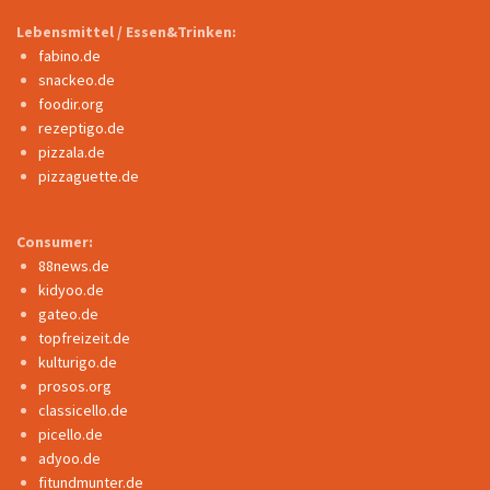
Lebensmittel / Essen&Trinken:
fabino.de
snackeo.de
foodir.org
rezeptigo.de
pizzala.de
pizzaguette.de
Consumer:
88news.de
kidyoo.de
gateo.de
topfreizeit.de
kulturigo.de
prosos.org
classicello.de
picello.de
adyoo.de
fitundmunter.de