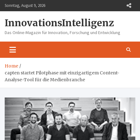
Skip
Sonntag, August 9, 2026
to
content
InnovationsIntelligenz
Das Online-Magazin für Innovation, Forschung und Entwicklung
Home
capten startet Pilotphase mit einzigartigem Content-
Analyse-Tool für die Medienbranche