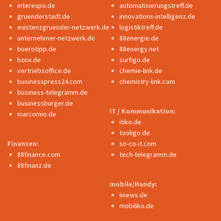
interexpo.de
automatisierungstreff.de
gruenderstadt.de
innovations-intelligenz.de
existenzgruender-netzwerk.de
logistiktreff.de
unternehmer-netzwerk.de
88energie.de
buerotipp.de
88energy.net
bonx.de
surfigo.de
vertriebsoffice.de
chemie-link.de
businesspress24.com
chemistry-link.com
business-telegramm.de
businessburger.de
IT / Kommunikation:
marcomio.de
itiko.de
tooligo.de
Finanzen:
so-co-it.com
88finance.com
tech-telegramm.de
88finanz.de
mobile/Handy:
iinews.de
mobiliko.de