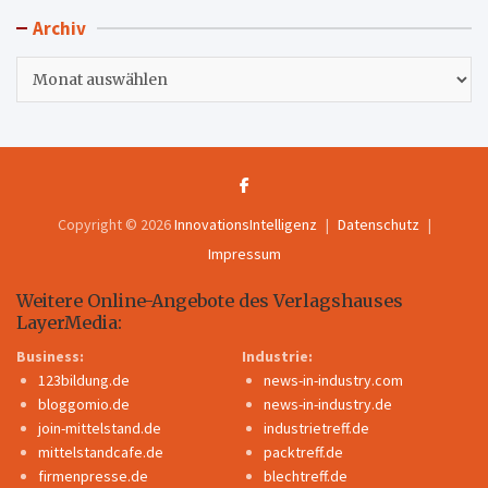
Archiv
Archiv
Copyright © 2026
InnovationsIntelligenz
Datenschutz
Impressum
Weitere Online-Angebote des Verlagshauses
LayerMedia:
Business:
Industrie:
123bildung.de
news-in-industry.com
bloggomio.de
news-in-industry.de
join-mittelstand.de
industrietreff.de
mittelstandcafe.de
packtreff.de
firmenpresse.de
blechtreff.de