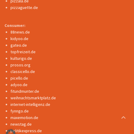
pizzala.de
pizzaguette.de
Consumer:
88news.de
kidyoo.de
gateo.de
topfreizeit.de
kulturigo.de
prosos.org
classicello.de
picello.de
adyoo.de
fitundmunter.de
weihnachtsmarktplatz.de
internet-intelligenz.de
fynngo.de
maxemotion.de
newstag.de
politikexpress.de