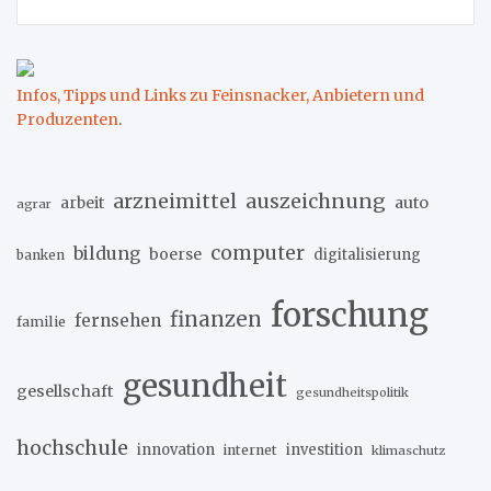
Infos, Tipps und Links zu Feinsnacker, Anbietern und
Produzenten
.
arzneimittel
auszeichnung
arbeit
auto
agrar
computer
bildung
boerse
digitalisierung
banken
forschung
finanzen
fernsehen
familie
gesundheit
gesellschaft
gesundheitspolitik
hochschule
innovation
investition
internet
klimaschutz