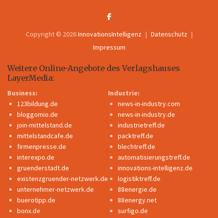
Copyright © 2026
InnovationsIntelligenz
Datenschutz
Impressum
Weitere Online-Angebote des Verlagshauses
LayerMedia:
Business:
Industrie:
123bildung.de
news-in-industry.com
bloggomio.de
news-in-industry.de
join-mittelstand.de
industrietreff.de
mittelstandcafe.de
packtreff.de
firmenpresse.de
blechtreff.de
interexpo.de
automatisierungstreff.de
gruenderstadt.de
innovations-intelligenz.de
existenzgruender-netzwerk.de
logistiktreff.de
unternehmer-netzwerk.de
88energie.de
buerotipp.de
88energy.net
bonx.de
surfigo.de