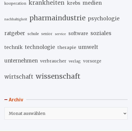
krankheiten
medien
krebs
kooperation
pharmaindustrie
psychologie
nachhaltigkeit
soziales
ratgeber
software
schule
senior
service
umwelt
technik
technologie
therapie
unternehmen
verbraucher
verlag
vorsorge
wissenschaft
wirtschaft
Archiv
Archiv