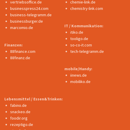
vertriebsoffice.de
chemie-link.de
businesspress24.com
chemistry-link.com
business-telegramm.de
businessburger.de
IT / Kommunikation:
marcomio.de
itiko.de
tooligo.de
Finanzen:
so-co-it.com
88finance.com
tech-telegramm.de
88finanz.de
mobile/Handy:
iinews.de
mobiliko.de
Lebensmittel / Essen&Trinken:
fabino.de
snackeo.de
foodir.org
rezeptigo.de