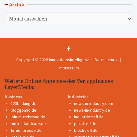
Archiv
Archiv
Copyright © 2026
InnovationsIntelligenz
Datenschutz
Impressum
Weitere Online-Angebote des Verlagshauses
LayerMedia:
Business:
Industrie:
123bildung.de
news-in-industry.com
bloggomio.de
news-in-industry.de
join-mittelstand.de
industrietreff.de
mittelstandcafe.de
packtreff.de
firmenpresse.de
blechtreff.de
interexpo.de
automatisierungstreff.de