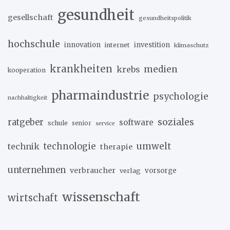
gesundheit
gesellschaft
gesundheitspolitik
hochschule
innovation
investition
internet
klimaschutz
krankheiten
medien
krebs
kooperation
pharmaindustrie
psychologie
nachhaltigkeit
soziales
ratgeber
software
schule
senior
service
umwelt
technik
technologie
therapie
unternehmen
verbraucher
verlag
vorsorge
wissenschaft
wirtschaft