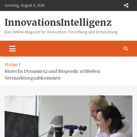
Skip
Sonntag, August 9, 2026
to
content
InnovationsIntelligenz
Das Online-Magazin für Innovation, Forschung und Entwicklung
Home
Biotechs Dynamic42 und Biopredic schließen
Vermarktungsabkommen