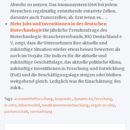
Abwehr zu nutzen. Das Immunsystem tötet bei jedem
Menschen regelmäßig entstehende entartete Zellen,
darunter auch Tumorzellen, ab. Erst wenn es… ...
Mehr Jobs und Investitionen in der deutschen
Biotechnologie
Die jährliche Trendumfrage des
Biotechnologie-Branchenverbands, BIO Deutschland e.
V., zeigt, dass die Unternehmen ihre aktuelle und
zukünftige Situation wieder etwas besser bewerten als
noch im Vorjahr. Die Indices für die aktuelle und
zukünftige Geschäftslage, das aktuelle politische Klima,
zukünftige Investitionen in Forschung und Entwicklung
(FuE) und die Beschäftigungslage steigen oder bleiben
weitgehend gleich. Lediglich was die Einschätzung des
zuk&...
Tags:
arzneimittelforschung
,
biopredic
,
dynamic42
,
forschung
,
in-vitro
,
lebermodell
,
medikamentenentwicklung
,
organ-on-chip
,
partnerschaft
,
vermarktung
Beitragsnavigation