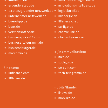
gruenderstadt.de
innovations-intelligenz.de
existenzgruender-netzwerk.de
logistiktreff.de
unternehmer-netzwerk.de
88energie.de
buerotipp.de
88energy.net
bonx.de
surfigo.de
vertriebsoffice.de
chemie-link.de
businesspress24.com
chemistry-link.com
business-telegramm.de
businessburger.de
IT / Kommunikation:
marcomio.de
itiko.de
tooligo.de
Finanzen:
so-co-it.com
88finance.com
tech-telegramm.de
88finanz.de
mobile/Handy:
iinews.de
mobiliko.de