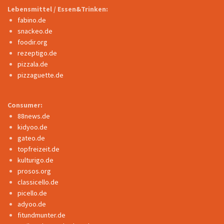
Lebensmittel / Essen&Trinken:
fabino.de
snackeo.de
foodir.org
rezeptigo.de
pizzala.de
pizzaguette.de
Consumer:
88news.de
kidyoo.de
gateo.de
topfreizeit.de
kulturigo.de
prosos.org
classicello.de
picello.de
adyoo.de
fitundmunter.de