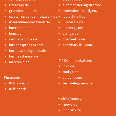
interexpo.de
automatisierungstreff.de
gruenderstadt.de
innovations-intelligenz.de
existenzgruender-netzwerk.de
logistiktreff.de
unternehmer-netzwerk.de
88energie.de
buerotipp.de
88energy.net
bonx.de
surfigo.de
vertriebsoffice.de
chemie-link.de
businesspress24.com
chemistry-link.com
business-telegramm.de
businessburger.de
IT / Kommunikation:
marcomio.de
itiko.de
tooligo.de
Finanzen:
so-co-it.com
88finance.com
tech-telegramm.de
88finanz.de
mobile/Handy:
iinews.de
mobiliko.de