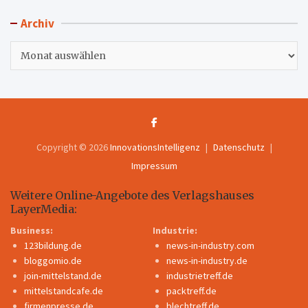
Archiv
Archiv
Copyright © 2026
InnovationsIntelligenz
Datenschutz
Impressum
Weitere Online-Angebote des Verlagshauses
LayerMedia:
Business:
Industrie:
123bildung.de
news-in-industry.com
bloggomio.de
news-in-industry.de
join-mittelstand.de
industrietreff.de
mittelstandcafe.de
packtreff.de
firmenpresse.de
blechtreff.de