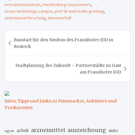
innovationszentrum
,
mecklenburg-vorpommern
,
ocean-technology-campus
,
prof-dr-axel-m-ller-groeling
,
unterwasserforschung
,
wissenschaft
Beitragsnavigation
Baustart für den Neubau des Fraunhofer IGD in
Rostock
Stadtplanung der Zukunft – Partnerstädte zu Gast
am Fraunhofer IGD
Infos, Tipps und Links zu Feinsnacker, Anbietern und
Produzenten
.
arzneimittel
auszeichnung
arbeit
auto
agrar