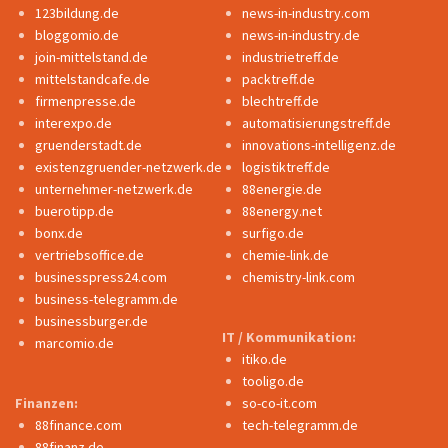
123bildung.de
news-in-industry.com
bloggomio.de
news-in-industry.de
join-mittelstand.de
industrietreff.de
mittelstandcafe.de
packtreff.de
firmenpresse.de
blechtreff.de
interexpo.de
automatisierungstreff.de
gruenderstadt.de
innovations-intelligenz.de
existenzgruender-netzwerk.de
logistiktreff.de
unternehmer-netzwerk.de
88energie.de
buerotipp.de
88energy.net
bonx.de
surfigo.de
vertriebsoffice.de
chemie-link.de
businesspress24.com
chemistry-link.com
business-telegramm.de
businessburger.de
IT / Kommunikation:
marcomio.de
itiko.de
tooligo.de
Finanzen:
so-co-it.com
88finance.com
tech-telegramm.de
88finanz.de