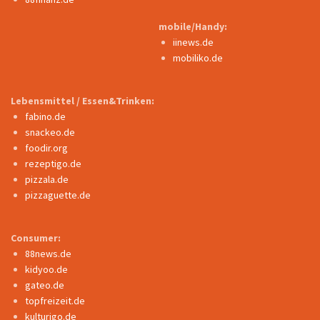
mobile/Handy:
iinews.de
mobiliko.de
Lebensmittel / Essen&Trinken:
fabino.de
snackeo.de
foodir.org
rezeptigo.de
pizzala.de
pizzaguette.de
Consumer:
88news.de
kidyoo.de
gateo.de
topfreizeit.de
kulturigo.de