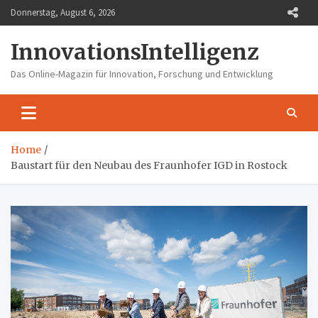
Skip
Donnerstag, August 6, 2026
to
content
InnovationsIntelligenz
Das Online-Magazin für Innovation, Forschung und Entwicklung
Home
Baustart für den Neubau des Fraunhofer IGD in Rostock