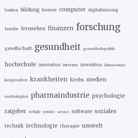
computer
bildung
boerse
digitalisierung
banken
forschung
finanzen
fernsehen
familie
gesundheit
gesellschaft
gesundheitspolitik
hochschule
innovation
investition
internet
klimaschutz
krankheiten
medien
krebs
kooperation
pharmaindustrie
psychologie
nachhaltigkeit
soziales
ratgeber
software
schule
senior
service
umwelt
technik
technologie
therapie