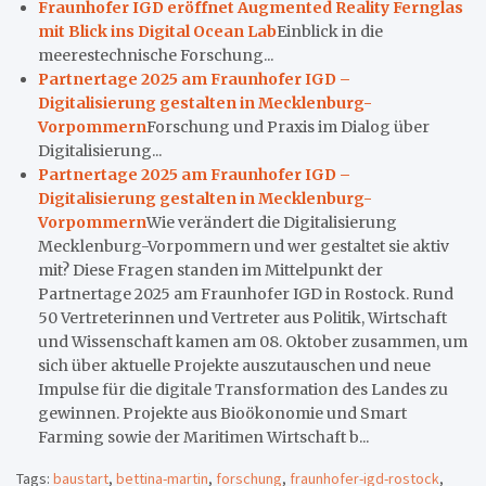
Fraunhofer IGD eröffnet Augmented Reality Fernglas
mit Blick ins Digital Ocean Lab
Einblick in die
meerestechnische Forschung...
Partnertage 2025 am Fraunhofer IGD –
Digitalisierung gestalten in Mecklenburg-
Vorpommern
Forschung und Praxis im Dialog über
Digitalisierung...
Partnertage 2025 am Fraunhofer IGD –
Digitalisierung gestalten in Mecklenburg-
Vorpommern
Wie verändert die Digitalisierung
Mecklenburg-Vorpommern und wer gestaltet sie aktiv
mit? Diese Fragen standen im Mittelpunkt der
Partnertage 2025 am Fraunhofer IGD in Rostock. Rund
50 Vertreterinnen und Vertreter aus Politik, Wirtschaft
und Wissenschaft kamen am 08. Oktober zusammen, um
sich über aktuelle Projekte auszutauschen und neue
Impulse für die digitale Transformation des Landes zu
gewinnen. Projekte aus Bioökonomie und Smart
Farming sowie der Maritimen Wirtschaft b...
Tags:
baustart
,
bettina-martin
,
forschung
,
fraunhofer-igd-rostock
,