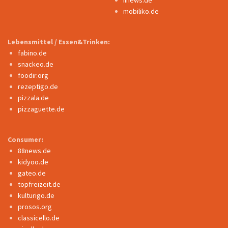
iinews.de
mobiliko.de
Lebensmittel / Essen&Trinken:
fabino.de
snackeo.de
foodir.org
rezeptigo.de
pizzala.de
pizzaguette.de
Consumer:
88news.de
kidyoo.de
gateo.de
topfreizeit.de
kulturigo.de
prosos.org
classicello.de