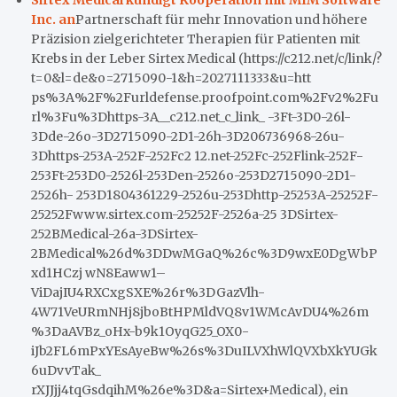
Sirtex Medical kündigt Kooperation mit MIM Software
Inc. an
Partnerschaft für mehr Innovation und höhere
Präzision zielgerichteter Therapien für Patienten mit
Krebs in der Leber Sirtex Medical (https://c212.net/c/link/?
t=0&l=de&o=2715090-1&h=2027111333&u=htt
ps%3A%2F%2Furldefense.proofpoint.com%2Fv2%2Fu
rl%3Fu%3Dhttps-3A__c212.net_c_link_ -3Ft-3D0-26l-
3Dde-26o-3D2715090-2D1-26h-3D206736968-26u-
3Dhttps-253A-252F-252Fc2 12.net-252Fc-252Flink-252F-
253Ft-253D0-2526l-253Den-2526o-253D2715090-2D1-
2526h- 253D1804361229-2526u-253Dhttp-25253A-25252F-
25252Fwww.sirtex.com-25252F-2526a-25 3DSirtex-
252BMedical-26a-3DSirtex-
2BMedical%26d%3DDwMGaQ%26c%3D9wxE0DgWbP
xd1HCzj wN8Eaww1–
ViDajIU4RXCxgSXE%26r%3DGazVlh-
4W71VeURmNHj8jboBtHPMldVQ8v1WMcAvDU4%26m
%3DaAVBz_oHx-b9k1OyqG25_OX0-
iJb2FL6mPxYEsAyeBw%26s%3DuILVXhWlQVXbXkYUGk
6uDvvTak_
rXJJjj4tqGsdqihM%26e%3D&a=Sirtex+Medical), ein