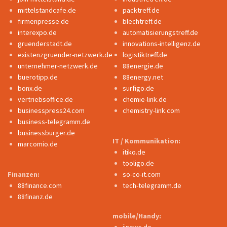
mittelstandcafe.de
packtreff.de
firmenpresse.de
blechtreff.de
interexpo.de
automatisierungstreff.de
gruenderstadt.de
innovations-intelligenz.de
existenzgruender-netzwerk.de
logistiktreff.de
unternehmer-netzwerk.de
88energie.de
buerotipp.de
88energy.net
bonx.de
surfigo.de
vertriebsoffice.de
chemie-link.de
businesspress24.com
chemistry-link.com
business-telegramm.de
businessburger.de
IT / Kommunikation:
marcomio.de
itiko.de
tooligo.de
Finanzen:
so-co-it.com
88finance.com
tech-telegramm.de
88finanz.de
mobile/Handy: