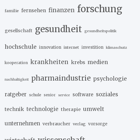
forschung
finanzen
fernsehen
familie
gesundheit
gesellschaft
gesundheitspolitik
hochschule
innovation
investition
internet
klimaschutz
krankheiten
medien
krebs
kooperation
pharmaindustrie
psychologie
nachhaltigkeit
soziales
ratgeber
software
schule
senior
service
umwelt
technik
technologie
therapie
unternehmen
verbraucher
verlag
vorsorge
wissenschaft