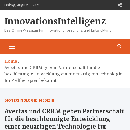
Skip
Freitag, August 7, 2026
to
content
InnovationsIntelligenz
Das Online-Magazin für Innovation, Forschung und Entwicklung
Home
Avectas und CRRM geben Partnerschaft für die
beschleunigte Entwicklung einer neuartigen Technologie
für Zelltherapien bekannt
BIOTECHNOLOGIE
MEDIZIN
Avectas und CRRM geben Partnerschaft
für die beschleunigte Entwicklung
einer neuartigen Technologie für