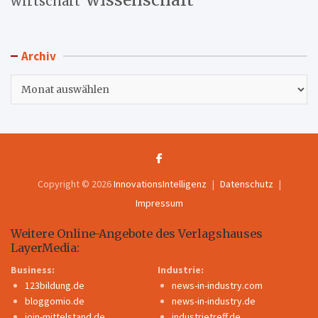
wirtschaft
Archiv
Archiv
Copyright © 2026
InnovationsIntelligenz
Datenschutz
Impressum
Weitere Online-Angebote des Verlagshauses
LayerMedia:
Business:
Industrie:
123bildung.de
news-in-industry.com
bloggomio.de
news-in-industry.de
join-mittelstand.de
industrietreff.de