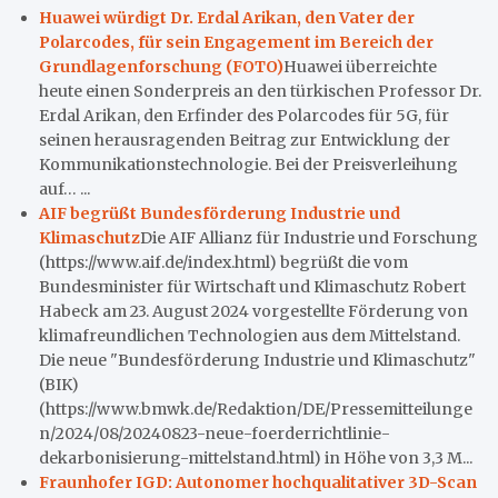
Huawei würdigt Dr. Erdal Arikan, den Vater der
Polarcodes, für sein Engagement im Bereich der
Grundlagenforschung (FOTO)
Huawei überreichte
heute einen Sonderpreis an den türkischen Professor Dr.
Erdal Arikan, den Erfinder des Polarcodes für 5G, für
seinen herausragenden Beitrag zur Entwicklung der
Kommunikationstechnologie. Bei der Preisverleihung
auf… ...
AIF begrüßt Bundesförderung Industrie und
Klimaschutz
Die AIF Allianz für Industrie und Forschung
(https://www.aif.de/index.html) begrüßt die vom
Bundesminister für Wirtschaft und Klimaschutz Robert
Habeck am 23. August 2024 vorgestellte Förderung von
klimafreundlichen Technologien aus dem Mittelstand.
Die neue "Bundesförderung Industrie und Klimaschutz"
(BIK)
(https://www.bmwk.de/Redaktion/DE/Pressemitteilunge
n/2024/08/20240823-neue-foerderrichtlinie-
dekarbonisierung-mittelstand.html) in Höhe von 3,3 M...
Fraunhofer IGD: Autonomer hochqualitativer 3D-Scan