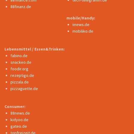
88finanz.de
mobile/Handy:
iinews.de
mobiliko.de
Lebensmittel / Essen&Trinken:
fabino.de
snackeo.de
foodir.org
rezeptigo.de
pizzala.de
pizzaguette.de
Consumer:
88news.de
kidyoo.de
gateo.de
topfreizeit.de