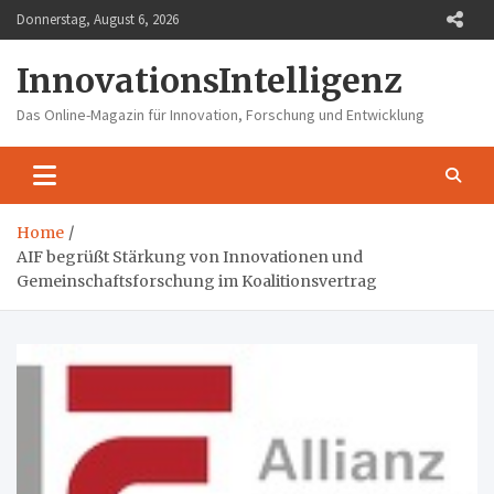
Skip
Donnerstag, August 6, 2026
to
content
InnovationsIntelligenz
Das Online-Magazin für Innovation, Forschung und Entwicklung
Home
AIF begrüßt Stärkung von Innovationen und
Gemeinschaftsforschung im Koalitionsvertrag