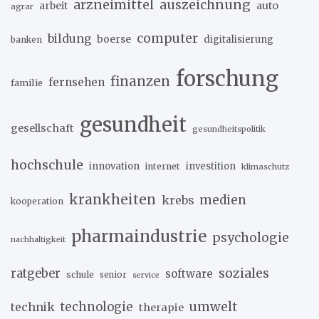
arzneimittel
auszeichnung
arbeit
auto
agrar
computer
bildung
boerse
digitalisierung
banken
forschung
finanzen
fernsehen
familie
gesundheit
gesellschaft
gesundheitspolitik
hochschule
innovation
investition
internet
klimaschutz
krankheiten
medien
krebs
kooperation
pharmaindustrie
psychologie
nachhaltigkeit
soziales
ratgeber
software
schule
senior
service
umwelt
technik
technologie
therapie