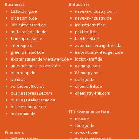
Business:
Industrie:
123bildung.de
news-in-industry.com
bloggomio.de
news-in-industry.de
join-mittelstand.de
industrietreff.de
mittelstandcafe.de
packtreff.de
firmenpresse.de
blechtreff.de
interexpo.de
automatisierungstreff.de
gruenderstadt.de
innovations-intelligenz.de
existenzgruender-netzwerk.de
logistiktreff.de
unternehmer-netzwerk.de
88energie.de
buerotipp.de
88energy.net
bonx.de
surfigo.de
vertriebsoffice.de
chemie-link.de
businesspress24.com
chemistry-link.com
business-telegramm.de
businessburger.de
IT / Kommunikation:
marcomio.de
itiko.de
tooligo.de
Finanzen:
so-co-it.com
88finance.com
tech-telegramm.de