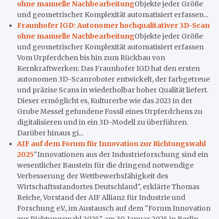
ohne manuelle Nachbearbeitung
Objekte jeder Größe
und geometrischer Komplexität automatisiert erfassen...
Fraunhofer IGD: Autonomer hochqualitativer 3D-Scan
ohne manuelle Nachbearbeitung
Objekte jeder Größe
und geometrischer Komplexität automatisiert erfassen
Vom Urpferdchen bis hin zum Rückbau von
Kernkraftwerken: Das Fraunhofer IGD hat den ersten
autonomen 3D-Scanroboter entwickelt, der farbgetreue
und präzise Scans in wiederholbar hoher Qualität liefert.
Dieser ermöglicht es, Kulturerbe wie das 2023 in der
Grube Messel gefundene Fossil eines Urpferdchens zu
digitalisieren und in ein 3D-Modell zu überführen.
Darüber hinaus gi...
AIF auf dem Forum für Innovation zur Richtungswahl
2025
"Innovationen aus der Industrieforschung sind ein
wesentlicher Baustein für die dringend notwendige
Verbesserung der Wettbewerbsfähigkeit des
Wirtschaftsstandortes Deutschland", erklärte Thomas
Reiche, Vorstand der AIF Allianz für Industrie und
Forschung e.V., im Austausch auf dem "Forum Innovation
zur Richtungswahl 2025" am 30. Januar 2025 in Berlin.