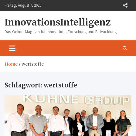
Skip
Freitag, August 7, 2026
to
content
InnovationsIntelligenz
Das Online-Magazin für Innovation, Forschung und Entwicklung
Home
wertstoffe
Schlagwort:
wertstoffe