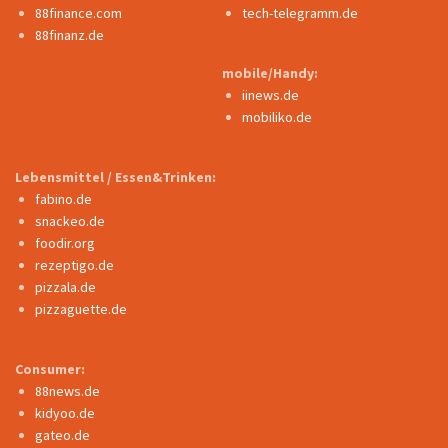
88finance.com
tech-telegramm.de
88finanz.de
mobile/Handy:
iinews.de
mobiliko.de
Lebensmittel / Essen&Trinken:
fabino.de
snackeo.de
foodir.org
rezeptigo.de
pizzala.de
pizzaguette.de
Consumer:
88news.de
kidyoo.de
gateo.de