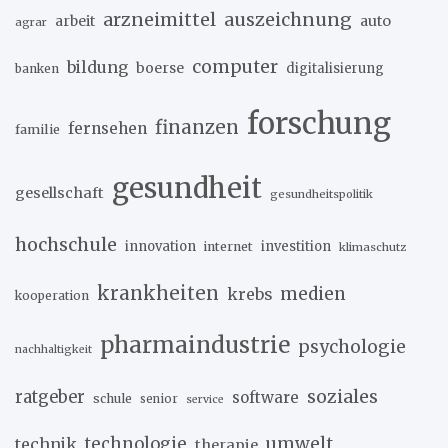
arzneimittel
auszeichnung
arbeit
auto
agrar
computer
bildung
boerse
digitalisierung
banken
forschung
finanzen
fernsehen
familie
gesundheit
gesellschaft
gesundheitspolitik
hochschule
innovation
investition
internet
klimaschutz
krankheiten
medien
krebs
kooperation
pharmaindustrie
psychologie
nachhaltigkeit
soziales
ratgeber
software
schule
senior
service
umwelt
technik
technologie
therapie