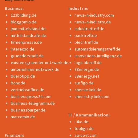
Business:
Industrie:
123bildung.de
news-in-industry.com
bloggomio.de
news-in-industry.de
join-mittelstand.de
industrietreff.de
mittelstandcafe.de
packtreff.de
firmenpresse.de
blechtreff.de
interexpo.de
automatisierungstreff.de
gruenderstadt.de
innovations-intelligenz.de
existenzgruender-netzwerk.de
logistiktreff.de
unternehmer-netzwerk.de
88energie.de
buerotipp.de
88energy.net
bonx.de
surfigo.de
vertriebsoffice.de
chemie-link.de
businesspress24.com
chemistry-link.com
business-telegramm.de
businessburger.de
IT / Kommunikation:
marcomio.de
itiko.de
tooligo.de
Finanzen:
so-co-it.com