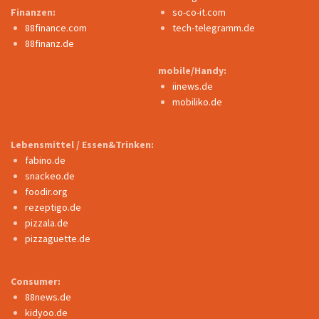
Finanzen:
so-co-it.com
88finance.com
tech-telegramm.de
88finanz.de
mobile/Handy:
iinews.de
mobiliko.de
Lebensmittel / Essen&Trinken:
fabino.de
snackeo.de
foodir.org
rezeptigo.de
pizzala.de
pizzaguette.de
Consumer:
88news.de
kidyoo.de