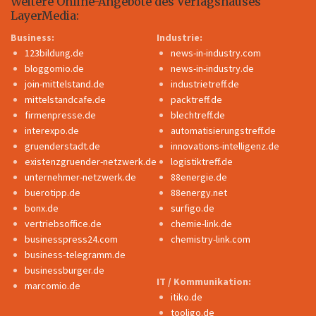
Weitere Online-Angebote des Verlagshauses
LayerMedia:
Business:
Industrie:
123bildung.de
news-in-industry.com
bloggomio.de
news-in-industry.de
join-mittelstand.de
industrietreff.de
mittelstandcafe.de
packtreff.de
firmenpresse.de
blechtreff.de
interexpo.de
automatisierungstreff.de
gruenderstadt.de
innovations-intelligenz.de
existenzgruender-netzwerk.de
logistiktreff.de
unternehmer-netzwerk.de
88energie.de
buerotipp.de
88energy.net
bonx.de
surfigo.de
vertriebsoffice.de
chemie-link.de
businesspress24.com
chemistry-link.com
business-telegramm.de
businessburger.de
IT / Kommunikation:
marcomio.de
itiko.de
tooligo.de