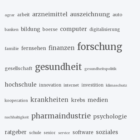
arzneimittel
auszeichnung
arbeit
auto
agrar
computer
bildung
boerse
digitalisierung
banken
forschung
finanzen
fernsehen
familie
gesundheit
gesellschaft
gesundheitspolitik
hochschule
innovation
investition
internet
klimaschutz
krankheiten
medien
krebs
kooperation
pharmaindustrie
psychologie
nachhaltigkeit
soziales
ratgeber
software
schule
senior
service