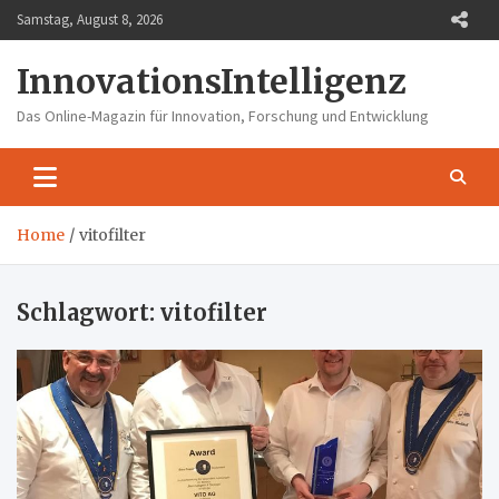
Skip
Samstag, August 8, 2026
to
content
InnovationsIntelligenz
Das Online-Magazin für Innovation, Forschung und Entwicklung
Home
vitofilter
Schlagwort:
vitofilter