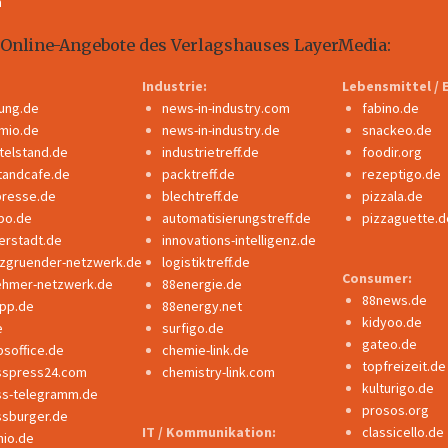
m
 Online-Angebote des Verlagshauses LayerMedia:
Industrie:
Lebensmittel / 
dung.de
news-in-industry.com
fabino.de
mio.de
news-in-industry.de
snackeo.de
ttelstand.de
industrietreff.de
foodir.org
tandcafe.de
packtreff.de
rezeptigo.de
presse.de
blechtreff.de
pizzala.de
po.de
automatisierungstreff.de
pizzaguette.d
erstadt.de
innovations-intelligenz.de
nzgruender-netzwerk.de
logistiktreff.de
Consumer:
ehmer-netzwerk.de
88energie.de
88news.de
ipp.de
88energy.net
kidyoo.de
e
surfigo.de
gateo.de
bsoffice.de
chemie-link.de
topfreizeit.de
sspress24.com
chemistry-link.com
kulturigo.de
ss-telegramm.de
prosos.org
ssburger.de
IT / Kommunikation:
classicello.de
io.de