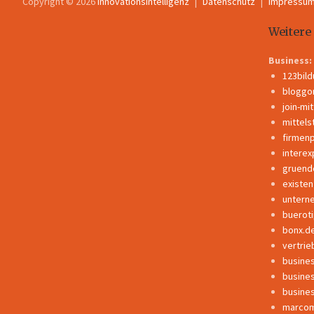
Copyright © 2026
InnovationsIntelligenz
Datenschutz
Impressu
Weitere
Business:
123bil
bloggo
join-mi
mittels
firmen
interex
gruend
existe
untern
buerot
bonx.d
vertrie
busine
busine
busine
marcom