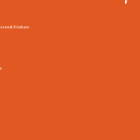
Essen&Trinken:
e