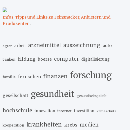
Infos, Tipps und Links zu Feinsnacker, Anbietern und
Produzenten
.
arzneimittel
auszeichnung
arbeit
auto
agrar
computer
bildung
boerse
digitalisierung
banken
forschung
finanzen
fernsehen
familie
gesundheit
gesellschaft
gesundheitspolitik
hochschule
innovation
investition
internet
klimaschutz
krankheiten
medien
krebs
kooperation