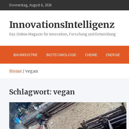
Skip
Donnerstag, August 6, 2026
to
content
InnovationsIntelligenz
Das Online-Magazin für Innovation, Forschung und Entwicklung
BAUINDUSTRIE
BIOTECHNOLOGIE
CHEMIE
ENERGIE
Home
vegan
Schlagwort:
vegan