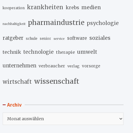
krankheiten
medien
krebs
kooperation
pharmaindustrie
psychologie
nachhaltigkeit
soziales
ratgeber
software
schule
senior
service
umwelt
technik
technologie
therapie
unternehmen
verbraucher
verlag
vorsorge
wissenschaft
wirtschaft
Archiv
Archiv