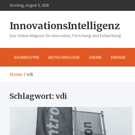
Skip
Sonntag, August 9, 2026
to
content
InnovationsIntelligenz
Das Online-Magazin für Innovation, Forschung und Entwicklung
BAUINDUSTRIE
BIOTECHNOLOGIE
CHEMIE
ENERGIE
Home
vdi
Schlagwort:
vdi