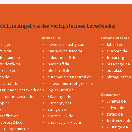
m
 Online-Angebote des Verlagshauses LayerMedia:
Industrie:
Lebensmittel / 
dung.de
news-in-industry.com
fabino.de
mio.de
news-in-industry.de
snackeo.de
ttelstand.de
industrietreff.de
foodir.org
tandcafe.de
packtreff.de
rezeptigo.de
presse.de
blechtreff.de
pizzala.de
po.de
automatisierungstreff.de
pizzaguette.d
erstadt.de
innovations-intelligenz.de
nzgruender-netzwerk.de
logistiktreff.de
Consumer:
ehmer-netzwerk.de
88energie.de
88news.de
ipp.de
88energy.net
kidyoo.de
e
surfigo.de
gateo.de
bsoffice.de
chemie-link.de
topfreizeit.de
sspress24.com
chemistry-link.com
kulturigo.de
ss-telegramm.de