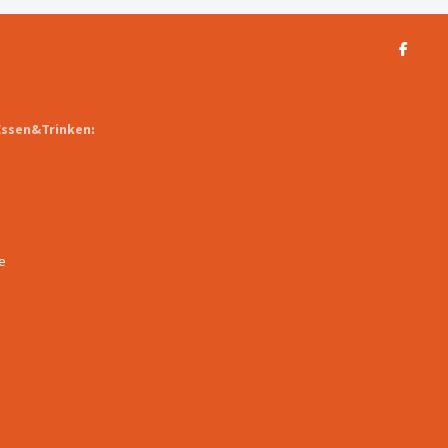
Essen&Trinken:
e