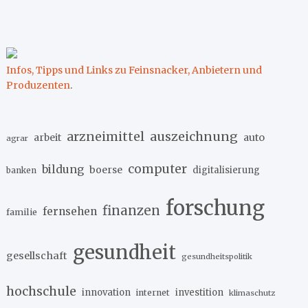
Infos, Tipps und Links zu Feinsnacker, Anbietern und
Produzenten
.
arzneimittel
auszeichnung
arbeit
auto
agrar
computer
bildung
boerse
digitalisierung
banken
forschung
finanzen
fernsehen
familie
gesundheit
gesellschaft
gesundheitspolitik
hochschule
innovation
investition
internet
klimaschutz