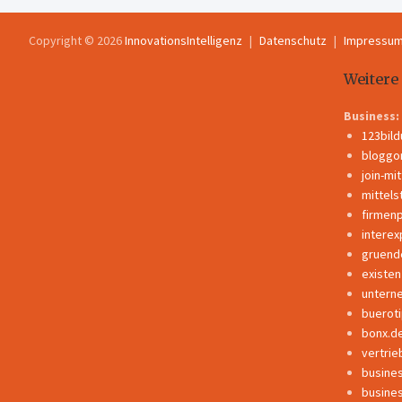
Copyright © 2026
InnovationsIntelligenz
Datenschutz
Impressu
Weitere
Business:
123bil
bloggo
join-mi
mittels
firmen
interex
gruend
existe
untern
buerot
bonx.d
vertrie
busine
busine