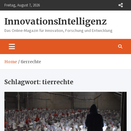
Skip
Freitag, August 7, 2026
to
content
InnovationsIntelligenz
Das Online-Magazin für Innovation, Forschung und Entwicklung
Home
tierrechte
Schlagwort:
tierrechte