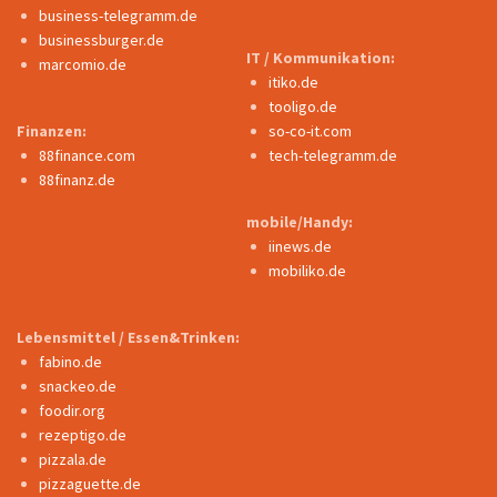
business-telegramm.de
businessburger.de
IT / Kommunikation:
marcomio.de
itiko.de
tooligo.de
Finanzen:
so-co-it.com
88finance.com
tech-telegramm.de
88finanz.de
mobile/Handy:
iinews.de
mobiliko.de
Lebensmittel / Essen&Trinken:
fabino.de
snackeo.de
foodir.org
rezeptigo.de
pizzala.de
pizzaguette.de