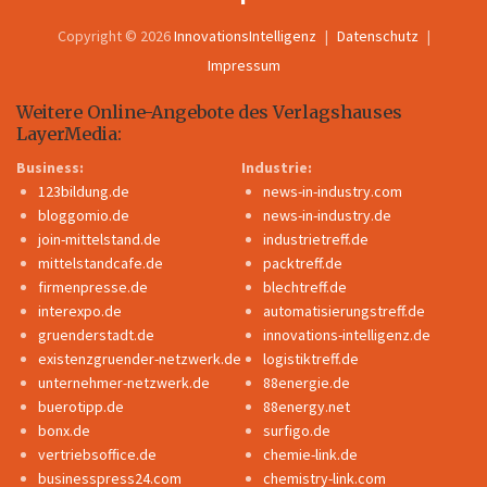
Copyright © 2026
InnovationsIntelligenz
Datenschutz
Impressum
Weitere Online-Angebote des Verlagshauses
LayerMedia:
Business:
Industrie:
123bildung.de
news-in-industry.com
bloggomio.de
news-in-industry.de
join-mittelstand.de
industrietreff.de
mittelstandcafe.de
packtreff.de
firmenpresse.de
blechtreff.de
interexpo.de
automatisierungstreff.de
gruenderstadt.de
innovations-intelligenz.de
existenzgruender-netzwerk.de
logistiktreff.de
unternehmer-netzwerk.de
88energie.de
buerotipp.de
88energy.net
bonx.de
surfigo.de
vertriebsoffice.de
chemie-link.de
businesspress24.com
chemistry-link.com