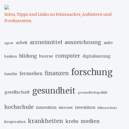
Infos, Tipps und Links zu Feinsnacker, Anbietern und
Produzenten
.
arzneimittel
auszeichnung
arbeit
auto
agrar
computer
bildung
boerse
digitalisierung
banken
forschung
finanzen
fernsehen
familie
gesundheit
gesellschaft
gesundheitspolitik
hochschule
innovation
investition
internet
klimaschutz
krankheiten
medien
krebs
kooperation