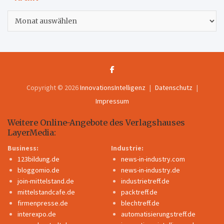
Archiv
Copyright © 2026
InnovationsIntelligenz
Datenschutz
Impressum
Weitere Online-Angebote des Verlagshauses
LayerMedia:
Business:
Industrie:
123bildung.de
news-in-industry.com
bloggomio.de
news-in-industry.de
join-mittelstand.de
industrietreff.de
mittelstandcafe.de
packtreff.de
firmenpresse.de
blechtreff.de
interexpo.de
automatisierungstreff.de