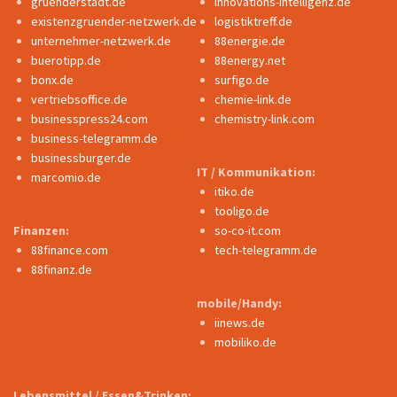
gruenderstadt.de
innovations-intelligenz.de
existenzgruender-netzwerk.de
logistiktreff.de
unternehmer-netzwerk.de
88energie.de
buerotipp.de
88energy.net
bonx.de
surfigo.de
vertriebsoffice.de
chemie-link.de
businesspress24.com
chemistry-link.com
business-telegramm.de
businessburger.de
IT / Kommunikation:
marcomio.de
itiko.de
tooligo.de
Finanzen:
so-co-it.com
88finance.com
tech-telegramm.de
88finanz.de
mobile/Handy:
iinews.de
mobiliko.de
Lebensmittel / Essen&Trinken: