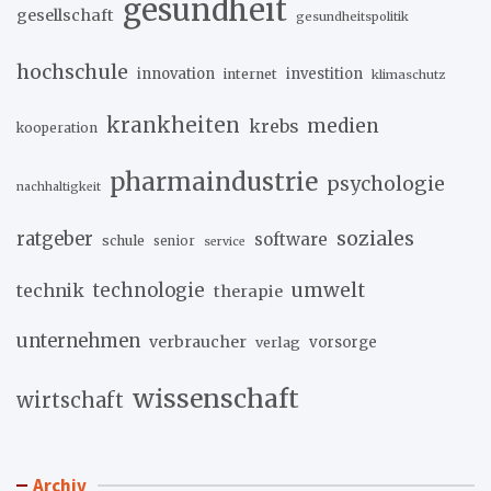
gesundheit
gesellschaft
gesundheitspolitik
hochschule
innovation
investition
internet
klimaschutz
krankheiten
medien
krebs
kooperation
pharmaindustrie
psychologie
nachhaltigkeit
soziales
ratgeber
software
schule
senior
service
umwelt
technik
technologie
therapie
unternehmen
verbraucher
verlag
vorsorge
wissenschaft
wirtschaft
Archiv