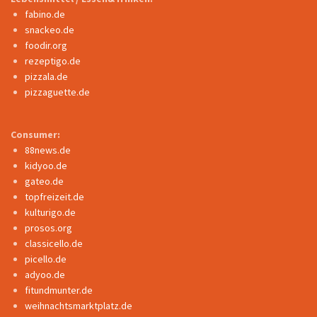
fabino.de
snackeo.de
foodir.org
rezeptigo.de
pizzala.de
pizzaguette.de
Consumer:
88news.de
kidyoo.de
gateo.de
topfreizeit.de
kulturigo.de
prosos.org
classicello.de
picello.de
adyoo.de
fitundmunter.de
weihnachtsmarktplatz.de