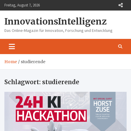
Skip
Freitag, August 7, 2026
to
content
InnovationsIntelligenz
Das Online-Magazin für Innovation, Forschung und Entwicklung
Home
studierende
Schlagwort:
studierende