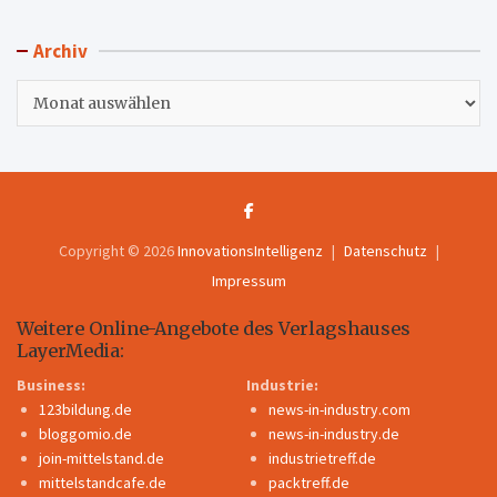
Archiv
Archiv
Copyright © 2026
InnovationsIntelligenz
Datenschutz
Impressum
Weitere Online-Angebote des Verlagshauses
LayerMedia:
Business:
Industrie:
123bildung.de
news-in-industry.com
bloggomio.de
news-in-industry.de
join-mittelstand.de
industrietreff.de
mittelstandcafe.de
packtreff.de