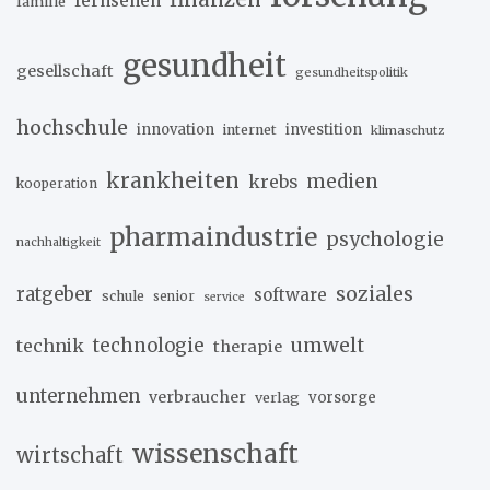
fernsehen
familie
gesundheit
gesellschaft
gesundheitspolitik
hochschule
innovation
investition
internet
klimaschutz
krankheiten
medien
krebs
kooperation
pharmaindustrie
psychologie
nachhaltigkeit
soziales
ratgeber
software
schule
senior
service
umwelt
technik
technologie
therapie
unternehmen
verbraucher
verlag
vorsorge
wissenschaft
wirtschaft