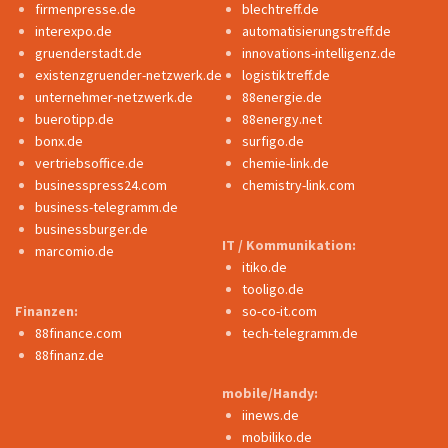
firmenpresse.de
blechtreff.de
interexpo.de
automatisierungstreff.de
gruenderstadt.de
innovations-intelligenz.de
existenzgruender-netzwerk.de
logistiktreff.de
unternehmer-netzwerk.de
88energie.de
buerotipp.de
88energy.net
bonx.de
surfigo.de
vertriebsoffice.de
chemie-link.de
businesspress24.com
chemistry-link.com
business-telegramm.de
businessburger.de
IT / Kommunikation:
marcomio.de
itiko.de
tooligo.de
Finanzen:
so-co-it.com
88finance.com
tech-telegramm.de
88finanz.de
mobile/Handy:
iinews.de
mobiliko.de