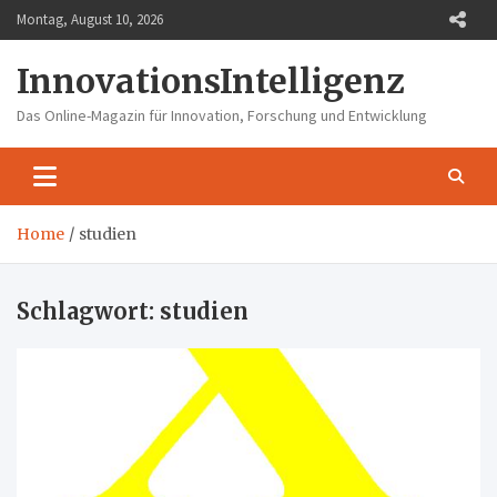
Skip
Montag, August 10, 2026
to
content
InnovationsIntelligenz
Das Online-Magazin für Innovation, Forschung und Entwicklung
Home
studien
Schlagwort:
studien