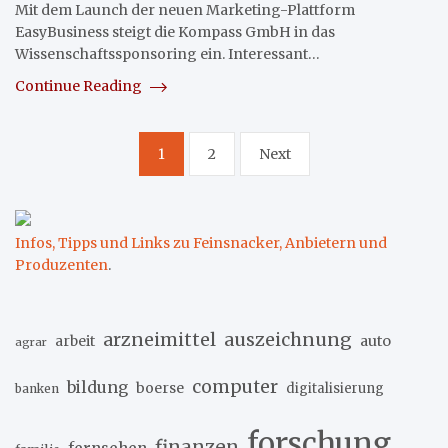
Mit dem Launch der neuen Marketing-Plattform
EasyBusiness steigt die Kompass GmbH in das
Wissenschaftssponsoring ein. Interessant…
Continue Reading
Seitennummerierung
1
2
Next
der
Beiträge
Infos, Tipps und Links zu Feinsnacker, Anbietern und
Produzenten
.
arzneimittel
auszeichnung
arbeit
auto
agrar
computer
bildung
boerse
digitalisierung
banken
forschung
finanzen