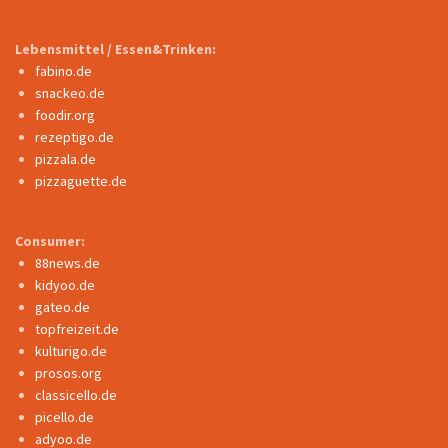
Lebensmittel / Essen&Trinken:
fabino.de
snackeo.de
foodir.org
rezeptigo.de
pizzala.de
pizzaguette.de
Consumer:
88news.de
kidyoo.de
gateo.de
topfreizeit.de
kulturigo.de
prosos.org
classicello.de
picello.de
adyoo.de