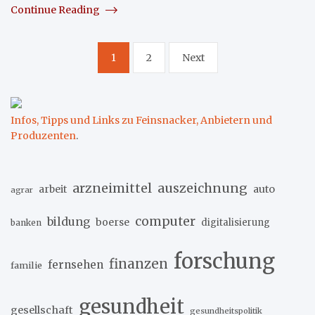
Continue Reading
Seitennummerierung
1
2
Next
der
Beiträge
Infos, Tipps und Links zu Feinsnacker, Anbietern und
Produzenten
.
arzneimittel
auszeichnung
arbeit
auto
agrar
computer
bildung
boerse
digitalisierung
banken
forschung
finanzen
fernsehen
familie
gesundheit
gesellschaft
gesundheitspolitik