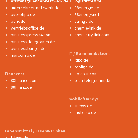
existenzgruender-netzwerk.de
logistiktreff.de
unternehmer-netzwerk.de
88energie.de
buerotipp.de
88energy.net
bonx.de
surfigo.de
vertriebsoffice.de
chemie-link.de
businesspress24.com
chemistry-link.com
business-telegramm.de
businessburger.de
IT / Kommunikation:
marcomio.de
itiko.de
tooligo.de
Finanzen:
so-co-it.com
88finance.com
tech-telegramm.de
88finanz.de
mobile/Handy:
iinews.de
mobiliko.de
Lebensmittel / Essen&Trinken:
fabino.de