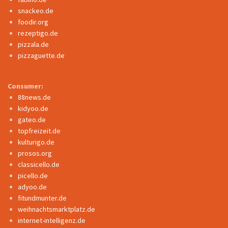
snackeo.de
foodir.org
rezeptigo.de
pizzala.de
pizzaguette.de
Consumer:
88news.de
kidyoo.de
gateo.de
topfreizeit.de
kulturigo.de
prosos.org
classicello.de
picello.de
adyoo.de
fitundmunter.de
weihnachtsmarktplatz.de
internet-intelligenz.de