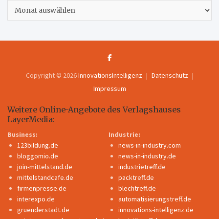
Archiv
Copyright © 2026
InnovationsIntelligenz
Datenschutz
Impressum
Weitere Online-Angebote des Verlagshauses
LayerMedia:
Business:
Industrie:
123bildung.de
news-in-industry.com
bloggomio.de
news-in-industry.de
join-mittelstand.de
industrietreff.de
mittelstandcafe.de
packtreff.de
firmenpresse.de
blechtreff.de
interexpo.de
automatisierungstreff.de
gruenderstadt.de
innovations-intelligenz.de