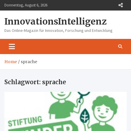
Skip
Donnerstag, August 6, 2026
to
content
InnovationsIntelligenz
Das Online-Magazin für Innovation, Forschung und Entwicklung
Home
sprache
Schlagwort:
sprache