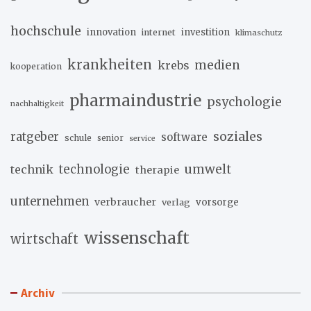
hochschule
innovation
investition
internet
klimaschutz
krankheiten
medien
krebs
kooperation
pharmaindustrie
psychologie
nachhaltigkeit
soziales
ratgeber
software
schule
senior
service
umwelt
technik
technologie
therapie
unternehmen
verbraucher
verlag
vorsorge
wissenschaft
wirtschaft
Archiv