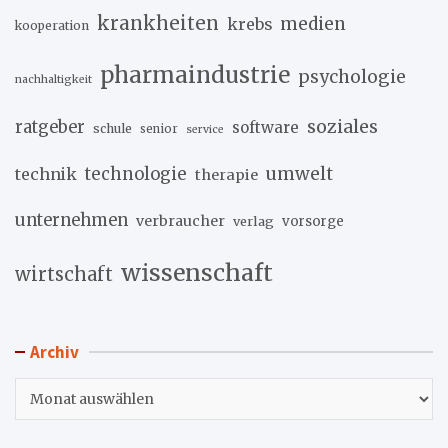
krankheiten
medien
krebs
kooperation
pharmaindustrie
psychologie
nachhaltigkeit
soziales
ratgeber
software
schule
senior
service
umwelt
technik
technologie
therapie
unternehmen
verbraucher
verlag
vorsorge
wissenschaft
wirtschaft
Archiv
Archiv