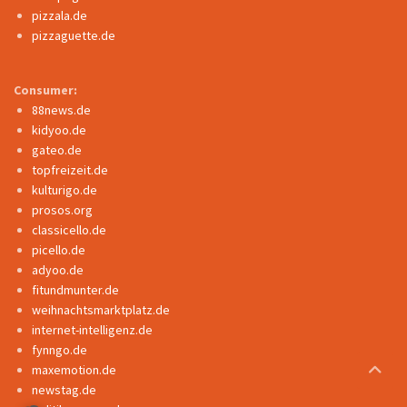
pizzala.de
pizzaguette.de
Consumer:
88news.de
kidyoo.de
gateo.de
topfreizeit.de
kulturigo.de
prosos.org
classicello.de
picello.de
adyoo.de
fitundmunter.de
weihnachtsmarktplatz.de
internet-intelligenz.de
fynngo.de
maxemotion.de
newstag.de