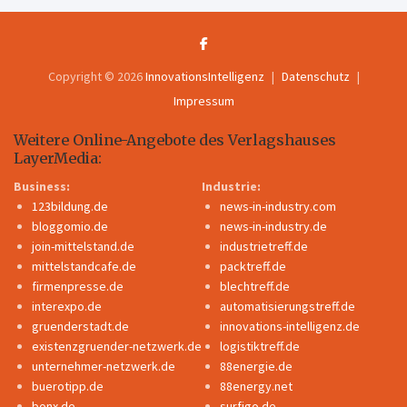
Copyright © 2026
InnovationsIntelligenz
Datenschutz
Impressum
Weitere Online-Angebote des Verlagshauses
LayerMedia:
Business:
Industrie:
123bildung.de
news-in-industry.com
bloggomio.de
news-in-industry.de
join-mittelstand.de
industrietreff.de
mittelstandcafe.de
packtreff.de
firmenpresse.de
blechtreff.de
interexpo.de
automatisierungstreff.de
gruenderstadt.de
innovations-intelligenz.de
existenzgruender-netzwerk.de
logistiktreff.de
unternehmer-netzwerk.de
88energie.de
buerotipp.de
88energy.net
bonx.de
surfigo.de