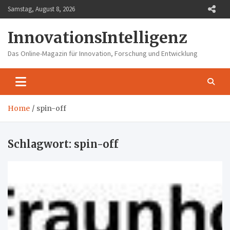
Skip
Samstag, August 8, 2026
to
content
InnovationsIntelligenz
Das Online-Magazin für Innovation, Forschung und Entwicklung
Home
spin-off
Schlagwort:
spin-off