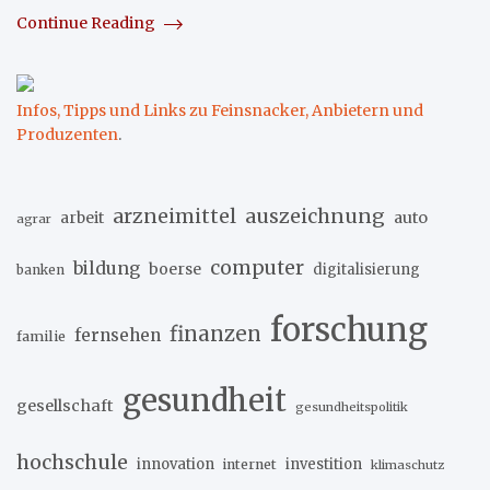
Continue Reading
Infos, Tipps und Links zu Feinsnacker, Anbietern und
Produzenten
.
arzneimittel
auszeichnung
arbeit
auto
agrar
computer
bildung
boerse
digitalisierung
banken
forschung
finanzen
fernsehen
familie
gesundheit
gesellschaft
gesundheitspolitik
hochschule
innovation
investition
internet
klimaschutz