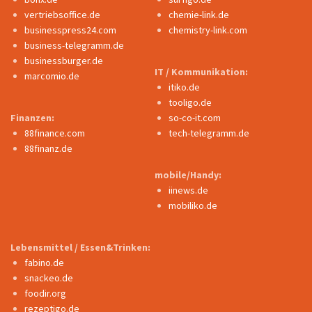
vertriebsoffice.de
chemie-link.de
businesspress24.com
chemistry-link.com
business-telegramm.de
businessburger.de
IT / Kommunikation:
marcomio.de
itiko.de
tooligo.de
Finanzen:
so-co-it.com
88finance.com
tech-telegramm.de
88finanz.de
mobile/Handy:
iinews.de
mobiliko.de
Lebensmittel / Essen&Trinken:
fabino.de
snackeo.de
foodir.org
rezeptigo.de