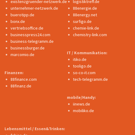
existenzgruender-netzwerk.de
logistiktreff.de
unternehmer-netzwerk.de
88energie.de
buerotipp.de
88energy.net
bonx.de
surfigo.de
vertriebsoffice.de
chemie-link.de
businesspress24.com
chemistry-link.com
business-telegramm.de
businessburger.de
IT / Kommunikation:
marcomio.de
itiko.de
tooligo.de
Finanzen:
so-co-it.com
88finance.com
tech-telegramm.de
88finanz.de
mobile/Handy:
iinews.de
mobiliko.de
Lebensmittel / Essen&Trinken: