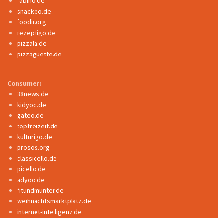
fabino.de
snackeo.de
foodir.org
rezeptigo.de
pizzala.de
pizzaguette.de
Consumer:
88news.de
kidyoo.de
gateo.de
topfreizeit.de
kulturigo.de
prosos.org
classicello.de
picello.de
adyoo.de
fitundmunter.de
weihnachtsmarktplatz.de
internet-intelligenz.de