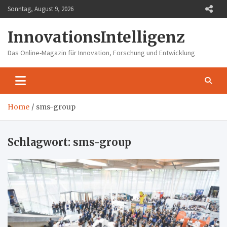
Skip
Sonntag, August 9, 2026
to
content
InnovationsIntelligenz
Das Online-Magazin für Innovation, Forschung und Entwicklung
Home
sms-group
Schlagwort:
sms-group