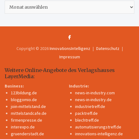
Archiv
Copyright © 2026
InnovationsIntelligenz
Datenschutz
Impressum
Weitere Online-Angebote des Verlagshauses
LayerMedia:
Business:
Industrie:
123bildung.de
news-in-industry.com
bloggomio.de
news-in-industry.de
join-mittelstand.de
industrietreff.de
mittelstandcafe.de
packtreff.de
firmenpresse.de
blechtreff.de
interexpo.de
automatisierungstreff.de
gruenderstadt.de
innovations-intelligenz.de