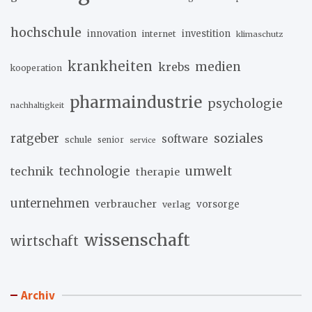
hochschule
innovation
investition
internet
klimaschutz
krankheiten
medien
krebs
kooperation
pharmaindustrie
psychologie
nachhaltigkeit
soziales
ratgeber
software
schule
senior
service
umwelt
technik
technologie
therapie
unternehmen
verbraucher
verlag
vorsorge
wissenschaft
wirtschaft
Archiv