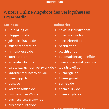
Impressum
Weitere Online-Angebote des Verlagshauses
LayerMedia:
Business:
Industrie:
123bildung.de
news-in-industry.com
bloggomio.de
news-in-industry.de
join-mittelstand.de
industrietreff.de
mittelstandcafe.de
packtreff.de
firmenpresse.de
blechtreff.de
interexpo.de
automatisierungstreff.de
gruenderstadt.de
innovations-intelligenz.de
existenzgruender-netzwerk.de
logistiktreff.de
unternehmer-netzwerk.de
88energie.de
buerotipp.de
88energy.net
bonx.de
surfigo.de
vertriebsoffice.de
chemie-link.de
businesspress24.com
chemistry-link.com
business-telegramm.de
businessburger.de
IT / Kommunikation: