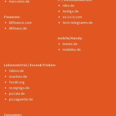
marcomio.de
itiko.de
tooligo.de
Finanzen:
so-co-it.com
88finance.com
tech-telegramm.de
88finanz.de
mobile/Handy:
iinews.de
mobiliko.de
Lebensmittel / Essen&Trinken:
fabino.de
snackeo.de
foodir.org
rezeptigo.de
pizzala.de
pizzaguette.de
Consumer: