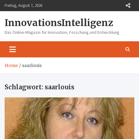
Skip
Freitag, August 7, 2026
to
content
InnovationsIntelligenz
Das Online-Magazin für Innovation, Forschung und Entwicklung
Home
saarlouis
Schlagwort:
saarlouis