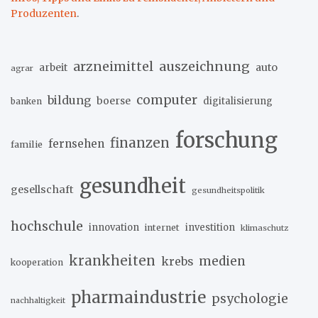
Produzenten
.
arzneimittel
auszeichnung
arbeit
auto
agrar
computer
bildung
boerse
digitalisierung
banken
forschung
finanzen
fernsehen
familie
gesundheit
gesellschaft
gesundheitspolitik
hochschule
innovation
investition
internet
klimaschutz
krankheiten
medien
krebs
kooperation
pharmaindustrie
psychologie
nachhaltigkeit