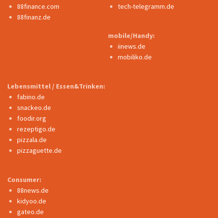
88finance.com
tech-telegramm.de
88finanz.de
mobile/Handy:
iinews.de
mobiliko.de
Lebensmittel / Essen&Trinken:
fabino.de
snackeo.de
foodir.org
rezeptigo.de
pizzala.de
pizzaguette.de
Consumer:
88news.de
kidyoo.de
gateo.de