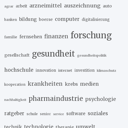
arzneimittel
auszeichnung
arbeit
auto
agrar
computer
bildung
boerse
digitalisierung
banken
forschung
finanzen
fernsehen
familie
gesundheit
gesellschaft
gesundheitspolitik
hochschule
innovation
investition
internet
klimaschutz
krankheiten
medien
krebs
kooperation
pharmaindustrie
psychologie
nachhaltigkeit
soziales
ratgeber
software
schule
senior
service
umwelt
technik
technologie
therapie