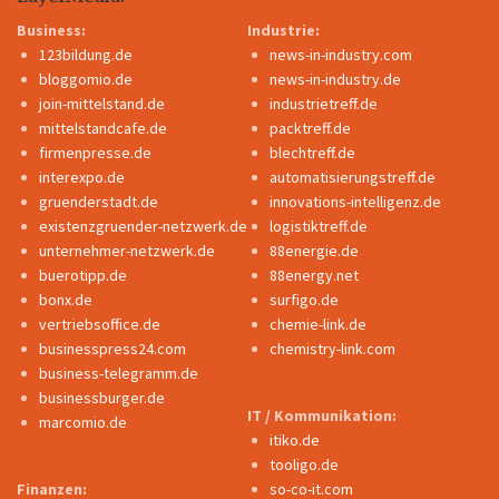
Business:
Industrie:
123bildung.de
news-in-industry.com
bloggomio.de
news-in-industry.de
join-mittelstand.de
industrietreff.de
mittelstandcafe.de
packtreff.de
firmenpresse.de
blechtreff.de
interexpo.de
automatisierungstreff.de
gruenderstadt.de
innovations-intelligenz.de
existenzgruender-netzwerk.de
logistiktreff.de
unternehmer-netzwerk.de
88energie.de
buerotipp.de
88energy.net
bonx.de
surfigo.de
vertriebsoffice.de
chemie-link.de
businesspress24.com
chemistry-link.com
business-telegramm.de
businessburger.de
IT / Kommunikation:
marcomio.de
itiko.de
tooligo.de
Finanzen:
so-co-it.com