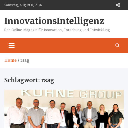
Skip
Samstag, August 8, 2026
to
content
InnovationsIntelligenz
Das Online-Magazin für Innovation, Forschung und Entwicklung
Home
rsag
Schlagwort:
rsag