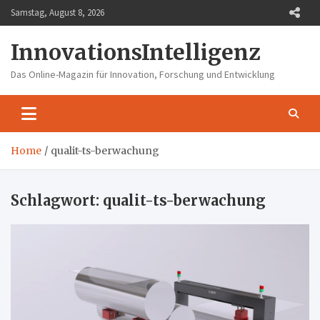
Skip
Samstag, August 8, 2026
to
content
InnovationsIntelligenz
Das Online-Magazin für Innovation, Forschung und Entwicklung
Home
qualit-ts-berwachung
Schlagwort:
qualit-ts-berwachung