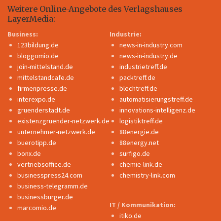
Weitere Online-Angebote des Verlagshauses
LayerMedia:
Business:
Industrie:
123bildung.de
news-in-industry.com
bloggomio.de
news-in-industry.de
join-mittelstand.de
industrietreff.de
mittelstandcafe.de
packtreff.de
firmenpresse.de
blechtreff.de
interexpo.de
automatisierungstreff.de
gruenderstadt.de
innovations-intelligenz.de
existenzgruender-netzwerk.de
logistiktreff.de
unternehmer-netzwerk.de
88energie.de
buerotipp.de
88energy.net
bonx.de
surfigo.de
vertriebsoffice.de
chemie-link.de
businesspress24.com
chemistry-link.com
business-telegramm.de
businessburger.de
IT / Kommunikation:
marcomio.de
itiko.de