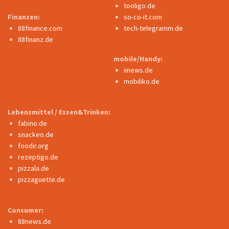
tooligo.de
Finanzen:
so-co-it.com
88finance.com
tech-telegramm.de
88finanz.de
mobile/Handy:
iinews.de
mobiliko.de
Lebensmittel / Essen&Trinken:
fabino.de
snackeo.de
foodir.org
rezeptigo.de
pizzala.de
pizzaguette.de
Consumer:
88news.de