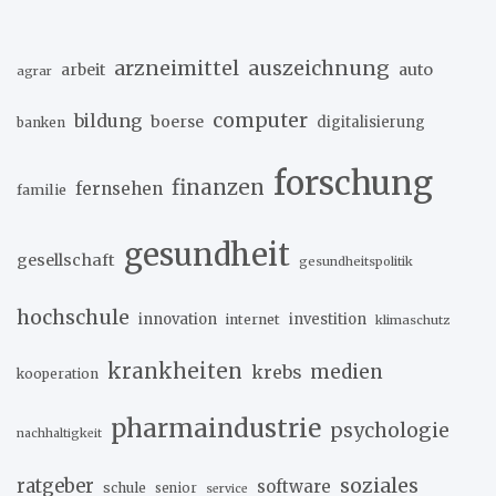
arzneimittel
auszeichnung
arbeit
auto
agrar
computer
bildung
boerse
digitalisierung
banken
forschung
finanzen
fernsehen
familie
gesundheit
gesellschaft
gesundheitspolitik
hochschule
innovation
investition
internet
klimaschutz
krankheiten
medien
krebs
kooperation
pharmaindustrie
psychologie
nachhaltigkeit
soziales
ratgeber
software
schule
senior
service