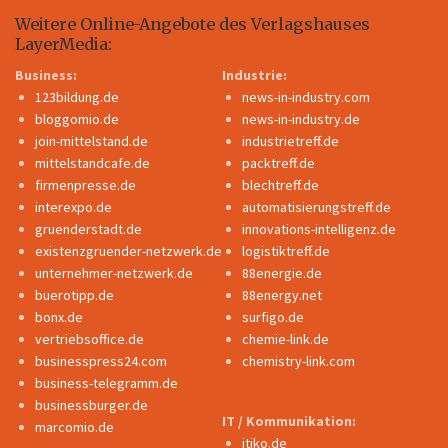
Weitere Online-Angebote des Verlagshauses
LayerMedia:
Business:
Industrie:
123bildung.de
news-in-industry.com
bloggomio.de
news-in-industry.de
join-mittelstand.de
industrietreff.de
mittelstandcafe.de
packtreff.de
firmenpresse.de
blechtreff.de
interexpo.de
automatisierungstreff.de
gruenderstadt.de
innovations-intelligenz.de
existenzgruender-netzwerk.de
logistiktreff.de
unternehmer-netzwerk.de
88energie.de
buerotipp.de
88energy.net
bonx.de
surfigo.de
vertriebsoffice.de
chemie-link.de
businesspress24.com
chemistry-link.com
business-telegramm.de
businessburger.de
IT / Kommunikation:
marcomio.de
itiko.de