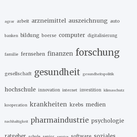
arzneimittel
auszeichnung
arbeit
auto
agrar
computer
bildung
boerse
digitalisierung
banken
forschung
finanzen
fernsehen
familie
gesundheit
gesellschaft
gesundheitspolitik
hochschule
innovation
investition
internet
klimaschutz
krankheiten
medien
krebs
kooperation
pharmaindustrie
psychologie
nachhaltigkeit
soziales
ratgeber
software
schule
senior
service