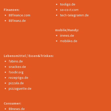
tooligo.de
Finanzen:
so-co-it.com
88finance.com
tech-telegramm.de
88finanz.de
mobile/Handy:
iinews.de
mobiliko.de
Lebensmittel / Essen&Trinken:
fabino.de
snackeo.de
foodir.org
rezeptigo.de
pizzala.de
pizzaguette.de
Consumer:
88news.de