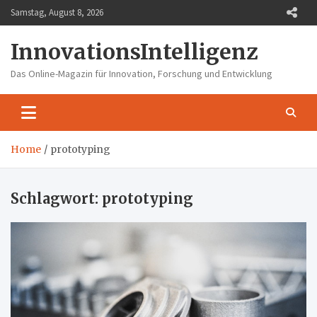
Skip
Samstag, August 8, 2026
to
content
InnovationsIntelligenz
Das Online-Magazin für Innovation, Forschung und Entwicklung
Home
prototyping
Schlagwort:
prototyping