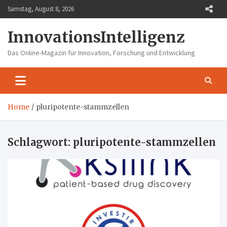
Skip
Samstag, August 8, 2026
to
content
InnovationsIntelligenz
Das Online-Magazin für Innovation, Forschung und Entwicklung
Home
pluripotente-stammzellen
Schlagwort:
pluripotente-stammzellen