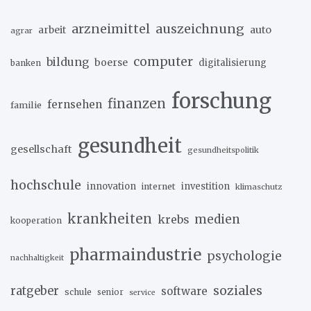
arzneimittel
auszeichnung
arbeit
auto
agrar
computer
bildung
boerse
digitalisierung
banken
forschung
finanzen
fernsehen
familie
gesundheit
gesellschaft
gesundheitspolitik
hochschule
innovation
investition
internet
klimaschutz
krankheiten
medien
krebs
kooperation
pharmaindustrie
psychologie
nachhaltigkeit
soziales
ratgeber
software
schule
senior
service