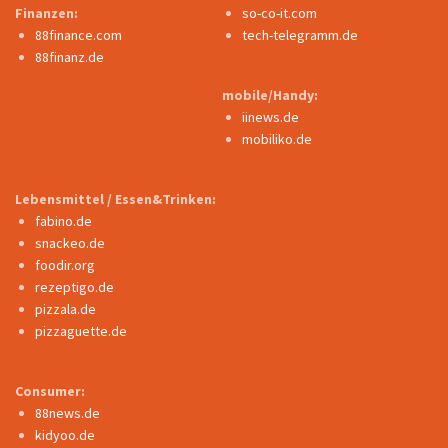
Finanzen:
so-co-it.com
88finance.com
tech-telegramm.de
88finanz.de
mobile/Handy:
iinews.de
mobiliko.de
Lebensmittel / Essen&Trinken:
fabino.de
snackeo.de
foodir.org
rezeptigo.de
pizzala.de
pizzaguette.de
Consumer:
88news.de
kidyoo.de