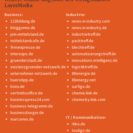
LayerMedia:
Business:
Industrie:
123bildung.de
news-in-industry.com
bloggomio.de
news-in-industry.de
join-mittelstand.de
industrietreff.de
mittelstandcafe.de
packtreff.de
firmenpresse.de
blechtreff.de
interexpo.de
automatisierungstreff.de
gruenderstadt.de
innovations-intelligenz.de
existenzgruender-netzwerk.de
logistiktreff.de
unternehmer-netzwerk.de
88energie.de
buerotipp.de
88energy.net
bonx.de
surfigo.de
vertriebsoffice.de
chemie-link.de
businesspress24.com
chemistry-link.com
business-telegramm.de
businessburger.de
IT / Kommunikation:
marcomio.de
itiko.de
tooligo.de