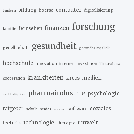
computer
bildung
boerse
digitalisierung
banken
forschung
finanzen
fernsehen
familie
gesundheit
gesellschaft
gesundheitspolitik
hochschule
innovation
investition
internet
klimaschutz
krankheiten
medien
krebs
kooperation
pharmaindustrie
psychologie
nachhaltigkeit
soziales
ratgeber
software
schule
senior
service
umwelt
technik
technologie
therapie