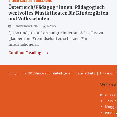
BILDER-GALERIE
FORSCHUNG
Österreich/Pädagog*innen: Pädagogisch
wertvolles Musiktheater für Kindergärten
und Volksschulen
3. November 2025
News
"JOLA und JULiUS" ermutigt Kinder, an sich selbst zu
glauben und Freundschaft zu schätzen. Für
Informationen…
Continue Reading
Copyright © 2026
InnovationsIntelligenz
Datenschutz
Impressu
Weitere
Business:
123bil
bloggo
join-mi