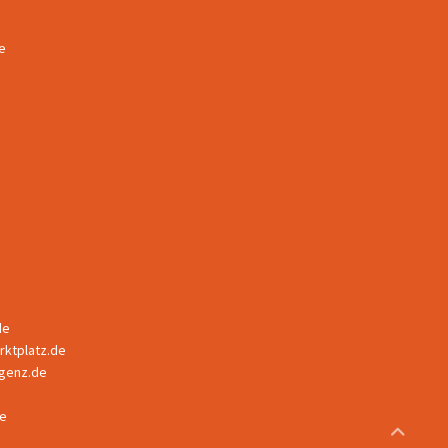
e
de
ktplatz.de
ligenz.de
e