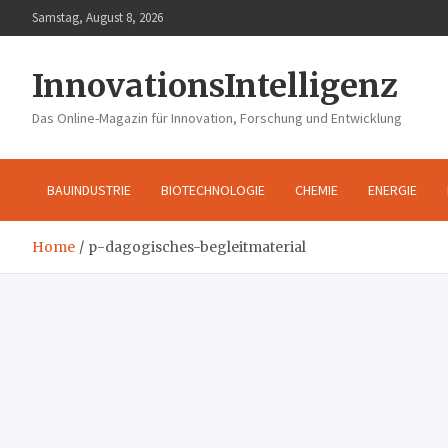
Skip
Samstag, August 8, 2026
to
content
InnovationsIntelligenz
Das Online-Magazin für Innovation, Forschung und Entwicklung
BAUINDUSTRIE
BIOTECHNOLOGIE
CHEMIE
ENERGIE
Home
p-dagogisches-begleitmaterial