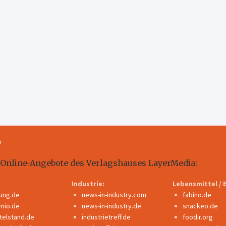
m
 Online-Angebote des Verlagshauses LayerMedia:
Industrie:
Lebensmittel / 
dung.de
news-in-industry.com
fabino.de
mio.de
news-in-industry.de
snackeo.de
ttelstand.de
industrietreff.de
foodir.org