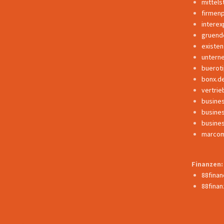
mittels
firmen
interex
gruend
existe
untern
buerot
bonx.d
vertrie
busine
busine
busine
marcom
Finanzen:
88fina
88finan