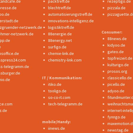
tandcafe.de
packtreff.de
rezeptigo.de
presse.de
blechtreff.de
pizzala.de
po.de
automatisierungstreff.de
pizzaguette.d
erstadt.de
innovations-intelligenz.de
nzgruender-netzwerk.de
logistiktreff.de
Consumer:
ehmer-netzwerk.de
88energie.de
88news.de
ipp.de
88energy.net
kidyoo.de
e
surfigo.de
gateo.de
bsoffice.de
chemie-link.de
topfreizeit.de
sspress24.com
chemistry-link.com
kulturigo.de
ss-telegramm.de
prosos.org
ssburger.de
IT / Kommunikation:
classicello.de
io.de
itiko.de
picello.de
tooligo.de
adyoo.de
so-co-it.com
fitundmunter.
nce.com
tech-telegramm.de
weihnachtsmar
z.de
internet-intel
fynngo.de
mobile/Handy:
maxemotion.d
iinews.de
newstag.de