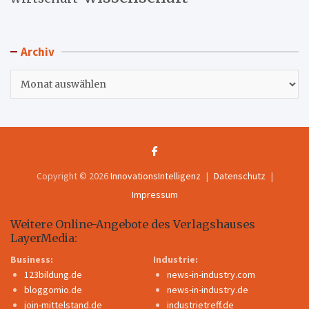
Archiv
Archiv
Copyright © 2026
InnovationsIntelligenz
Datenschutz
Impressum
Weitere Online-Angebote des Verlagshauses
LayerMedia:
Business:
Industrie:
123bildung.de
news-in-industry.com
bloggomio.de
news-in-industry.de
join-mittelstand.de
industrietreff.de