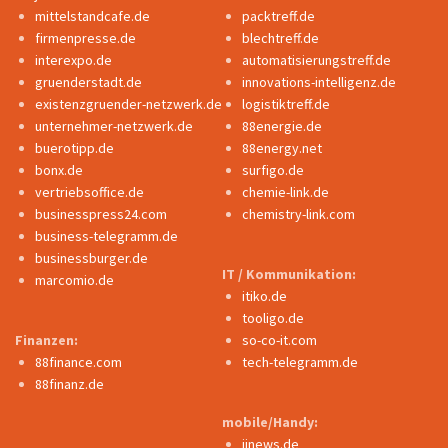
mittelstandcafe.de
packtreff.de
firmenpresse.de
blechtreff.de
interexpo.de
automatisierungstreff.de
gruenderstadt.de
innovations-intelligenz.de
existenzgruender-netzwerk.de
logistiktreff.de
unternehmer-netzwerk.de
88energie.de
buerotipp.de
88energy.net
bonx.de
surfigo.de
vertriebsoffice.de
chemie-link.de
businesspress24.com
chemistry-link.com
business-telegramm.de
businessburger.de
IT / Kommunikation:
marcomio.de
itiko.de
tooligo.de
Finanzen:
so-co-it.com
88finance.com
tech-telegramm.de
88finanz.de
mobile/Handy:
iinews.de