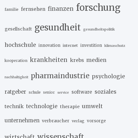
forschung
finanzen
fernsehen
familie
gesundheit
gesellschaft
gesundheitspolitik
hochschule
innovation
investition
internet
klimaschutz
krankheiten
medien
krebs
kooperation
pharmaindustrie
psychologie
nachhaltigkeit
soziales
ratgeber
software
schule
senior
service
umwelt
technik
technologie
therapie
unternehmen
verbraucher
verlag
vorsorge
wissenschaft
wirtschaft