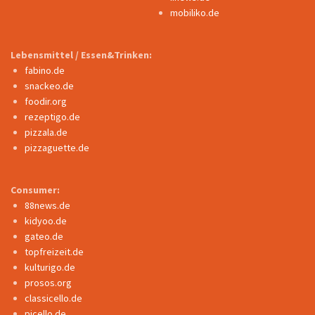
mobiliko.de
Lebensmittel / Essen&Trinken:
fabino.de
snackeo.de
foodir.org
rezeptigo.de
pizzala.de
pizzaguette.de
Consumer:
88news.de
kidyoo.de
gateo.de
topfreizeit.de
kulturigo.de
prosos.org
classicello.de
picello.de