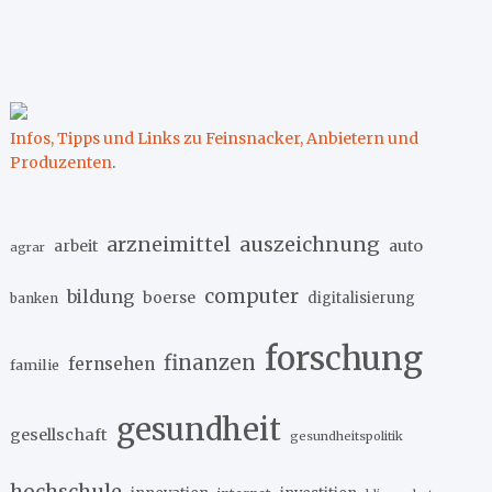
Infos, Tipps und Links zu Feinsnacker, Anbietern und
Produzenten
.
arzneimittel
auszeichnung
arbeit
auto
agrar
computer
bildung
boerse
digitalisierung
banken
forschung
finanzen
fernsehen
familie
gesundheit
gesellschaft
gesundheitspolitik
hochschule