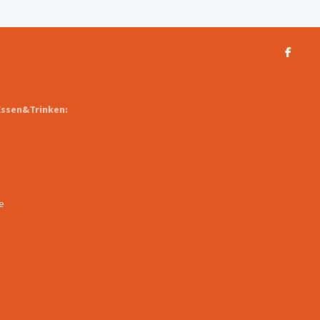
Essen&Trinken:
e