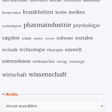
innovation
investition
internet
klimaschutz
krankheiten
medien
krebs
kooperation
pharmaindustrie
psychologie
nachhaltigkeit
soziales
ratgeber
software
schule
senior
service
umwelt
technik
technologie
therapie
unternehmen
verbraucher
verlag
vorsorge
wissenschaft
wirtschaft
Archiv
Archiv