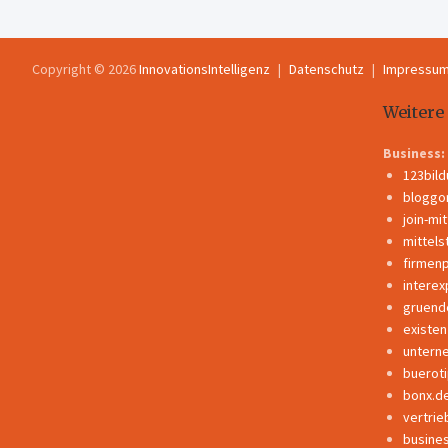
Copyright © 2026
InnovationsIntelligenz
Datenschutz
Impressu
Weitere
Business:
123bil
bloggo
join-mi
mittels
firmen
interex
gruend
existe
untern
buerot
bonx.d
vertrie
busine