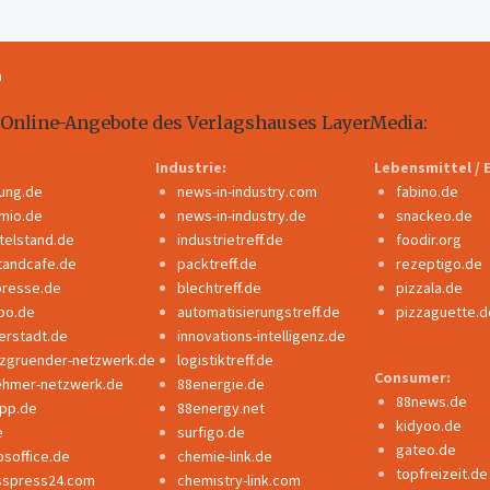
m
 Online-Angebote des Verlagshauses LayerMedia:
Industrie:
Lebensmittel / 
dung.de
news-in-industry.com
fabino.de
mio.de
news-in-industry.de
snackeo.de
ttelstand.de
industrietreff.de
foodir.org
tandcafe.de
packtreff.de
rezeptigo.de
presse.de
blechtreff.de
pizzala.de
po.de
automatisierungstreff.de
pizzaguette.d
erstadt.de
innovations-intelligenz.de
nzgruender-netzwerk.de
logistiktreff.de
Consumer:
ehmer-netzwerk.de
88energie.de
88news.de
ipp.de
88energy.net
kidyoo.de
e
surfigo.de
gateo.de
bsoffice.de
chemie-link.de
topfreizeit.de
sspress24.com
chemistry-link.com