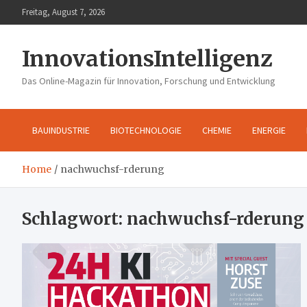
Skip
Freitag, August 7, 2026
to
content
InnovationsIntelligenz
Das Online-Magazin für Innovation, Forschung und Entwicklung
BAUINDUSTRIE
BIOTECHNOLOGIE
CHEMIE
ENERGIE
Home
nachwuchsf-rderung
Schlagwort:
nachwuchsf-rderung