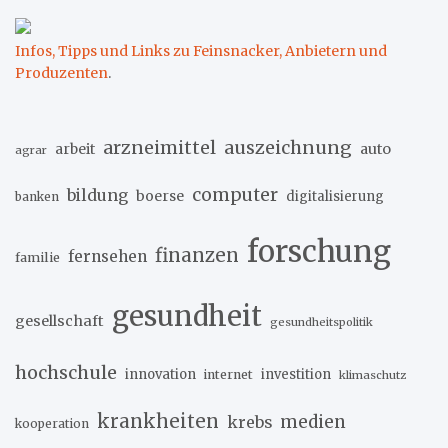
Beiträge
Infos, Tipps und Links zu Feinsnacker, Anbietern und
Produzenten
.
arzneimittel
auszeichnung
arbeit
auto
agrar
computer
bildung
boerse
digitalisierung
banken
forschung
finanzen
fernsehen
familie
gesundheit
gesellschaft
gesundheitspolitik
hochschule
innovation
investition
internet
klimaschutz
krankheiten
medien
krebs
kooperation