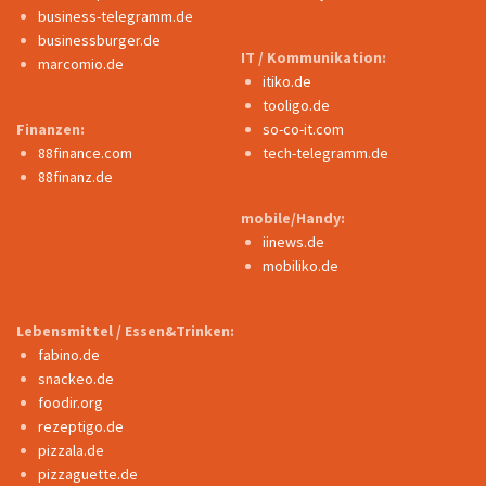
business-telegramm.de
businessburger.de
IT / Kommunikation:
marcomio.de
itiko.de
tooligo.de
Finanzen:
so-co-it.com
88finance.com
tech-telegramm.de
88finanz.de
mobile/Handy:
iinews.de
mobiliko.de
Lebensmittel / Essen&Trinken:
fabino.de
snackeo.de
foodir.org
rezeptigo.de
pizzala.de
pizzaguette.de