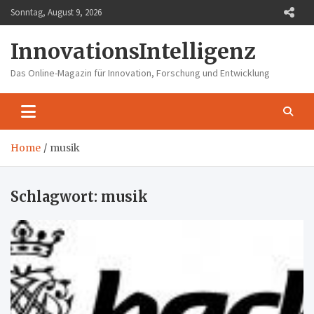
Skip
Sonntag, August 9, 2026
to
content
InnovationsIntelligenz
Das Online-Magazin für Innovation, Forschung und Entwicklung
Home
musik
Schlagwort:
musik