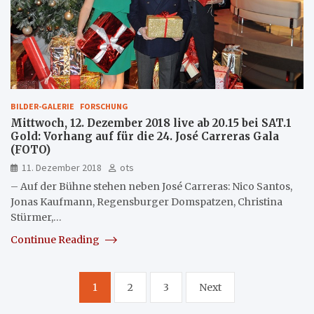
BILDER-GALERIE
FORSCHUNG
Mittwoch, 12. Dezember 2018 live ab 20.15 bei SAT.1
Gold: Vorhang auf für die 24. José Carreras Gala
(FOTO)
11. Dezember 2018
ots
– Auf der Bühne stehen neben José Carreras: Nico Santos,
Jonas Kaufmann, Regensburger Domspatzen, Christina
Stürmer,…
Continue Reading
Seitennummerierung
1
2
3
Next
der