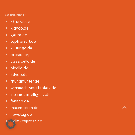
Consumer:
88news.de
kidyoo.de
gateo.de
topfreizeit.de
kulturigo.de
prosos.org
classicello.de
picello.de
adyoo.de
fitundmunter.de
weihnachtsmarktplatz.de
internet-intelligenz.de
fynngo.de
maxemotion.de
newstag.de
politikexpress.de