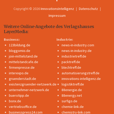
Copyright © 2026
InnovationsIntelligenz
Datenschutz
Impressum
Weitere Online-Angebote des Verlagshauses
LayerMedia:
Business:
Industrie:
123bildung.de
news-in-industry.com
bloggomio.de
news-in-industry.de
join-mittelstand.de
industrietreff.de
mittelstandcafe.de
packtreff.de
firmenpresse.de
blechtreff.de
interexpo.de
automatisierungstreff.de
gruenderstadt.de
innovations-intelligenz.de
existenzgruender-netzwerk.de
logistiktreff.de
unternehmer-netzwerk.de
88energie.de
buerotipp.de
88energy.net
bonx.de
surfigo.de
vertriebsoffice.de
chemie-link.de
businesspress24.com
chemistry-link.com