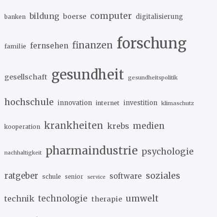
computer
bildung
boerse
digitalisierung
banken
forschung
finanzen
fernsehen
familie
gesundheit
gesellschaft
gesundheitspolitik
hochschule
innovation
investition
internet
klimaschutz
krankheiten
medien
krebs
kooperation
pharmaindustrie
psychologie
nachhaltigkeit
soziales
ratgeber
software
schule
senior
service
umwelt
technik
technologie
therapie