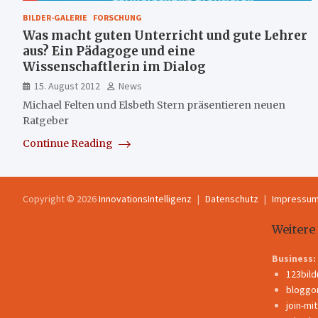
BILDER-GALERIE
FORSCHUNG
Was macht guten Unterricht und gute Lehrer
aus? Ein Pädagoge und eine
Wissenschaftlerin im Dialog
15. August 2012
News
Michael Felten und Elsbeth Stern präsentieren neuen
Ratgeber
Continue Reading
Copyright © 2026
InnovationsIntelligenz
Datenschutz
Impressu
Weitere
Business:
123bil
bloggo
join-mi