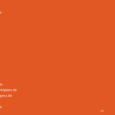
e
de
ktplatz.de
ligenz.de
e