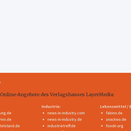
m
 Online-Angebote des Verlagshauses LayerMedia:
Industrie:
Lebensmittel / 
dung.de
news-in-industry.com
fabino.de
mio.de
news-in-industry.de
snackeo.de
ttelstand.de
industrietreff.de
foodir.org