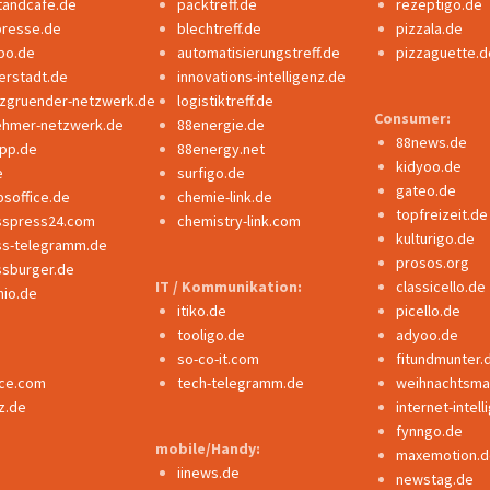
tandcafe.de
packtreff.de
rezeptigo.de
presse.de
blechtreff.de
pizzala.de
po.de
automatisierungstreff.de
pizzaguette.d
erstadt.de
innovations-intelligenz.de
nzgruender-netzwerk.de
logistiktreff.de
Consumer:
ehmer-netzwerk.de
88energie.de
88news.de
ipp.de
88energy.net
kidyoo.de
e
surfigo.de
gateo.de
bsoffice.de
chemie-link.de
topfreizeit.de
sspress24.com
chemistry-link.com
kulturigo.de
ss-telegramm.de
prosos.org
ssburger.de
IT / Kommunikation:
classicello.de
io.de
itiko.de
picello.de
tooligo.de
adyoo.de
so-co-it.com
fitundmunter.
nce.com
tech-telegramm.de
weihnachtsmar
z.de
internet-intel
fynngo.de
mobile/Handy:
maxemotion.d
iinews.de
newstag.de