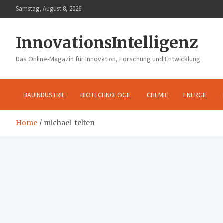
Skip
Samstag, August 8, 2026
to
content
InnovationsIntelligenz
Das Online-Magazin für Innovation, Forschung und Entwicklung
BAUINDUSTRIE
BIOTECHNOLOGIE
CHEMIE
ENERGIE
Home
michael-felten