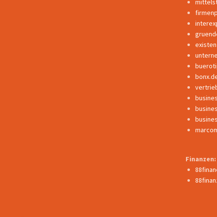
mittels
firmen
interex
gruend
existe
untern
buerot
bonx.d
vertrie
busine
busine
busine
marcom
Finanzen:
88fina
88finan