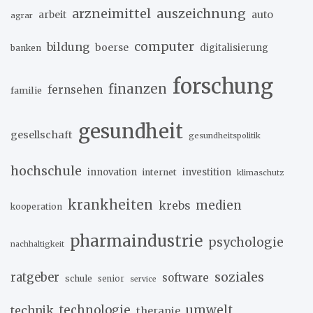
arzneimittel
auszeichnung
arbeit
auto
agrar
computer
bildung
boerse
digitalisierung
banken
forschung
finanzen
fernsehen
familie
gesundheit
gesellschaft
gesundheitspolitik
hochschule
innovation
investition
internet
klimaschutz
krankheiten
medien
krebs
kooperation
pharmaindustrie
psychologie
nachhaltigkeit
soziales
ratgeber
software
schule
senior
service
umwelt
technik
technologie
therapie