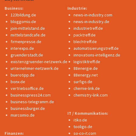
Business:
Industrie:
123bildung.de
news-in-industry.com
bloggomio.de
news-in-industry.de
join-mittelstand.de
industrietreff.de
mittelstandcafe.de
packtreff.de
firmenpresse.de
blechtreff.de
interexpo.de
automatisierungstreff.de
gruenderstadt.de
innovations-intelligenz.de
existenzgruender-netzwerk.de
logistiktreff.de
unternehmer-netzwerk.de
88energie.de
buerotipp.de
88energy.net
bonx.de
surfigo.de
vertriebsoffice.de
chemie-link.de
businesspress24.com
chemistry-link.com
business-telegramm.de
businessburger.de
IT / Kommunikation:
marcomio.de
itiko.de
tooligo.de
Finanzen:
so-co-it.com