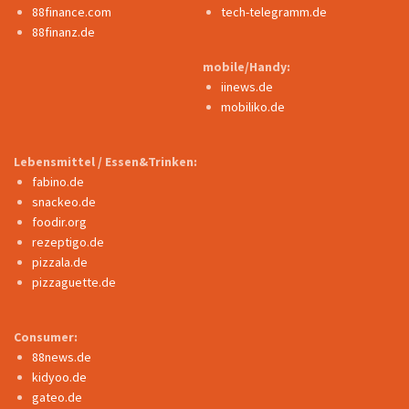
88finance.com
tech-telegramm.de
88finanz.de
mobile/Handy:
iinews.de
mobiliko.de
Lebensmittel / Essen&Trinken:
fabino.de
snackeo.de
foodir.org
rezeptigo.de
pizzala.de
pizzaguette.de
Consumer:
88news.de
kidyoo.de
gateo.de