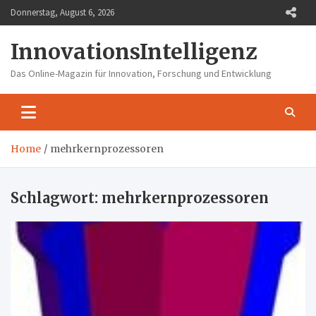
Skip
Donnerstag, August 6, 2026
to
content
InnovationsIntelligenz
Das Online-Magazin für Innovation, Forschung und Entwicklung
Home
mehrkernprozessoren
Schlagwort:
mehrkernprozessoren