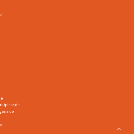
e
de
ktplatz.de
ligenz.de
e