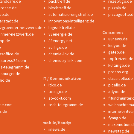
tandcafe.de
packtreff.de
rezeptigo.de
presse.de
blechtreff.de
pizzala.de
po.de
automatisierungstreff.de
pizzaguette.d
erstadt.de
innovations-intelligenz.de
nzgruender-netzwerk.de
logistiktreff.de
Consumer:
ehmer-netzwerk.de
88energie.de
88news.de
ipp.de
88energy.net
kidyoo.de
e
surfigo.de
gateo.de
bsoffice.de
chemie-link.de
topfreizeit.de
sspress24.com
chemistry-link.com
kulturigo.de
ss-telegramm.de
prosos.org
ssburger.de
IT / Kommunikation:
classicello.de
io.de
itiko.de
picello.de
tooligo.de
adyoo.de
so-co-it.com
fitundmunter.
nce.com
tech-telegramm.de
weihnachtsmar
z.de
internet-intel
fynngo.de
mobile/Handy:
maxemotion.d
iinews.de
newstag.de