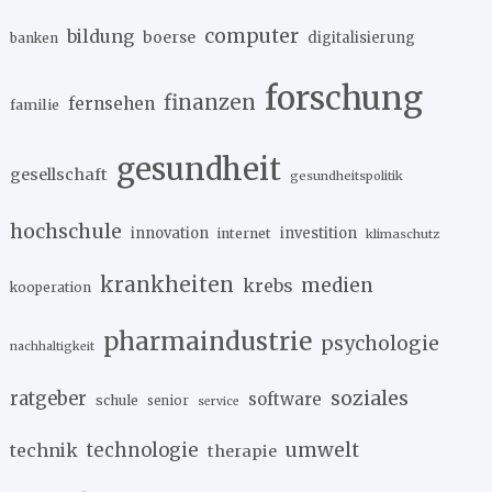
computer
bildung
boerse
digitalisierung
banken
forschung
finanzen
fernsehen
familie
gesundheit
gesellschaft
gesundheitspolitik
hochschule
innovation
investition
internet
klimaschutz
krankheiten
medien
krebs
kooperation
pharmaindustrie
psychologie
nachhaltigkeit
soziales
ratgeber
software
schule
senior
service
umwelt
technik
technologie
therapie