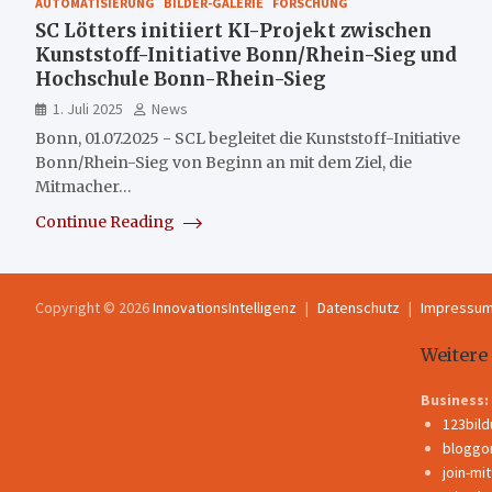
AUTOMATISIERUNG
BILDER-GALERIE
FORSCHUNG
SC Lötters initiiert KI-Projekt zwischen
Kunststoff-Initiative Bonn/Rhein-Sieg und
Hochschule Bonn-Rhein-Sieg
1. Juli 2025
News
Bonn, 01.07.2025 - SCL begleitet die Kunststoff-Initiative
Bonn/Rhein-Sieg von Beginn an mit dem Ziel, die
Mitmacher…
Continue Reading
Copyright © 2026
InnovationsIntelligenz
Datenschutz
Impressu
Weitere
Business:
123bil
bloggo
join-mi