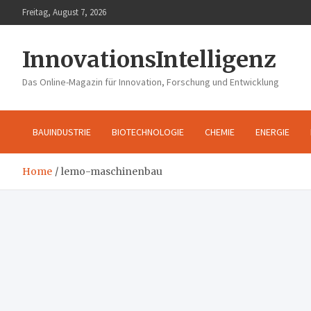
Skip
Freitag, August 7, 2026
to
content
InnovationsIntelligenz
Das Online-Magazin für Innovation, Forschung und Entwicklung
BAUINDUSTRIE
BIOTECHNOLOGIE
CHEMIE
ENERGIE
Home
lemo-maschinenbau