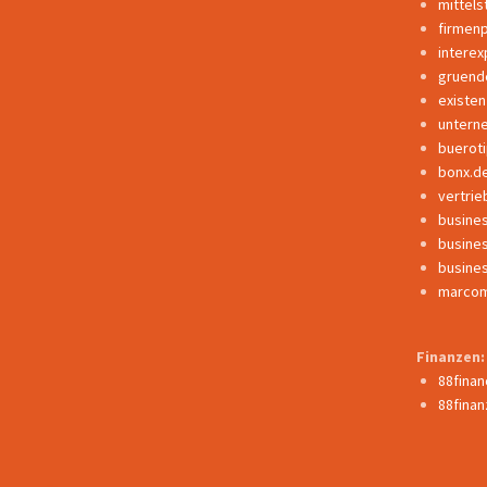
mittels
firmen
interex
gruend
existe
untern
buerot
bonx.d
vertrie
busine
busine
busine
marcom
Finanzen:
88fina
88finan