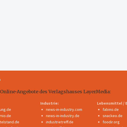
m
 Online-Angebote des Verlagshauses LayerMedia:
Industrie:
Lebensmittel / 
dung.de
news-in-industry.com
fabino.de
mio.de
news-in-industry.de
snackeo.de
ttelstand.de
industrietreff.de
foodir.org