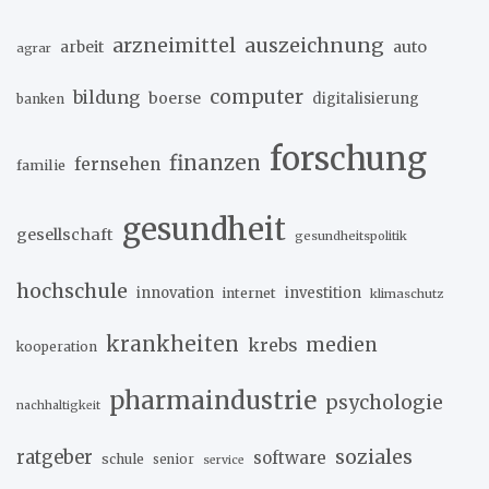
arzneimittel
auszeichnung
arbeit
auto
agrar
computer
bildung
boerse
digitalisierung
banken
forschung
finanzen
fernsehen
familie
gesundheit
gesellschaft
gesundheitspolitik
hochschule
innovation
investition
internet
klimaschutz
krankheiten
medien
krebs
kooperation
pharmaindustrie
psychologie
nachhaltigkeit
soziales
ratgeber
software
schule
senior
service