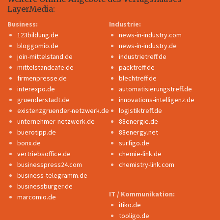
LayerMedia:
Business:
Industrie:
123bildung.de
news-in-industry.com
bloggomio.de
news-in-industry.de
join-mittelstand.de
industrietreff.de
mittelstandcafe.de
packtreff.de
firmenpresse.de
blechtreff.de
interexpo.de
automatisierungstreff.de
gruenderstadt.de
innovations-intelligenz.de
existenzgruender-netzwerk.de
logistiktreff.de
unternehmer-netzwerk.de
88energie.de
buerotipp.de
88energy.net
bonx.de
surfigo.de
vertriebsoffice.de
chemie-link.de
businesspress24.com
chemistry-link.com
business-telegramm.de
businessburger.de
IT / Kommunikation:
marcomio.de
itiko.de
tooligo.de