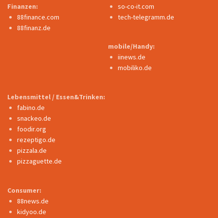
Finanzen:
so-co-it.com
88finance.com
tech-telegramm.de
88finanz.de
mobile/Handy:
iinews.de
mobiliko.de
Lebensmittel / Essen&Trinken:
fabino.de
snackeo.de
foodir.org
rezeptigo.de
pizzala.de
pizzaguette.de
Consumer:
88news.de
kidyoo.de