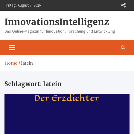
Skip
Freitag, August 7, 2026
to
content
InnovationsIntelligenz
Das Online-Magazin für Innovation, Forschung und Entwicklung
Home
latein
Schlagwort:
latein