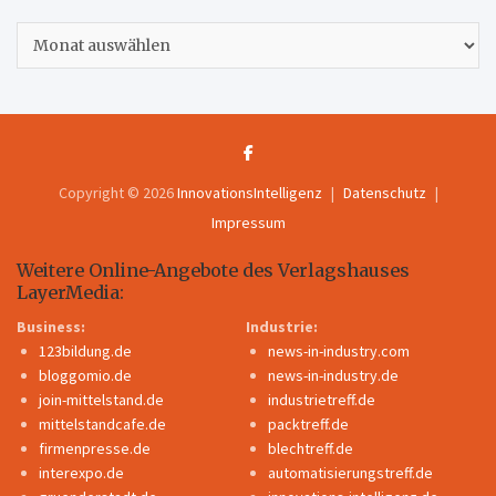
Archiv
Copyright © 2026
InnovationsIntelligenz
Datenschutz
Impressum
Weitere Online-Angebote des Verlagshauses
LayerMedia:
Business:
Industrie:
123bildung.de
news-in-industry.com
bloggomio.de
news-in-industry.de
join-mittelstand.de
industrietreff.de
mittelstandcafe.de
packtreff.de
firmenpresse.de
blechtreff.de
interexpo.de
automatisierungstreff.de