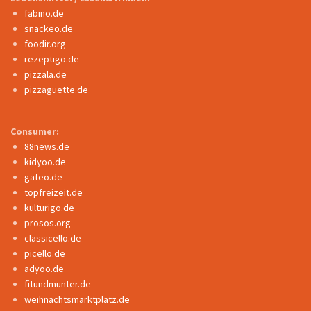
fabino.de
snackeo.de
foodir.org
rezeptigo.de
pizzala.de
pizzaguette.de
Consumer:
88news.de
kidyoo.de
gateo.de
topfreizeit.de
kulturigo.de
prosos.org
classicello.de
picello.de
adyoo.de
fitundmunter.de
weihnachtsmarktplatz.de