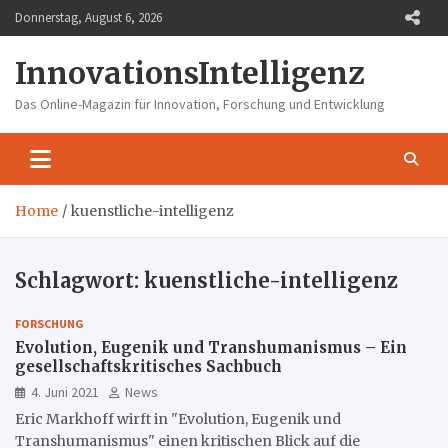
Skip
Donnerstag, August 6, 2026
to
content
InnovationsIntelligenz
Das Online-Magazin für Innovation, Forschung und Entwicklung
Home
kuenstliche-intelligenz
Schlagwort:
kuenstliche-intelligenz
FORSCHUNG
Evolution, Eugenik und Transhumanismus – Ein
gesellschaftskritisches Sachbuch
4. Juni 2021
News
Eric Markhoff wirft in "Evolution, Eugenik und
Transhumanismus" einen kritischen Blick auf die