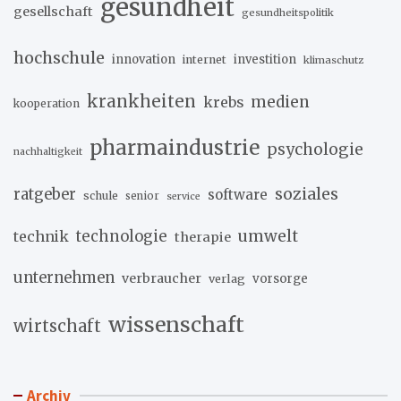
gesundheit
gesellschaft
gesundheitspolitik
hochschule
innovation
investition
internet
klimaschutz
krankheiten
medien
krebs
kooperation
pharmaindustrie
psychologie
nachhaltigkeit
soziales
ratgeber
software
schule
senior
service
umwelt
technik
technologie
therapie
unternehmen
verbraucher
verlag
vorsorge
wissenschaft
wirtschaft
Archiv