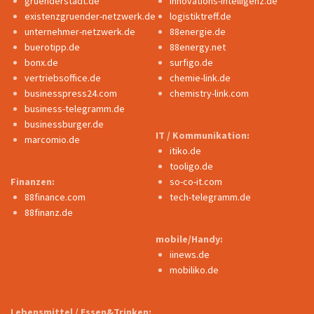
gruenderstadt.de
innovations-intelligenz.de
existenzgruender-netzwerk.de
logistiktreff.de
unternehmer-netzwerk.de
88energie.de
buerotipp.de
88energy.net
bonx.de
surfigo.de
vertriebsoffice.de
chemie-link.de
businesspress24.com
chemistry-link.com
business-telegramm.de
businessburger.de
IT / Kommunikation:
marcomio.de
itiko.de
tooligo.de
Finanzen:
so-co-it.com
88finance.com
tech-telegramm.de
88finanz.de
mobile/Handy:
iinews.de
mobiliko.de
Lebensmittel / Essen&Trinken: