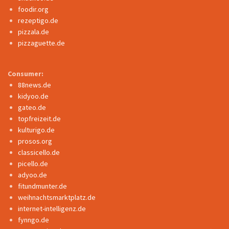
foodir.org
rezeptigo.de
pizzala.de
pizzaguette.de
Consumer:
88news.de
kidyoo.de
gateo.de
topfreizeit.de
kulturigo.de
prosos.org
classicello.de
picello.de
adyoo.de
fitundmunter.de
weihnachtsmarktplatz.de
internet-intelligenz.de
fynngo.de