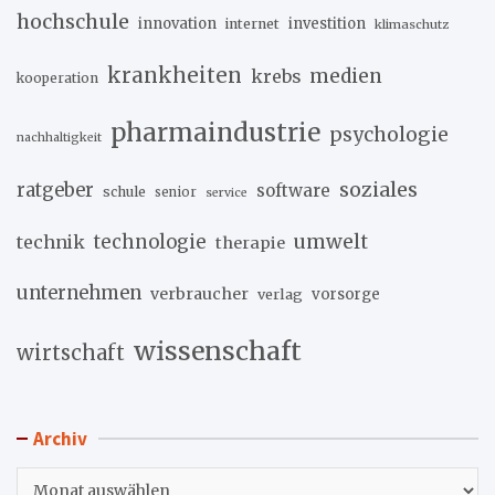
hochschule
innovation
investition
internet
klimaschutz
krankheiten
medien
krebs
kooperation
pharmaindustrie
psychologie
nachhaltigkeit
soziales
ratgeber
software
schule
senior
service
umwelt
technik
technologie
therapie
unternehmen
verbraucher
verlag
vorsorge
wissenschaft
wirtschaft
Archiv
Archiv