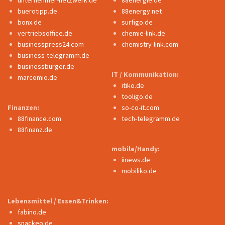
unternehmer-netzwerk.de
88energie.de
buerotipp.de
88energy.net
bonx.de
surfigo.de
vertriebsoffice.de
chemie-link.de
businesspress24.com
chemistry-link.com
business-telegramm.de
businessburger.de
IT / Kommunikation:
marcomio.de
itiko.de
tooligo.de
Finanzen:
so-co-it.com
88finance.com
tech-telegramm.de
88finanz.de
mobile/Handy:
iinews.de
mobiliko.de
Lebensmittel / Essen&Trinken:
fabino.de
snackeo.de