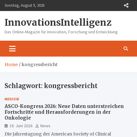
Skip
Sonntag, August 9, 2026
to
content
InnovationsIntelligenz
Das Online-Magazin für Innovation, Forschung und Entwicklung
Home
kongressbericht
Schlagwort:
kongressbericht
MEDIZIN
ASCO-Kongress 2026: Neue Daten unterstreichen
Fortschritte und Herausforderungen in der
Onkologie
18. Juni 2026
News
Die Jahrestagung der American Society of Clinical