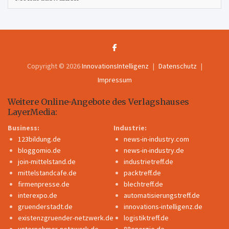
Copyright © 2026
InnovationsIntelligenz
Datenschutz
Impressum
Weitere Online-Angebote des Verlagshauses
LayerMedia:
Business:
Industrie:
123bildung.de
news-in-industry.com
bloggomio.de
news-in-industry.de
join-mittelstand.de
industrietreff.de
mittelstandcafe.de
packtreff.de
firmenpresse.de
blechtreff.de
interexpo.de
automatisierungstreff.de
gruenderstadt.de
innovations-intelligenz.de
existenzgruender-netzwerk.de
logistiktreff.de