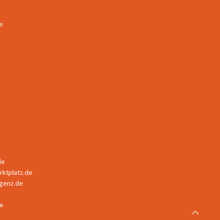
e
de
ktplatz.de
ligenz.de
e