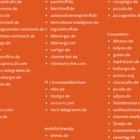
tandcafe.de
packtreff.de
rezeptigo.de
presse.de
blechtreff.de
pizzala.de
po.de
automatisierungstreff.de
pizzaguette.d
erstadt.de
innovations-intelligenz.de
nzgruender-netzwerk.de
logistiktreff.de
Consumer:
ehmer-netzwerk.de
88energie.de
88news.de
ipp.de
88energy.net
kidyoo.de
e
surfigo.de
gateo.de
bsoffice.de
chemie-link.de
topfreizeit.de
sspress24.com
chemistry-link.com
kulturigo.de
ss-telegramm.de
prosos.org
ssburger.de
IT / Kommunikation:
classicello.de
io.de
itiko.de
picello.de
tooligo.de
adyoo.de
so-co-it.com
fitundmunter.
nce.com
tech-telegramm.de
weihnachtsmar
z.de
internet-intel
fynngo.de
mobile/Handy:
maxemotion.d
iinews.de
newstag.de