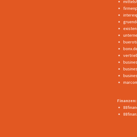
mittels
firmen
interex
gruend
existe
untern
buerot
bonx.d
vertrie
busine
busine
busine
marcom
Finanzen:
88fina
88finan