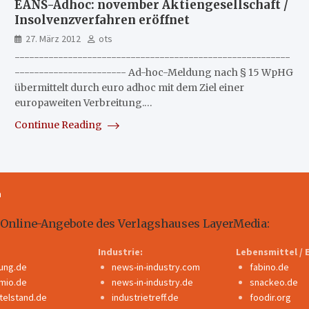
EANS-Adhoc: november Aktiengesellschaft /
Insolvenzverfahren eröffnet
27. März 2012
ots
---------------------------------------------------------
----------------------- Ad-hoc-Meldung nach § 15 WpHG
übermittelt durch euro adhoc mit dem Ziel einer
europaweiten Verbreitung.…
Continue Reading
m
 Online-Angebote des Verlagshauses LayerMedia:
Industrie:
Lebensmittel / 
dung.de
news-in-industry.com
fabino.de
mio.de
news-in-industry.de
snackeo.de
ttelstand.de
industrietreff.de
foodir.org