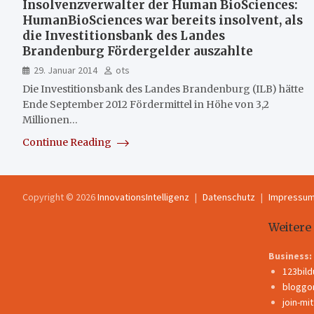
Insolvenzverwalter der Human BioSciences:
HumanBioSciences war bereits insolvent, als
die Investitionsbank des Landes
Brandenburg Fördergelder auszahlte
29. Januar 2014
ots
Die Investitionsbank des Landes Brandenburg (ILB) hätte
Ende September 2012 Fördermittel in Höhe von 3,2
Millionen…
Continue Reading
Copyright © 2026
InnovationsIntelligenz
Datenschutz
Impressu
Weitere
Business:
123bil
bloggo
join-mi