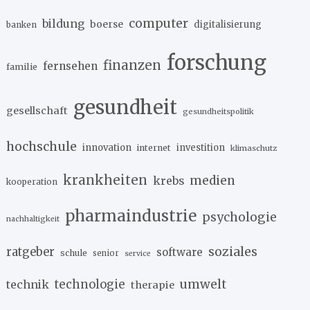
computer
bildung
boerse
digitalisierung
banken
forschung
finanzen
fernsehen
familie
gesundheit
gesellschaft
gesundheitspolitik
hochschule
innovation
investition
internet
klimaschutz
krankheiten
medien
krebs
kooperation
pharmaindustrie
psychologie
nachhaltigkeit
soziales
ratgeber
software
schule
senior
service
umwelt
technik
technologie
therapie