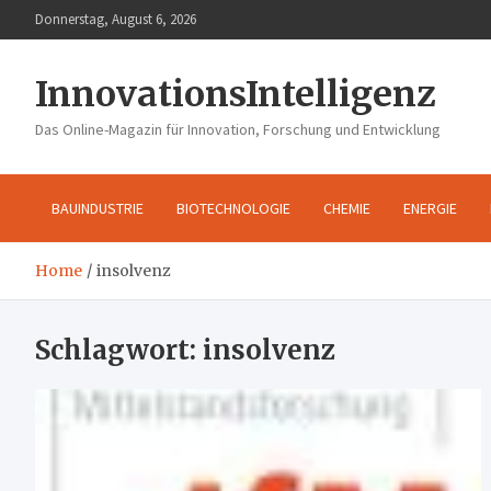
Skip
Donnerstag, August 6, 2026
to
content
InnovationsIntelligenz
Das Online-Magazin für Innovation, Forschung und Entwicklung
BAUINDUSTRIE
BIOTECHNOLOGIE
CHEMIE
ENERGIE
Home
insolvenz
Schlagwort:
insolvenz